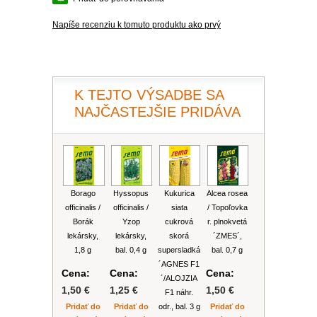
PLEKTRANT
SLAMIHA
ECHINACEA
Napíše recenziu k tomuto produktu ako prvý
VEJÁROVKA
SCAEVOLA
ZÁDUŠNÍK
LOBULÁRIA
DIASCIA
K TEJTO VÝSADBE SA
NETÝKAVKA
HELICHRYSUM
NAJČASTEJŠIE PRIDÁVA
OSTEOSPERMUM
ISOTOMA
Borago
Hyssopus
Kukurica
Alcea rosea
officinalis /
officinalis /
siata
/ Topoľovka
SANVITÁLIA
Borák
Yzop
cukrová
r. plnokvetá
lekársky,
lekársky,
skorá
´ZMES´,
MLIEČNIK
1,8 g
bal. 0,4 g
supersladká
bal. 0,7 g
´AGNES F1
Cena:
Cena:
Cena:
´/ALOJZIA
MARGARÉTA - EURYOPS
1,50 €
1,25 €
1,50 €
F1 náhr.
Pridať do
Pridať do
odr., bal. 3 g
Pridať do