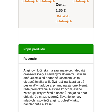
obľúbených
obľúbených
obľúbených
Cena:
1,50 €
Pridať do
obľúbených
Popis produktu
Recenzie
Angínovník čínsky má zaujímavé orchideovité
oranžové kvety s červenými škvrnami. Listu sú
dlhé 40 cm a sú podobné kosatcom. Je to
okrasná trvalka aj liečivá rastlina, ktorá sa dá
pestovať v nádobe aj priamo na záhone. Nemá
rada premokrenie. Rastlina koncom jesene
zaťahuje, listy zožltnú a uschnú. Na jar sa opäť
objavia. Je mrazuvzdorný. Žuvanie koncov
mladých listov lieči angínu, bolesť v krku,
nachladnutie aj kašeľ.