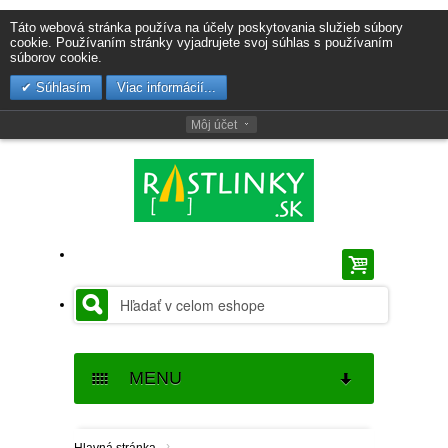
Táto webová stránka používa na účely poskytovania služieb súbory
cookie. Používaním stránky vyjadrujete svoj súhlas s používaním
súborov cookie.
Súhlasím
Viac informácií...
Môj účet
MENU
SEMENÁ
›