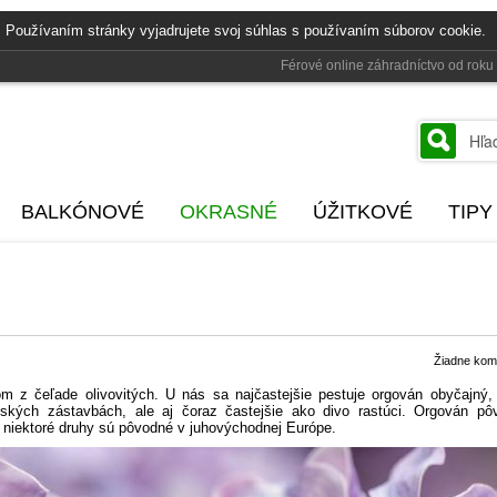
 Používaním stránky vyjadrujete svoj súhlas s používaním súborov cookie.
Férové online záhradníctvo od rok
BALKÓNOVÉ
OKRASNÉ
ÚŽITKOVÉ
TIPY
Žiadne kom
rom z čeľade olivovitých. U nás sa najčastejšie pestuje orgován obyčajný,
ských zástavbách, ale aj čoraz častejšie ako divo rastúci. Orgován pô
niektoré druhy sú pôvodné v juhovýchodnej Európe.