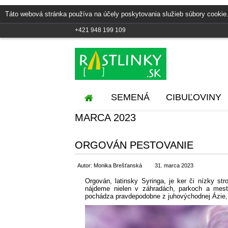
Táto webová stránka používa na účely poskytovania služieb súbory cookie.
+421 948 199 109
SEMENÁ
CIBUĽOVINY
MARCA 2023
ORGOVÁN PESTOVANIE
Autor: Monika Brešťanská
31. marca 2023
Orgován, latinsky Syringa, je ker či nízky st
nájdeme nielen v záhradách, parkoch a mest
pochádza pravdepodobne z juhovýchodnej Ázie, 