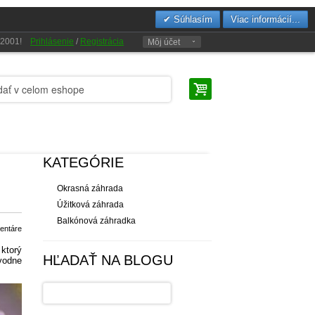
Súhlasím
Viac informácií...
u 2001!
Prihlásenie
/
Registrácia
Môj účet
KATEGÓRIE
Okrasná záhrada
Úžitková záhrada
Balkónová záhradka
entáre
 ktorý
HĽADAŤ NA BLOGU
vodne