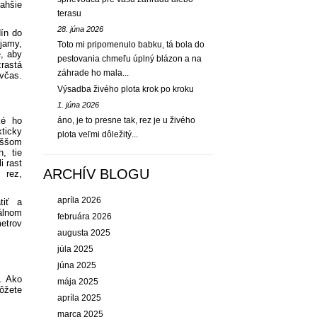
ľahšie
terasu
28. júna 2026
ín do
jamy,
Toto mi pripomenulo babku, tá bola do
, aby
pestovania chmeľu úplný blázon a na
rastá
záhrade ho mala...
 včas.
Výsadba živého plota krok po kroku
1. júna 2026
ké ho
áno, je to presne tak, rez je u živého
ticky
plota veľmi dôležitý...
yššom
, tie
i rast
ARCHÍV BLOGU
 rez,
apríla 2026
tiť a
kálnom
februára 2026
metrov
augusta 2025
júla 2025
júna 2025
. Ako
mája 2025
ôžete
apríla 2025
marca 2025