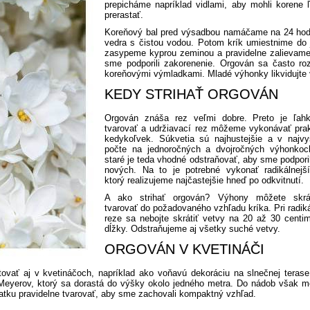
prepicháme napríklad vidlami, aby mohli korene 
prerastať.
Koreňový bal pred výsadbou namáčame na 24 hod
vedra s čistou vodou. Potom krík umiestnime do 
zasypeme kyprou zeminou a pravidelne zalievame
sme podporili zakorenenie. Orgován sa často roz
koreňovými výmladkami. Mladé výhonky likvidujte
KEDY STRIHAŤ ORGOVÁN
Orgován znáša rez veľmi dobre. Preto je ľah
tvarovať a udržiavací rez môžeme vykonávať prak
kedykoľvek. Súkvetia sú najhustejšie a v najv
počte na jednoročných a dvojročných výhonkoch
staré je teda vhodné odstraňovať, aby sme podporil
nových. Na to je potrebné vykonať radikálnejší
ktorý realizujeme najčastejšie hneď po odkvitnutí.
A ako strihať orgován? Výhony môžete skrá
tvarovať do požadovaného vzhľadu kríka. Pri radi
reze sa nebojte skrátiť vetvy na 20 až 30 centi
dĺžky. Odstraňujeme aj všetky suché vetvy.
ORGOVÁN V KVETINÁČI
ovať aj v kvetináčoch, napríklad ako voňavú dekoráciu na slnečnej terase
 Meyerov, ktorý sa dorastá do výšky okolo jedného metra. Do nádob však m
ačiatku pravidelne tvarovať, aby sme zachovali kompaktný vzhľad.