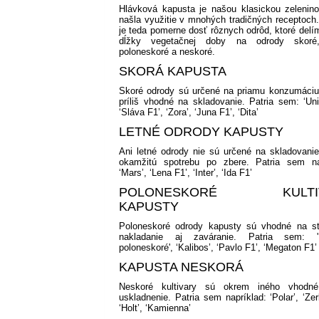
Hlávková kapusta je našou klasickou zelenino
našla využitie v mnohých tradičných receptoch.
je teda pomerne dosť rôznych odrôd, ktoré delí
dĺžky vegetačnej doby na odrody skoré,
poloneskoré a neskoré.
SKORÁ KAPUSTA
Skoré odrody sú určené na priamu konzumáciu
príliš vhodné na skladovanie.
Patria sem:
‘Un
‘Sláva F1’,
‘Zora’,
‘Juna F1’,
‘Dita’
LETNÉ ODRODY KAPUSTY
Ani letné odrody nie sú určené na skladovanie
okamžitú spotrebu po zbere.
Patria sem na
‘Mars’,
‘Lena F1’,
‘Inter’,
‘Ida F1’
POLONESKORÉ KULTI
KAPUSTY
Poloneskoré odrody kapusty sú vhodné na st
nakladanie aj zaváranie.
Patria sem:
poloneskoré',
‘Kalibos’,
‘Pavlo F1’,
‘Megaton F1’
KAPUSTA NESKORÁ
Neskoré kultivary sú okrem iného vhodn
uskladnenie.
Patria sem napríklad:
‘Polar’,
‘Zer
‘Holt’,
‘Kamienna’