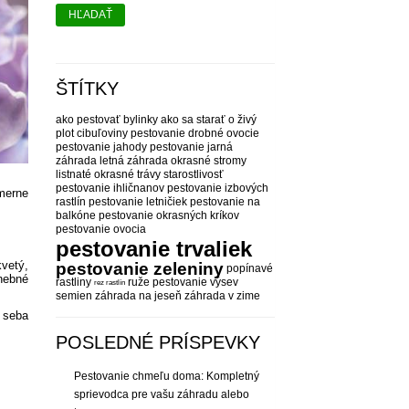
HĽADAŤ
ŠTÍTKY
ako pestovať bylinky
ako sa starať o živý
plot
cibuľoviny pestovanie
drobné ovocie
pestovanie
jahody pestovanie
jarná
záhrada
letná záhrada
okrasné stromy
listnaté
okrasné trávy starostlivosť
pestovanie ihličnanov
pestovanie izbových
omerne
rastlín
pestovanie letničiek
pestovanie na
balkóne
pestovanie okrasných kríkov
pestovanie ovocia
pestovanie trvaliek
kvetý,
pestovanie zeleniny
popínavé
dnebné
rastliny
ruže pestovanie
výsev
rez rastlín
semien
záhrada na jeseň
záhrada v zime
 seba
POSLEDNÉ PRÍSPEVKY
Pestovanie chmeľu doma: Kompletný
sprievodca pre vašu záhradu alebo