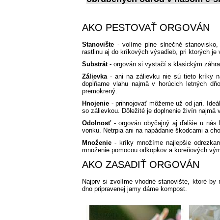
AKO PESTOVAŤ ORGOVÁN
Stanovište
- volíme plne slnečné stanovisko,
rastlinu aj do kríkových výsadieb, pri ktorých j
Substrát
- orgován si vystačí s klasickým záh
Zálievka
- ani na zálievku nie sú tieto kríky
dopĺňame vlahu najmä v horúcich letných dňo
premokrený.
Hnojenie
- prihnojovať môžeme už od jari. Ideá
so zálievkou. Dôležité je doplnenie živín najmä 
Odolnosť
- orgován obyčajný aj ďalšie u nás
vonku. Netrpia ani na napádanie škodcami a ch
Množenie
- kríky množíme najlepšie odrezkam
množenie pomocou odkopkov a koreňových vým
AKO ZASADIŤ ORGOVÁN
Najprv si zvolíme vhodné stanovište, ktoré by
dno pripravenej jamy dáme kompost.