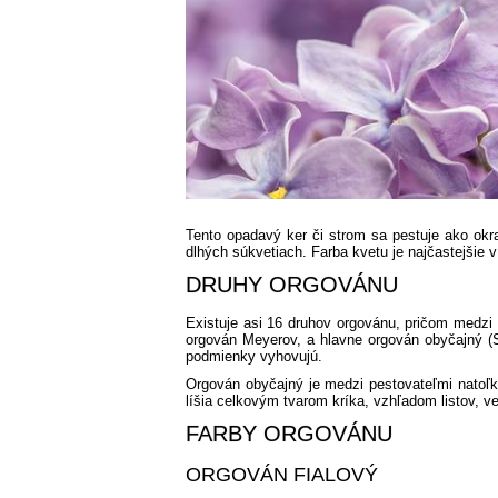
Tento opadavý ker či strom sa pestuje ako okra
dlhých súkvetiach. Farba kvetu je najčastejšie v 
DRUHY ORGOVÁNU
Existuje asi 16 druhov orgovánu, pričom medzi 
orgován Meyerov, a hlavne orgován obyčajný (S
podmienky vyhovujú.
Orgován obyčajný je medzi pestovateľmi natoľk
líšia celkovým tvarom kríka, vzhľadom listov, 
FARBY ORGOVÁNU
ORGOVÁN FIALOVÝ