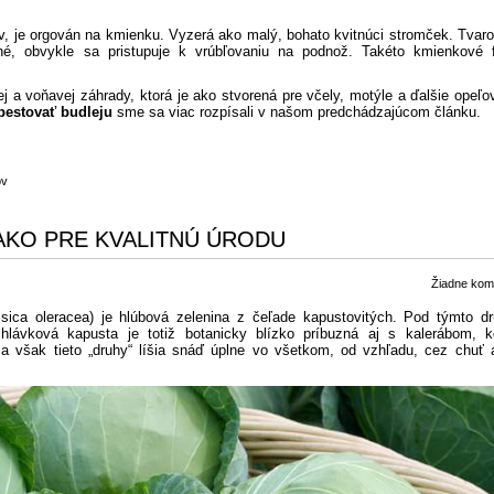
v, je orgován na kmienku. Vyzerá ako malý, bohato kvitnúci stromček. Tvar
čné, obvykle sa pristupuje k vrúbľovaniu na podnož. Takéto kmienkové 
ej a voňavej záhrady, ktorá je ako stvorená pre včely, motýle a ďalšie opeľ
pestovať budleju
sme sa viac rozpísali v našom predchádzajúcom článku.
ov
 AKO PRE KVALITNÚ ÚRODU
Žiadne kom
sica oleracea) je hlúbová zelenina z čeľade kapustovitých. Pod týmto d
hlávková kapusta je totiž botanicky blízko príbuzná aj s kalerábom, k
a však tieto „druhy“ líšia snáď úplne vo všetkom, od vzhľadu, cez chuť 