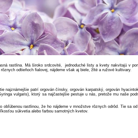
sná rastlina. Má široko srdcovité, jednoduché listy a kvety nakvitajú v p
rôznych odtieňoch fialovej, nájdeme však aj biele, žlté a ružové kultivary.
tie najznámejšie patrí orgován čínsky, orgován karpatský, orgován hyacinto
yringa vulgaris), ktorý sa najčastejšie pestuje u nás, pretože mu naše po
o obľúbenou rastlinou, že ho nájdeme v množstve rôznych odrôd. Tie sa od
veľkosťou súkvetia alebo farbou samotných kvetov.