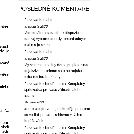
POSLEDNÉ KOMENTÁRE
Pestovanie malín
5. augusta 2026
térnu
Momentálne sú na trhu k dispozícii
naozaj výborné odrody remontantných
malín a je s nimi...
okoch
ie je
Pestovanie malín
5. augusta 2026
kované
My sme mali maliny doma pri plote snad
odjakziva a uprimne sa o ne nejako
ročne
extra nestaralo. Kazdy...
Pestovanie chmeľu doma: Kompletný
alebo
sprievodca pre vašu záhradu alebo
terasu
28. júna 2026
áno, máte pravdu aj o chmeľ je potrebné
ou. Na
sa vedieť postarať a hlavne v týchto
horúčavách....
stém.
okolí
Pestovanie chmeľu doma: Kompletný
 ešte
sprievodca pre vašu záhradu alebo