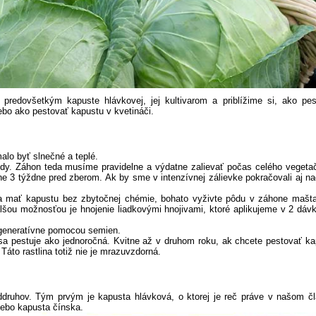
predovšetkým kapuste hlávkovej, jej kultivarom a priblížime si, ako pes
ebo ako pestovať kapustu v kvetináči.
alo byť slnečné a teplé.
dy. Záhon teda musíme pravidelne a výdatne zalievať počas celého vegeta
 3 týždne pred zberom. Ak by sme v intenzívnej zálievke pokračovali aj na
 a mať kapustu bez zbytočnej chémie, bohato vyživte pôdu v záhone mašt
ou možnosťou je hnojenie liadkovými hnojivami, ktoré aplikujeme v 2 dávk
generatívne pomocou semien.
á sa pestuje ako jednoročná. Kvitne až v druhom roku, ak chcete pestovať k
Táto rastlina totiž nie je mrazuvzdorná.
druhov. Tým prvým je kapusta hlávková, o ktorej je reč práve v našom čl
ebo kapusta čínska.