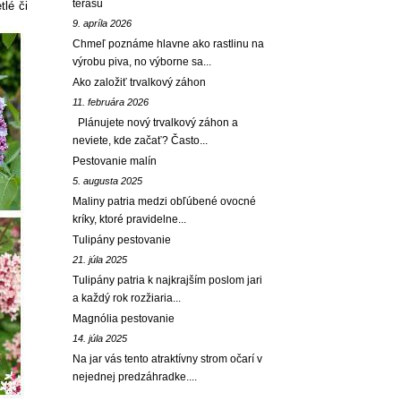
terasu
tlé či
9. apríla 2026
Chmeľ poznáme hlavne ako rastlinu na
výrobu piva, no výborne sa...
Ako založiť trvalkový záhon
11. februára 2026
Plánujete nový trvalkový záhon a
neviete, kde začať? Často...
Pestovanie malín
5. augusta 2025
Maliny patria medzi obľúbené ovocné
kríky, ktoré pravidelne...
Tulipány pestovanie
21. júla 2025
Tulipány patria k najkrajším poslom jari
a každý rok rozžiaria...
Magnólia pestovanie
14. júla 2025
Na jar vás tento atraktívny strom očarí v
nejednej predzáhradke....