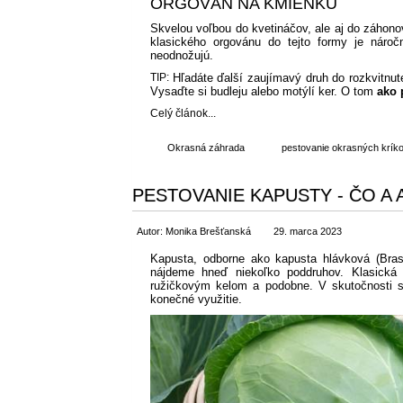
ORGOVÁN NA KMIENKU
Skvelou voľbou do kvetináčov, ale aj do záhono
klasického orgovánu do tejto formy je náro
neodnožujú.
TIP:
Hľadáte ďalší zaujímavý druh do rozkvitnut
Vysaďte si budleju alebo motýlí ker. O tom
ako 
Celý článok...
Okrasná záhrada
pestovanie okrasných krík
PESTOVANIE KAPUSTY - ČO A
Autor: Monika Brešťanská
29. marca 2023
Kapusta, odborne ako kapusta hlávková (Bras
nájdeme hneď niekoľko poddruhov. Klasická 
ružičkovým kelom a podobne. V skutočnosti s
konečné využitie.