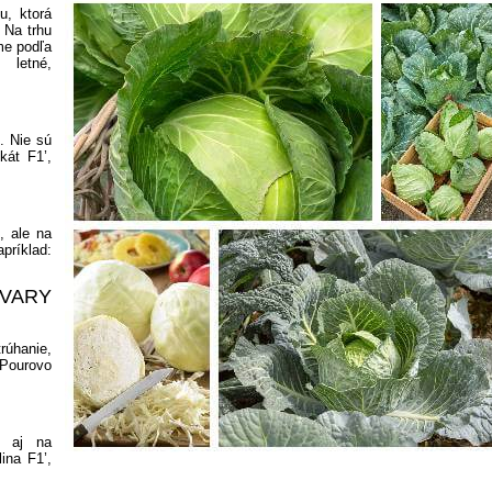
u, ktorá
 Na trhu
me podľa
 letné,
. Nie sú
ikát F1’,
, ale na
príklad:
VARY
rúhanie,
'Pourovo
é aj na
lina F1’,