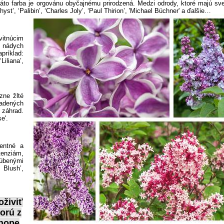
áto farba je orgovánu obyčajnému prirodzená. Medzi odrody, ktoré majú sve
hyst’,
‘Palibin’,
‘Charles Joly’,
‘Paul Thirion’,
'Michael Büchner' a ďalšie…
itnúcim
 nádych
apríklad:
‘Liliana’,
zne žlté
adených
áhrad.
e'.
entné a
nziám,
úbenými
 Blush’,
živiť
torú z
hope