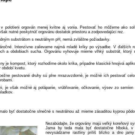
 v polotieni orgován menej kvitne aj vonia. Pestovať ho môžeme ako soli
e však nutné poskytnúť orgovánu dostatok priestoru a zodpovedajúci rez.
radným substrátom s neutrálnym pH, nemá zvláštne požiadavky.
 náročné. Intenzívne zalievame najmä mladé kríky po výsadbe. V ďalších r
ch a obdobiach sucha. Orgovánu vyhovuje mierne vlhký substrát, ktorý n
lny je kompost, ktorý rozhodíme okolo kríka, prípadne klasické hnojivá apli
v období kvetu.
 bežne pestované druhy sú plne mrazuvzdorné, je možné ich pestovať celo
orobami.
i, je však možné aj potápanie, vrúbľovanie, očkovanie, výsev zo semien 
ladkov.
 malo byť dostatočne slnečné s neutrálnou až mierne zásaditou kyprou pôd
Nezabúdajte, že orgovány majú veľký koreňový sy
Jama by teda mala byť dostatočne hlboká, v 
nevysádzame rastliny príliš blízko a dno jamy