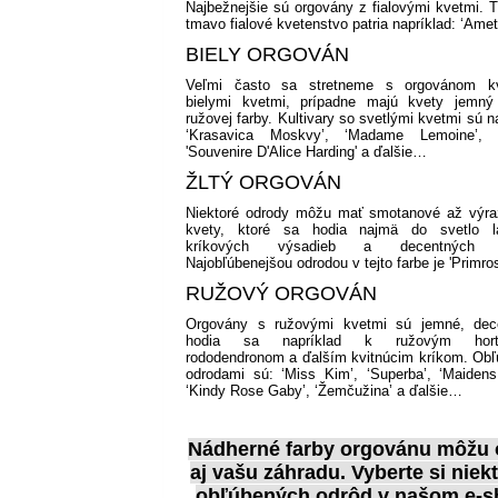
Najbežnejšie sú orgovány z fialovými kvetmi. T
tmavo fialové kvetenstvo patria napríklad:
‘Amet
BIELY ORGOVÁN
Veľmi často sa stretneme s orgovánom kv
bielymi kvetmi, prípadne majú kvety jemný
ružovej farby. Kultivary so svetlými kvetmi sú n
‘Krasavica Moskvy’,
‘Madame Lemoine’,
'Souvenire D'Alice Harding' a ďalšie…
ŽLTÝ ORGOVÁN
Niektoré odrody môžu mať smotanové až výra
kvety, ktoré sa hodia najmä do svetlo l
kríkových výsadieb a decentných z
Najobľúbenejšou odrodou v tejto farbe je 'Primros
RUŽOVÝ ORGOVÁN
Orgovány s ružovými kvetmi sú jemné, dec
hodia sa napríklad k ružovým horte
rododendronom a ďalším kvitnúcim kríkom.
Obľ
odrodami sú:
‘Miss Kim’,
‘Superba’,
‘Maidens
‘Kindy Rose Gaby’,
‘Žemčužina’ a ďalšie…
Nádherné farby orgovánu
môžu o
aj vašu záhradu. Vyberte si niek
obľúbených odrôd v našom e-s