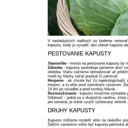
V nasledujúcich riadkoch sa budeme venovať 
kapustu, kedy ju vysadiť, ako zberať kapustu al
PESTOVANIE KAPUSTY
Stanovište
- miesto na pestovanie kapusty by m
Zálievka
- kapusta spotrebuje pomerne dosť vo
obdobia. Vlahu začneme obmedzovať až približne
mohli by hlávky začať praskať či zahnívať.
Hnojenie
- ak chcete byť čo najekologickejší
hnojom, a to ešte pred samotným výsevom. Ďalš
14 dní po výsadbe a pred tvorbou hlávok.
Rozmnožovanie
- kapustu množíme výhradne 
Odolnosť - jedná sa o dvojročnú rastlinu, ktor
pre semená, je nutné využiť vyhrievaný skleník. 
DRUHY KAPUSTY
Kapustu môžeme rozdeliť ešte na niekoľko pod
Ďalším variantom môže byť kapusta pekinská al