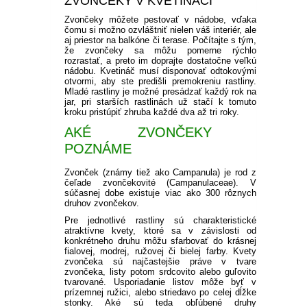
ZVONČEKY V KVETINÁČI
Zvončeky môžete pestovať v nádobe, vďaka
čomu si možno ozvláštniť nielen váš interiér, ale
aj priestor na balkóne či terase. Počítajte s tým,
že zvončeky sa môžu pomerne rýchlo
rozrastať, a preto im doprajte dostatočne veľkú
nádobu. Kvetináč musí disponovať odtokovými
otvormi, aby ste predišli premokreniu rastliny.
Mladé rastliny je možné presádzať každý rok na
jar, pri starších rastlinách už stačí k tomuto
kroku pristúpiť zhruba každé dva až tri roky.
AKÉ ZVONČEKY
POZNÁME
Zvonček (známy tiež ako Campanula) je rod z
čeľade zvončekovité (Campanulaceae). V
súčasnej dobe existuje viac ako 300 rôznych
druhov zvončekov.
Pre jednotlivé rastliny sú charakteristické
atraktívne kvety, ktoré sa v závislosti od
konkrétneho druhu môžu sfarbovať do krásnej
fialovej, modrej, ružovej či bielej farby. Kvety
zvončeka sú najčastejšie práve v tvare
zvončeka, listy potom srdcovito alebo guľovito
tvarované. Usporiadanie listov môže byť v
prízemnej ružici, alebo striedavo po celej dĺžke
stonky. Aké sú teda obľúbené druhy