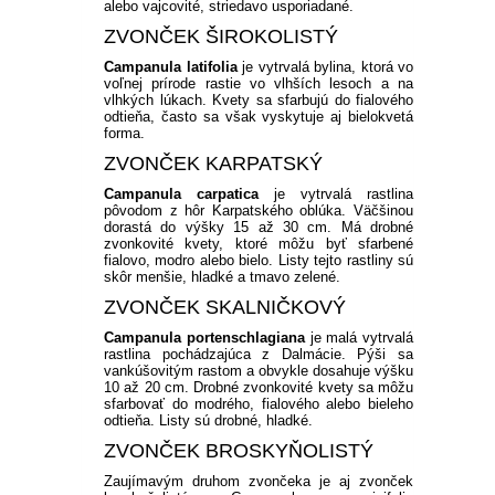
alebo vajcovité, striedavo usporiadané.
ZVONČEK ŠIROKOLISTÝ
Campanula latifolia
je vytrvalá bylina, ktorá vo
voľnej prírode rastie vo vlhších lesoch a na
vlhkých lúkach. Kvety sa sfarbujú do fialového
odtieňa, často sa však vyskytuje aj bielokvetá
forma.
ZVONČEK KARPATSKÝ
Campanula carpatica
je vytrvalá rastlina
pôvodom z hôr Karpatského oblúka. Väčšinou
dorastá do výšky 15 až 30 cm. Má drobné
zvonkovité kvety, ktoré môžu byť sfarbené
fialovo, modro alebo bielo. Listy tejto rastliny sú
skôr menšie, hladké a tmavo zelené.
ZVONČEK SKALNIČKOVÝ
Campanula portenschlagiana
je malá vytrvalá
rastlina pochádzajúca z Dalmácie. Pýši sa
vankúšovitým rastom a obvykle dosahuje výšku
10 až 20 cm. Drobné zvonkovité kvety sa môžu
sfarbovať do modrého, fialového alebo bieleho
odtieňa. Listy sú drobné, hladké.
ZVONČEK BROSKYŇOLISTÝ
Zaujímavým druhom zvončeka je aj zvonček