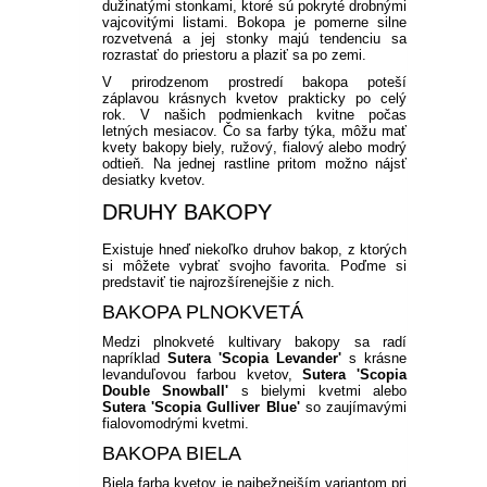
PLODOVÁ ZELENINA
BIO SEMENÁ
KVITNÚCE KRÍKY NA SLNKO
dužinatými stonkami, ktoré sú pokryté drobnými
vajcovitými listami. Bokopa je pomerne silne
VEĽKOKVETÉ
BALKÓNOVÉ KVETY NA
PRÍSLUŠENSTVO K
OKRASNÉ SMREKY
PLAMIENKY
ČAJOHYBRIDY
OKRASNÉ TRÁVY NÍZKE
TRVALKY
BIELE A LESNÉ JAHODY
REZISTENTNÉ JABLONE
SLIVKY A RINGLÓTY
ČERNICE
FIGOVNÍK
PRIESADY ZELENINY
ZĽAVA 10 %
rozvetvená a jej stonky majú tendenciu sa
KOREŇOVÁ ZELENINA
SUBSTRÁTY A ZEMINY
rozrastať do priestoru a plaziť sa po zemi.
PRIAME SLNKO
BALKÓNOVÝM RASTLINÁM
KRÍKY KVITNÚCE V LETE
V prirodzenom prostredí bakopa poteší
OSTATNÉ
IHLIČNANY NA KMIENKU
KVITNÚCE POPÍNAVÉ
MNOHOKVETÉ RUŽE
KOSTRAVA
OKRASNÉ TRÁVY VYSOKÉ
VYSOKÉ TRVALKY
ŽIVÉ PLOTY
STĹPOVITÉ JABLONE
MARHULE
EGREŠE
HURMIKAKI
PRIESADY PARADAJOK
PRÍSLUŠENSTVO K
záplavou krásnych kvetov prakticky po celý
STRUKOVÁ ZELENINA
NEMESIA
BALKÓNOVÉ KVETY
KRÍKY KVITNÚCE V ZIME
RASTLINY
ÚŽITKOVEJ ZÁHRADE
rok. V našich podmienkach kvitne počas
letných mesiacov. Čo sa farby týka, môžu mať
VHODNÉ DO TIEŇA /
TRPASLIČIE IHLIČNANY
STROMČEKOVÉ RUŽE
OSTRICA
KORTADÉRIA
NÍZKE TRVALKY
NEOPADAVÝ ŽIVÝ PLOT
HORTENZIE
BROSKYNE A NEKTARINKY
MALINY
KIWI
PRIESADY UHORIEK
kvety bakopy biely, ružový, fialový alebo modrý
POLOTIEŇA
HLÚBOVÁ ZELENINA
odtieň. Na jednej rastline pritom možno nájsť
ČIERNOOKÁ ZUZANA
desiatky kvetov.
OKRASNÉ IHLIČNANY
NÍZKE OKRASNÉ TRÁVY
OZDOBNICA
TRVALKY DO TIEŇA
OPADAVÝ ŽIVÝ PLOT
HORTENZIE METLINATÉ
SOLITÉRY
ZAKRSLÉ OVOCNÉ STROMY
RÍBEZLE
MUCHOVNÍK
SADBOVÉ ZEMIAKY
DRUHY BAKOPY
KOLEUS
RASTLINY OKRASNÉ
CIBUĽOVÁ ZELENINA
VERBENA
OSTATNÉ
OSTATNÉ
LISTOM
Existuje hneď niekoľko druhov bakop, z ktorých
PABAMBUS
ASTILBY
JARNÉ TRVALKY
HORTENZIE KALINOLISTÉ
PRÍSLUŠENSTVO K
RAKYTNÍK RAŠETLIAKOVÝ
SLADKÉ ZEMIAKY
POVOJNÍK
si môžete vybrať svojho favorita. Poďme si
SEMENÁ NA NAKLÍČENIE
KLINČEK
OKRASNEJ ZÁHRADE
predstaviť tie najrozšírenejšie z nich.
OKRASNÁ ŽIHĽAVA
PEROVEC
HEUCHERY
LETNÉ TRVALKY
HORTENZIE
ZEMOLEZ KAMČATSKÝ
SADBOVÝ CESNAK
BAKOPA PLNOKVETÁ
DIANTHUS
OSTATNÉ SEMIENKA
CHRYZANTÉMOVKA
STROMČEKOVITÉ
IPOMOEA
Medzi plnokveté kultivary bakopy sa radí
ZELENINY
napríklad
Sutera 'Scopia Levander'
s krásne
VYSOKÉ OKRASNÉ TRÁVY
HOSTY
JESENNÉ TRVALKY
ORECHY A LIESKY
MEDVEDÍ CESNAK
BAKOPA
levanduľovou farbou kvetov,
Sutera 'Scopia
BIDENS - DVOJZUB
OSTATNÉ
MODRÉ HORTENZIE
Double Snowball'
s bielymi kvetmi alebo
DICHONDRA
Sutera 'Scopia Gulliver Blue'
so zaujímavými
SKALNIČKY
NETRADIČNÉ OSTATNÉ
ZELENINOVÉ PRIESADY
fialovomodrými kvetmi.
LOBELKY
LOTUS
OSTATNÉ
PLECTRANTHUS
BAKOPA BIELA
LEVANDUĽA
LOTUS
Biela farba kvetov je najbežnejším variantom pri