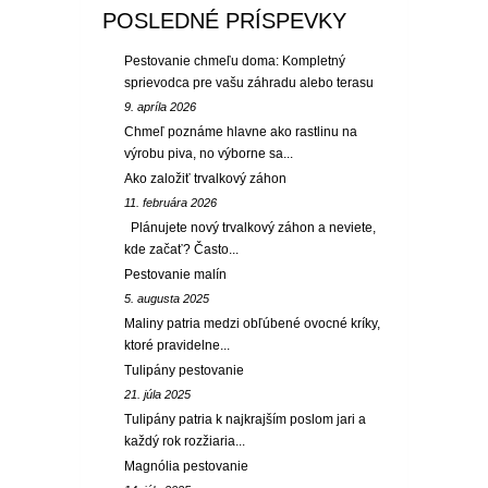
POSLEDNÉ PRÍSPEVKY
Pestovanie chmeľu doma: Kompletný
sprievodca pre vašu záhradu alebo terasu
9. apríla 2026
Chmeľ poznáme hlavne ako rastlinu na
výrobu piva, no výborne sa...
Ako založiť trvalkový záhon
11. februára 2026
Plánujete nový trvalkový záhon a neviete,
kde začať? Často...
Pestovanie malín
5. augusta 2025
Maliny patria medzi obľúbené ovocné kríky,
ktoré pravidelne...
Tulipány pestovanie
21. júla 2025
Tulipány patria k najkrajším poslom jari a
každý rok rozžiaria...
Magnólia pestovanie