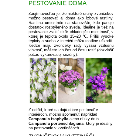
PESTOVANIE DOMA
Zaujímavosťou je, že niektoré druhy zvončekov
možno pestovať aj doma ako izbové rastliny.
Rastlinu umiestnite na stanovište, kde panuje
dostatok rozptýleného svetla. Ideálne je tiež na
pestovanie zvoliť skôr chladnejšiu miestnosť, v
ktorej je teplota okolo 15–20 °C. Príliš vysoké
teploty a sucho v interiéri môžu rastline uškodiť.
Keďže majú zvončeky rady vyššiu vzdušnú
vlhkosť, môžete ich čas od času rosiť (obzvlášť
počas vykurovacej sezóny).
Z odrôd, ktoré sa dajú dobre pestovať v
interiéroch, možno spomenúť napríklad
Campanula isophylla
alebo nízky druh
Campanula portenschlagiana
, ktorý je ideálny
na pestovanie v kvetináčoch.