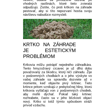
vhodných rastlinách, ktoré tieto zvieratá
odpudzujú. Zistite, čo proti krtkom na záhrade
pestovať, aby si títo nepozvaní hostia svoju
návštevu nabudúce rozmysleli.
KRTKO NA ZÁHRADE
JE ESTETICKÝM
PROBLÉMOM
Krtkovia môžu potrápiť nejedného záhradkára.
Tento hmyzožravý cicavec je už dlhú dobu
považovaný za škodcu, ktorý ničí záhradu. Žije
v podzemných chodbách a o jeho výskyte vo
vašej záhrade sa spravidla dozviete až v
momente, keď objavíte prvý krtinec. Tieto
krtince pritom vznikajú z prebytočnej hliny, ktorú
krtkovia vytláčajú von z podzemných chodieb,
aby mohli dýchať. Pokiaľ taký krtinec
rozhrabete, často sa v jeho blízkosti objaví
nový. Krtko si totiž týmto spôsobom stráži
prívod vzduchu.