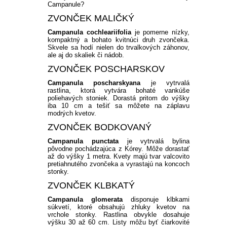
Campanule?
ZVONČEK MALIČKÝ
Campanula cochleariifolia
je pomerne nízky,
kompaktný a bohato kvitnúci druh zvončeka.
Skvele sa hodí nielen do trvalkových záhonov,
ale aj do skaliek či nádob.
ZVONČEK POSCHARSKOV
Campanula poscharskyana
je vytrvalá
rastlina, ktorá vytvára bohaté vankúše
poliehavých stoniek. Dorastá pritom do výšky
iba 10 cm a tešiť sa môžete na záplavu
modrých kvetov.
ZVONČEK BODKOVANÝ
Campanula punctata
je vytrvalá bylina
pôvodne pochádzajúca z Kórey. Môže dorastať
až do výšky 1 metra. Kvety majú tvar valcovito
pretiahnutého zvončeka a vyrastajú na koncoch
stonky.
ZVONČEK KLBKATÝ
Campanula glomerata
disponuje klbkami
súkvetí, ktoré obsahujú zhluky kvetov na
vrchole stonky. Rastlina obvykle dosahuje
výšku 30 až 60 cm. Listy môžu byť čiarkovité