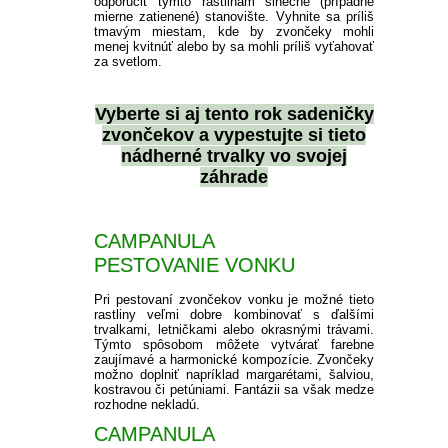
odporučiť týmto rastlinám slnečné (prípadne
mierne zatienené) stanovište. Vyhnite sa príliš
tmavým miestam, kde by zvončeky mohli
menej kvitnúť alebo by sa mohli príliš vyťahovať
za svetlom.
Vyberte si aj tento rok
sadeničky
zvončekov
a vypestujte si tieto
nádherné trvalky vo svojej
záhrade
CAMPANULA
PESTOVANIE VONKU
Pri pestovaní zvončekov vonku je možné tieto
rastliny veľmi dobre kombinovať s ďalšími
trvalkami, letničkami alebo okrasnými trávami.
Týmto spôsobom môžete vytvárať farebne
zaujímavé a harmonické kompozície. Zvončeky
možno doplniť napríklad margarétami, šalviou,
kostravou či petúniami. Fantázii sa však medze
rozhodne nekladú.
CAMPANULA