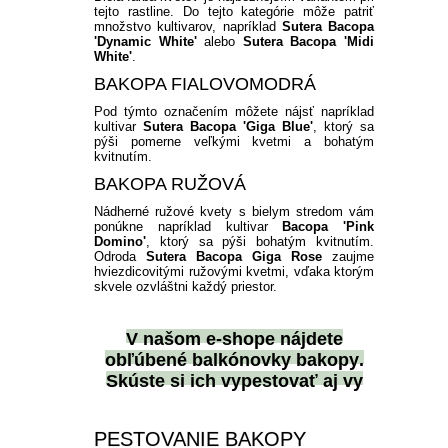
PLEKTRANT
tejto rastline. Do tejto kategórie môže patriť
SLAMIHA
množstvo kultivarov, napríklad
Sutera Bacopa
ECHINACEA
'Dynamic White'
alebo
Sutera Bacopa 'Midi
VEJÁROVKA
SCAEVOLA
White'
.
ZÁDUŠNÍK
BAKOPA FIALOVOMODRÁ
LOBULÁRIA
DIASCIA
Pod týmto označením môžete nájsť napríklad
kultivar
Sutera Bacopa 'Giga Blue'
, ktorý sa
pýši pomerne veľkými kvetmi a bohatým
NETÝKAVKA
HELICHRYSUM
kvitnutím.
BAKOPA RUŽOVÁ
OSTEOSPERMUM
Nádherné ružové kvety s bielym stredom vám
ponúkne napríklad kultivar
Bacopa 'Pink
Domino'
, ktorý sa pýši bohatým kvitnutím.
ISOTOMA
Odroda
Sutera Bacopa Giga Rose
zaujme
hviezdicovitými ružovými kvetmi, vďaka ktorým
skvele ozvláštni každý priestor.
SANVITÁLIA
V našom e-shope nájdete
MLIEČNIK
obľúbené
balkónovky bakopy
.
Skúste si ich vypestovať aj vy
MARGARÉTA - EURYOPS
PESTOVANIE BAKOPY