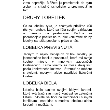
zimu neprežije. Môžete ju premiestniť do bytu
alebo na chladné schodisko a prezimovať ju
tam.
DRUHY LOBELIEK
Čo sa lobeliek týka, je známych približne 400
rôznych druhov, ktoré sa líšia svojím vzhľadom
aj nárokmi na pestovanie. Poďme sa
podrobnejšie pozrieť na to, aké konkrétne druhy
lobelky sa tešia popularite práve u nás.
LOBELKA PREVISNUTÁ
Jedným z najobľúbenejších druhov lobelky je
jednoznačne lobelka previsnutá, ktorá má svoje
čestné miesto v mnohých závesných
kvetináčoch. Farba kvetov sa môže ďalej líšiť
podľa konkrétneho kultivaru. Stretnúť sa môžete
s bielymi, modrými alebo napríklad fialovými
kvetmi.
LOBELKA BIELA
Lobelka biela zaujme svojimi bielymi kvetmi,
ktoré vytvárajú zaujímavý kontrast so zelenými
listami. Skvele sa hodí na kombináciu s inými
letničkami, napríklad s modrou lobelkou alebo
farebnými muškátmi.