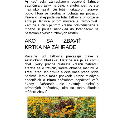
Aj keď veľa záhradkárom objavené krtince
zapríčinia vrásky na čele, v skutočnosti by ste
mali skôr jasať. Sú totiž indikátorom zdravej
pôdy, ktorá je úrodná a bohatá na potravu.
Práve v takej pôde sa totiž krtkovia prirodzene
zdržujú. Krtince pritom môžete aj zužitkovať.
Zemina z nich je totiž krásne prevzdušnená a
možno ju použiť napríklad do kvetináčov na
pestovanie vašich izbových rastlín.
AKO SA ZBAVIŤ
KRTKA NA ZÁHRADE
Väčšine ľudí krtkovia prekážajú práve z
estetického hľadiska. Ostatne nie je sa čomu
diviť. Roky pracne budujete krásnu záhradu,
staráte sa o trávnik, sadíte okrasné rastliny. A
zrazu stačí len chvíľa a celá vaša práca príde
nanivoč. Krtko môže poškodiť korene mladých
sadeničiek a týmto spôsobom napáchať veľa
škody. Našťastie ale existuje niekoľko
prírodných spôsobov, ako sa tohto škodcu
môžete zbaviť.