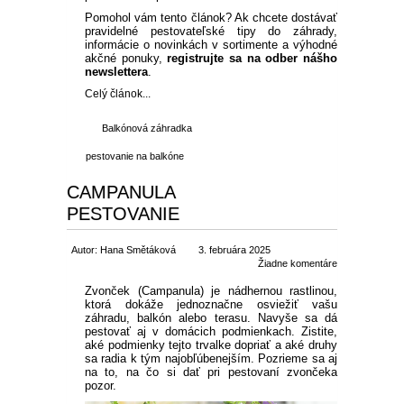
Pomohol vám tento článok? Ak chcete dostávať
pravidelné pestovateľské tipy do záhrady,
informácie o novinkách v sortimente a výhodné
akčné ponuky,
registrujte sa na odber nášho
newslettera
.
Celý článok...
Balkónová záhradka
pestovanie na balkóne
CAMPANULA
PESTOVANIE
Autor: Hana Smětáková
3. februára 2025
Žiadne komentáre
Zvonček (Campanula) je nádhernou rastlinou,
ktorá dokáže jednoznačne osviežiť vašu
záhradu, balkón alebo terasu. Navyše sa dá
pestovať aj v domácich podmienkach. Zistite,
aké podmienky tejto trvalke dopriať a aké druhy
sa radia k tým najobľúbenejším. Pozrieme sa aj
na to, na čo si dať pri pestovaní zvončeka
pozor.