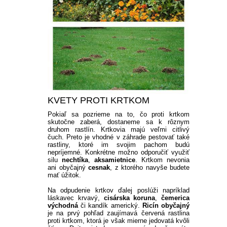
KVETY PROTI KRTKOM
Pokiaľ sa pozrieme na to, čo proti krtkom
skutočne zaberá, dostaneme sa k rôznym
druhom rastlín. Krtkovia majú veľmi citlivý
čuch. Preto je vhodné v záhrade pestovať také
rastliny, ktoré im svojim pachom budú
nepríjemné. Konkrétne možno odporučiť využiť
silu
nechtíka
,
aksamietnice
.
Krtkom nevonia
ani obyčajný
cesnak
, z ktorého navyše budete
mať úžitok.
Na odpudenie krtkov ďalej poslúži napríklad
láskavec krvavý,
cisárska koruna
,
čemerica
východná
či kandík americký.
Ricín obyčajný
je na prvý pohľad zaujímavá červená rastlina
proti krtkom, ktorá je však mierne jedovatá kvôli