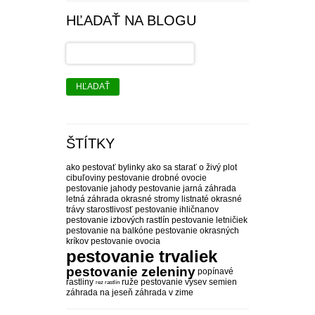
HĽADAŤ NA BLOGU
HĽADAŤ
ŠTÍTKY
ako pestovať bylinky
ako sa starať o živý plot
cibuľoviny pestovanie
drobné ovocie
pestovanie
jahody pestovanie
jarná záhrada
letná záhrada
okrasné stromy listnaté
okrasné
trávy starostlivosť
pestovanie ihličnanov
pestovanie izbových rastlín
pestovanie letničiek
pestovanie na balkóne
pestovanie okrasných
kríkov
pestovanie ovocia
pestovanie trvaliek
pestovanie zeleniny
popínavé
rastliny
ruže pestovanie
výsev semien
rez rastlín
záhrada na jeseň
záhrada v zime