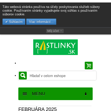
Táto webová stránka používa na účely poskytovania služieb súbory
cookie. Používaním stránky vyjadrujete svoj súhlas s používaním
súborov cookie.
Súhlasím
Viac informácií...
Môj účet
MENU
SEMENÁ
FEBRUÁRA 2025