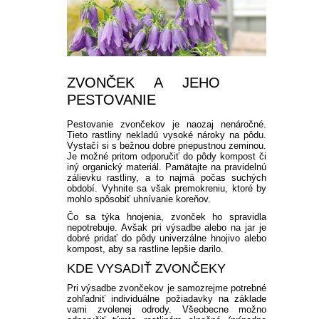
ZVONČEK A JEHO
PESTOVANIE
Pestovanie zvončekov je naozaj nenáročné.
Tieto rastliny nekladú vysoké nároky na pôdu.
Vystačí si s bežnou dobre priepustnou zeminou.
Je možné pritom odporučiť do pôdy kompost či
iný organický materiál. Pamätajte na pravidelnú
zálievku rastliny, a to najmä počas suchých
období. Vyhnite sa však premokreniu, ktoré by
mohlo spôsobiť uhnívanie koreňov.
Čo sa týka hnojenia, zvonček ho spravidla
nepotrebuje. Avšak pri výsadbe alebo na jar je
dobré pridať do pôdy univerzálne hnojivo alebo
kompost, aby sa rastline lepšie darilo.
KDE VYSADIŤ ZVONČEKY
Pri výsadbe zvončekov je samozrejme potrebné
zohľadniť individuálne požiadavky na základe
vami zvolenej odrody. Všeobecne možno