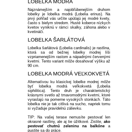
LOBELKA MODRÁ
Najznámejším a najobľúbenejším druhom
lobelky je lobelka modrá (Lobelia erinus). Na
prvý pohľad vás určite upútajú jej modré kvety,
často s bielym stredom. Husté koberce nízkych
kvetov vyniknú v rámci skalky, záhona alebo v
kvetináči.
LOBELKA ŠARLÁTOVÁ
Lobelka šarlátová (Lobelia cardinalis) je rastlina,
ktorá sa od bežnej lobelky modrej líši
vzpriamenejším rastom a nápadnými červenými
kvetmi. Tento variant môže dosahovať výšku až
90 cm.
LOBELKA MODRÁ VEĽKOKVETÁ
Alternatívou ku klasickej lobelke modrej môže
byť lobelka modrá veľkokvetá (Lobelia
siphilitica). Tento druh je charakteristický
krásnymi svetlo až tmavomodrými kvetmi, ktoré
vyrastajú na pomerne vysokých stonkách. Táto
lobelka nie je tak citlivá na sucho, napriek tomu
si vyžaduje pravidelnú zálievku.
TIP: Na vašej terase nemusíte pestovať len
okrasné rastliny, ale aj tie úžitkové. Zistite,
ako
pestovať chutnú zeleninu na balkóne
a
pustite sa do práce.