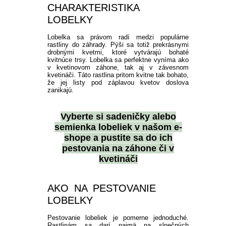
CHARAKTERISTIKA
LOBELKY
Lobelka sa právom radí medzi populárne
rastliny do záhrady. Pýši sa totiž prekrásnymi
drobnými kvetmi, ktoré vytvárajú bohaté
kvitnúce trsy. Lobelka sa perfektne vyníma ako
v kvetinovom záhone, tak aj v závesnom
kvetináči. Táto rastlina pritom kvitne tak bohato,
že jej listy pod záplavou kvetov doslova
zanikajú.
Vyberte si
sadeničky alebo
semienka lobeliek
v našom e-
shope a pustite sa do ich
pestovania na záhone či v
kvetináči
AKO NA PESTOVANIE
LOBELKY
Pestovanie lobeliek je pomerne jednoduché.
Rastlinám sa darí najmä na slnečných