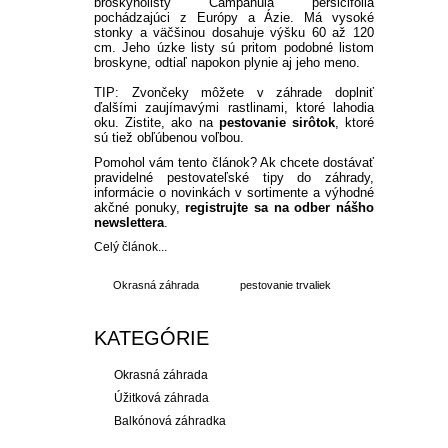
broskyňolistý Campanula persicifolia
pochádzajúci z Európy a Ázie. Má vysoké
stonky a väčšinou dosahuje výšku 60 až 120
cm. Jeho úzke listy sú pritom podobné listom
broskyne, odtiaľ napokon plynie aj jeho meno.
TIP: Zvončeky môžete v záhrade doplniť
ďalšími zaujímavými rastlinami, ktoré lahodia
oku. Zistite, ako na
pestovanie sirôtok
, ktoré
sú tiež obľúbenou voľbou.
Pomohol vám tento článok? Ak chcete dostávať
pravidelné pestovateľské tipy do záhrady,
informácie o novinkách v sortimente a výhodné
akčné ponuky,
registrujte sa na odber nášho
newslettera
.
Celý článok...
Okrasná záhrada
pestovanie trvaliek
KATEGÓRIE
Okrasná záhrada
Úžitková záhrada
Balkónová záhradka