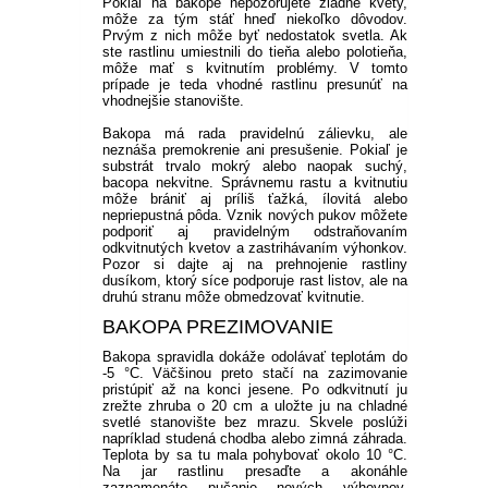
Pokiaľ na bakope nepozorujete žiadne kvety,
môže za tým stáť hneď niekoľko dôvodov.
Prvým z nich môže byť nedostatok svetla. Ak
ste rastlinu umiestnili do tieňa alebo polotieňa,
môže mať s kvitnutím problémy. V tomto
prípade je teda vhodné rastlinu presunúť na
vhodnejšie stanovište.
Bakopa má rada pravidelnú zálievku, ale
neznáša premokrenie ani presušenie. Pokiaľ je
substrát trvalo mokrý alebo naopak suchý,
bacopa nekvitne. Správnemu rastu a kvitnutiu
môže brániť aj príliš ťažká, ílovitá alebo
nepriepustná pôda. Vznik nových pukov môžete
podporiť aj pravidelným odstraňovaním
odkvitnutých kvetov a zastrihávaním výhonkov.
Pozor si dajte aj na prehnojenie rastliny
dusíkom, ktorý síce podporuje rast listov, ale na
druhú stranu môže obmedzovať kvitnutie.
BAKOPA PREZIMOVANIE
Bakopa spravidla dokáže odolávať teplotám do
-5 °C. Väčšinou preto stačí na zazimovanie
pristúpiť až na konci jesene. Po odkvitnutí ju
zrežte zhruba o 20 cm a uložte ju na chladné
svetlé stanovište bez mrazu. Skvele poslúži
napríklad studená chodba alebo zimná záhrada.
Teplota by sa tu mala pohybovať okolo 10 °C.
Na jar rastlinu presaďte a akonáhle
zaznamenáte pučanie nových výhovnov,