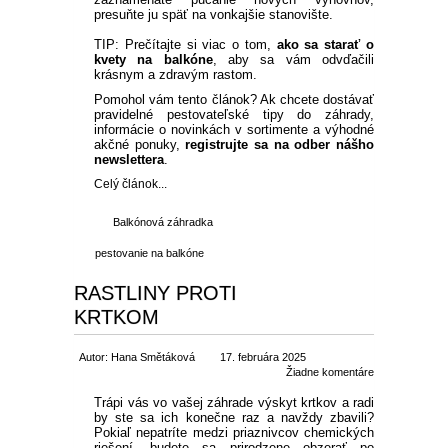
presuňte ju späť na vonkajšie stanovište.
TIP: Prečítajte si viac o tom,
ako sa starať o
kvety na balkóne
, aby sa vám odvďačili
krásnym a zdravým rastom.
Pomohol vám tento článok? Ak chcete dostávať
pravidelné pestovateľské tipy do záhrady,
informácie o novinkách v sortimente a výhodné
akčné ponuky,
registrujte sa na odber nášho
newslettera
.
Celý článok...
Balkónová záhradka
pestovanie na balkóne
RASTLINY PROTI
KRTKOM
Autor: Hana Smětáková
17. februára 2025
Žiadne komentáre
Trápi vás vo vašej záhrade výskyt krtkov a radi
by ste sa ich konečne raz a navždy zbavili?
Pokiaľ nepatríte medzi priaznivcov chemických
riešení, budete sa prirodzene obzerať po