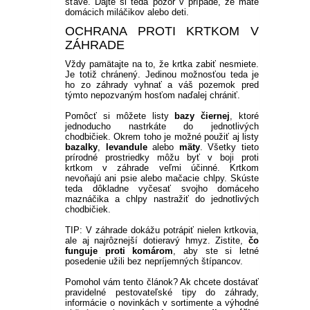
šťave. Dajte si teda pozor v prípade, že máte
domácich miláčikov alebo deti.
OCHRANA PROTI KRTKOM V
ZÁHRADE
Vždy pamätajte na to, že krtka zabiť nesmiete.
Je totiž chránený. Jedinou možnosťou teda je
ho zo záhrady vyhnať a váš pozemok pred
týmto nepozvaným hosťom naďalej chrániť.
Pomôcť si môžete listy
bazy čiernej
, ktoré
jednoducho nastrkáte do jednotlivých
chodbičiek. Okrem toho je možné použiť aj listy
bazalky
,
levandule
alebo
mäty
. Všetky tieto
prírodné prostriedky môžu byť v boji proti
krtkom v záhrade veľmi účinné. Krtkom
nevoňajú ani psie alebo mačacie chlpy. Skúste
teda dôkladne vyčesať svojho domáceho
maznáčika a chlpy nastražiť do jednotlivých
chodbičiek.
TIP: V záhrade dokážu potrápiť nielen krtkovia,
ale aj najrôznejší dotieravý hmyz. Zistite,
čo
funguje proti komárom
, aby ste si letné
posedenie užili bez nepríjemných štípancov.
Pomohol vám tento článok? Ak chcete dostávať
pravidelné pestovateľské tipy do záhrady,
informácie o novinkách v sortimente a výhodné