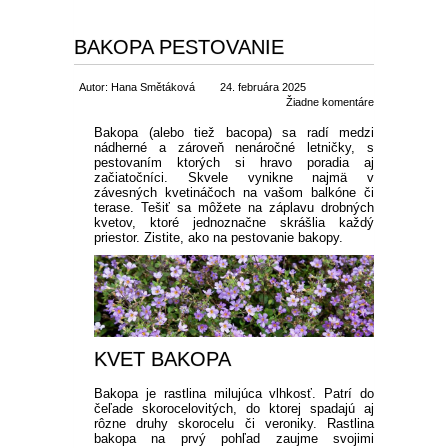
SEMENÁ BYLINIEK
CIBUĽOVINY
BAKOPA PESTOVANIE
SEMENÁ BALKÓNOVÝCH
JARNÉ CIBUĽOVINY
BALKÓNOVÉ
Autor: Hana Smětáková
24. februára 2025
KVETOV
Žiadne komentáre
NARCISY
LETNÉ CIBUĽOVINY
MUŠKÁTY
OKRASNÉ
Bakopa (alebo tiež bacopa) sa radí medzi
nádherné a zároveň nenáročné letničky, s
DVOJROČKY
pestovaním ktorých si hravo poradia aj
začiatočníci. Skvele vynikne najmä v
SKALKOVÉ
TULIPÁNY
ĽALIE
ROZMANITÉ CIBUĽOVINY
ANGLICKÉ MUŠKÁTY
PETÚNIE
IHLIČNANY
ÚŽITKOVÉ
závesných kvetináčoch na vašom balkóne či
SEMENÁ LETNIČIEK
terase. Tešiť sa môžete na záplavu drobných
kvetov, ktoré jednoznačne skrášlia každý
VYŠŠIE
SKALKOVÉ
ŠAFRANY
NÍZKE ĽALIE
KORNÚTOVKY
KOSATCE
MUŠKÁTY PREVISLÉ
DROBNOKVETÉ PETÚNIE
FUCHSIE
TUJE
LISTNATÉ STROMY
JAHODY
TIPY
priestor. Zistite, ako na pestovanie bakopy.
SEMENÁ STROMOV
PLNOKVETÉ
JEDNODUCHÉ KLASICKÉ
BOTANICKÉ
HYACINTY
VYSOKÉ ĽALIE
GLADIOLY
ZORNICE
MUŠKÁTY VZPRIAMENÉ
VEĽKOKVETÉ PETÚNIE
OVOCIE A ZELENINA
CYPRUŠTEKY
OKRASNÉ JAVORY
OKRASNÉ KRÍKY
SKORÉ JAHODY
OVOCNÉ DREVINY
AKCIE
SEMENÁ TRVALIEK
OSTATNÉ
OSTATNÉ
KVITNÚCE NA JESEŇ
OKRASNÉ CESNAKY
BEGÓNIE
GEORGÍNY
PELARGÓNIE NETRADIČNÉ
BYLINKY NA BALKÓN
BORIEVKY
KVITNÚCE STROMY
OKRASNÉ KRÍKY
POPÍNAVÉ RASTLINY
POLOSKORÉ JAHODY
JABLONE
DROBNÉ OVOCIE
ZĽAVA 50 %
SEMENÁ ZELENINY
VŽDYZELENÉ
KVET BAKOPA
VEĽKOKVETÉ
PREVISLÉ
OSTATNÉ
ČREPNÍKOVÉ RASTLINY
OKRASNÉ BOROVICE
STĹPOVITÉ OKRASNÉ
BREČTANY
RUŽE
NESKORÉ JAHODY
LETNÉ JABLONE
HRUŠKY
BRUSNICE
NETRADIČNÉ OVOCIE
ZĽAVA 70 %
Bakopa je rastlina milujúca vlhkosť. Patrí do
LISTOVÁ ZELENINA
SEMENÁ LÚČNYCH KVETOV
STROMY
OKRASNÉ KRÍKY DO TIEŇA
čeľade skorocelovitých, do ktorej spadajú aj
rôzne druhy skorocelu či veroniky. Rastlina
STRAPKATÉ
ČREPNÍKOVÉ KVETY
OKRASNÉ JEDLE
VISTÉRIA
POPÍNAVÉ RUŽE
OKRASNÉ TRÁVY
STÁLEPLODIACE JAHODY
ZIMNÉ JABLONE
ČEREŠŇE A VIŠNE
ČUČORIEDKY
ARÓNIA
VINIČ
ZĽAVA 30 %
bakopa na prvý pohľad zaujme svojimi