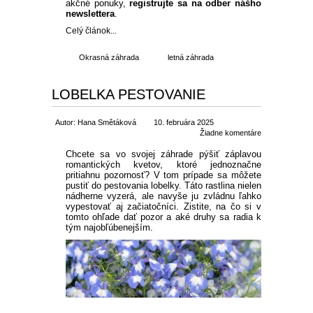
akčné ponuky,
registrujte sa na odber nášho
newslettera
.
Celý článok...
Okrasná záhrada
letná záhrada
LOBELKA PESTOVANIE
Autor: Hana Smětáková
10. februára 2025
Žiadne komentáre
Chcete sa vo svojej záhrade pýšiť záplavou
romantických kvetov, ktoré jednoznačne
pritiahnu pozornosť? V tom prípade sa môžete
pustiť do pestovania lobelky. Táto rastlina nielen
nádherne vyzerá, ale navyše ju zvládnu ľahko
vypestovať aj začiatočníci. Zistite, na čo si v
tomto ohľade dať pozor a aké druhy sa radia k
tým najobľúbenejším.