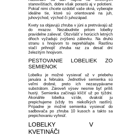
stanovištiach, dobre však porastú aj v polotieni.
Pokiaľ nimi chcete ozdobiť vaše okná, vyberajte
ideálne tie, ktoré sú orientované na juh,
juhovýchod, východ či juhozápad.
Kvety sa objavujú zhruba v júni a pretrvávajú až
do mrazov. Nezabudnite pritom lobelky
pravidelne zalievať. Obzvlášť v horúcich letných
dňoch vyžadujú zvýšenú zálievku. Na druhú
stranu s hnojivom to nepreháňajte. Rastlinu
stačí prihnojiť zhruba raz za desať dní
železitým hnojivom.
PESTOVANIE LOBELIEK ZO
SEMIENOK
Lobelku je možné vysievať už v priebehu
januára a februára. Jednotlivé semienka sú
veľmi drobné, preto ich nezasypávame
substrátom. Zároveň výsev nesmie byť príliš
hustý. Semienka začínajú klíčiť už po týždni.
Akonáhle lobelka vzíde, dvakrát ju
prepichujeme (vždy trs niekoľkých rastlín).
Prípadne je možné semienka vysievať do
sadbovača po zhruba 10 kusoch a takto sa
prepichovaniu vyhnúť.
LOBELKY V
KVETINÁČI