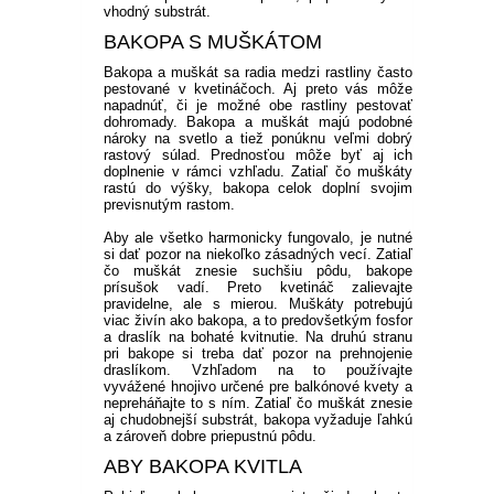
vhodný substrát.
BAKOPA S MUŠKÁTOM
Bakopa a muškát sa radia medzi rastliny často
pestované v kvetináčoch. Aj preto vás môže
napadnúť, či je možné obe rastliny pestovať
dohromady. Bakopa a muškát majú podobné
nároky na svetlo a tiež ponúknu veľmi dobrý
rastový súlad. Prednosťou môže byť aj ich
doplnenie v rámci vzhľadu. Zatiaľ čo muškáty
rastú do výšky, bakopa celok doplní svojim
previsnutým rastom.
Aby ale všetko harmonicky fungovalo, je nutné
si dať pozor na niekoľko zásadných vecí. Zatiaľ
čo muškát znesie suchšiu pôdu, bakope
prísušok vadí. Preto kvetináč zalievajte
pravidelne, ale s mierou. Muškáty potrebujú
viac živín ako bakopa, a to predovšetkým fosfor
a draslík na bohaté kvitnutie. Na druhú stranu
pri bakope si treba dať pozor na prehnojenie
draslíkom. Vzhľadom na to používajte
vyvážené hnojivo určené pre balkónové kvety a
nepreháňajte to s ním. Zatiaľ čo muškát znesie
aj chudobnejší substrát, bakopa vyžaduje ľahkú
a zároveň dobre priepustnú pôdu.
ABY BAKOPA KVITLA