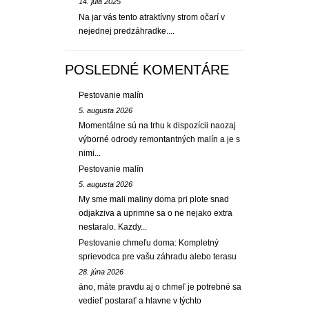
14. júla 2025
Na jar vás tento atraktívny strom očarí v
nejednej predzáhradke....
POSLEDNÉ KOMENTÁRE
Pestovanie malín
5. augusta 2026
Momentálne sú na trhu k dispozícii naozaj
výborné odrody remontantných malín a je s
nimi...
Pestovanie malín
5. augusta 2026
My sme mali maliny doma pri plote snad
odjakziva a uprimne sa o ne nejako extra
nestaralo. Kazdy...
Pestovanie chmeľu doma: Kompletný
sprievodca pre vašu záhradu alebo terasu
28. júna 2026
áno, máte pravdu aj o chmeľ je potrebné sa
vedieť postarať a hlavne v týchto