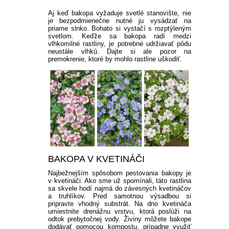
Aj keď bakopa vyžaduje svetlé stanovište, nie
je bezpodmienečne nutné ju vysádzať na
priame slnko. Bohato si vystačí s rozptýleným
svetlom. Keďže sa bakopa radí medzi
vlhkomilné rastliny, je potrebné udržiavať pôdu
neustále vlhkú. Dajte si ale pozor na
premokrenie, ktoré by mohlo rastline uškodiť.
BAKOPA V KVETINÁČI
Najbežnejším spôsobom pestovania bakopy je
v kvetináči. Ako sme už spomínali, táto rastlina
sa skvele hodí najmä do závesných kvetináčov
a truhlíkov. Pred samotnou výsadbou si
pripravte vhodný substrát. Na dno kvetináča
umiestnite drenážnu vrstvu, ktorá poslúži na
odtok prebytočnej vody. Živiny môžete bakope
dodávať pomocou kompostu, prípadne využiť