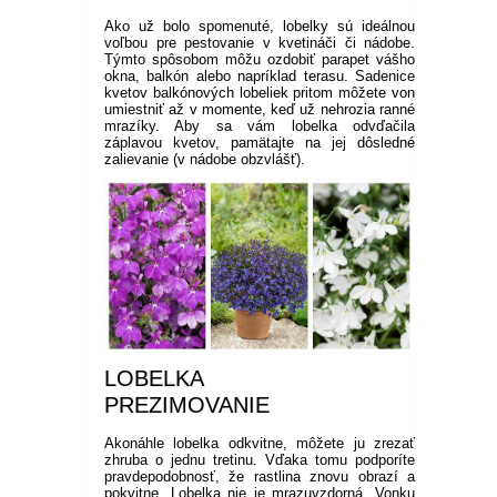
Ako už bolo spomenuté, lobelky sú ideálnou
voľbou pre pestovanie v kvetináči či nádobe.
Týmto spôsobom môžu ozdobiť parapet vášho
okna, balkón alebo napríklad terasu. Sadenice
kvetov balkónových lobeliek pritom môžete von
umiestniť až v momente, keď už nehrozia ranné
mrazíky. Aby sa vám lobelka odvďačila
záplavou kvetov, pamätajte na jej dôsledné
zalievanie (v nádobe obzvlášť).
LOBELKA
PREZIMOVANIE
Akonáhle lobelka odkvitne, môžete ju zrezať
zhruba o jednu tretinu. Vďaka tomu podporíte
pravdepodobnosť, že rastlina znovu obrazí a
pokvitne. Lobelka nie je mrazuvzdorná. Vonku