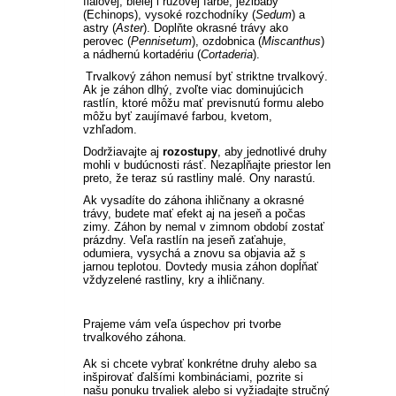
fialovej, bielej i ružovej farbe, ježibaby
(Echinops), vysoké rozchodníky (
Sedum
) a
astry (
Aster
). Doplňte okrasné trávy ako
perovec (
Pennisetum
), ozdobnica (
Miscanthus
)
a nádhernú kortadériu (
Cortaderia
).
Trvalkový záhon nemusí byť striktne trvalkový.
Ak je záhon dlhý, zvoľte viac dominujúcich
rastlín, ktoré môžu mať previsnutú formu alebo
môžu byť zaujímavé farbou, kvetom,
vzhľadom.
Dodržiavajte aj
rozostupy
, aby jednotlivé druhy
mohli v budúcnosti rásť. Nezapĺňajte priestor len
preto, že teraz sú rastliny malé. Ony narastú.
Ak vysadíte do záhona ihličnany a okrasné
trávy, budete mať efekt aj na jeseň a počas
zimy. Záhon by nemal v zimnom období zostať
prázdny. Veľa rastlín na jeseň zaťahuje,
odumiera, vysychá a znovu sa objavia až s
jarnou teplotou. Dovtedy musia záhon dopĺňať
vždyzelené rastliny, kry a ihličnany.
Prajeme vám veľa úspechov pri tvorbe
trvalkového záhona.
Ak si chcete vybrať konkrétne druhy alebo sa
inšpirovať ďalšími kombináciami, pozrite si
našu ponuku trvaliek alebo si vyžiadajte stručný