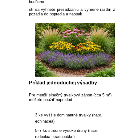
budúcno
sti sa vyhnete presádzaniu a výmene rastlín z
pozadia do popredia a naopak.
Príklad jednoduchej výsadby
Pre menší slnečný trvalkový záhon (cca 5 m²)
môžete použiť napríklad:
3 ks vyššie dominantné trvalky (napr.
echinacea)
5–7 ks stredne vysoké druhy (napr.
rudbekia, krásnoočko)