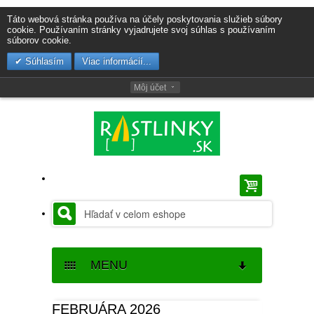
Táto webová stránka používa na účely poskytovania služieb súbory
cookie. Používaním stránky vyjadrujete svoj súhlas s používaním
súborov cookie.
Súhlasím
Viac informácií...
Môj účet
MENU
SEMENÁ
FEBRUÁRA 2026