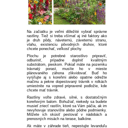
PLEKTRANT
SLAMIHA
ECHINACEA
VEJÁROVKA
SCAEVOLA
ZÁDUŠNÍK
LOBULÁRIA
DIASCIA
Na začiatku je veľmi dôležité vybrať správne
rastliny. Tiež si treba všímať aj iné faktory ako
je druh pôdy, náveternú, záveternú stranu,
NETÝKAVKA
HELICHRYSUM
vlahu, existenciu pôvodných druhov, ktoré
chcete ponechať, veľkosť plochy.
Plochu je potrebné starostlivo pripraviť,
OSTEOSPERMUM
odburiniť, prípadne doplniť kvalitným
substrátom, pieskom. Pokiaľ máte na pozemku
trávnatý porast, musíte ho v mieste
ISOTOMA
plánovaného záhona zlikvidovať. Buď ho
vyrýľujte aj s koreňmi alebo opatrne odrežte
mačinu a pekne dopestovaný trávnik v rolkách
umiestnite na vopred pripravené podložie, kde
SANVITÁLIA
chcete mať trávnik.
Rastliny voľte zdravé, silné, s dostatočným
MLIEČNIK
koreňovým balom. Bohužiaľ, niekedy sa budete
musieť zriecť rastlín, ktoré sa Vám páčia, ak im
nevyhovuje stanovište alebo pôdne podmienky.
Môžete ich skúsiť pestovať v nádobách a
MARGARÉTA - EURYOPS
prenosných misách na terase, balkóne.
Ak máte v záhrade tieň, nepestujte levanduľu