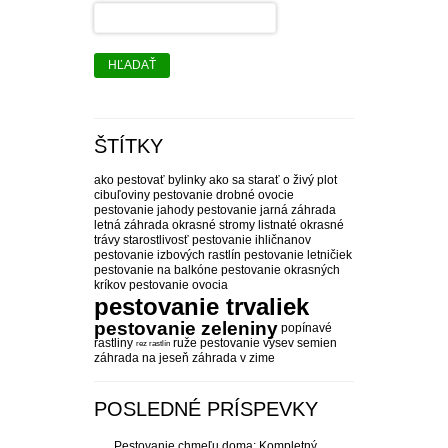
HĽADAŤ
ŠTÍTKY
ako pestovať bylinky
ako sa starať o živý plot
cibuľoviny pestovanie
drobné ovocie
pestovanie
jahody pestovanie
jarná záhrada
letná záhrada
okrasné stromy listnaté
okrasné
trávy starostlivosť
pestovanie ihličnanov
pestovanie izbových rastlín
pestovanie letničiek
pestovanie na balkóne
pestovanie okrasných
kríkov
pestovanie ovocia
pestovanie trvaliek
pestovanie zeleniny
popínavé
rastliny
ruže pestovanie
výsev semien
rez rastlín
záhrada na jeseň
záhrada v zime
POSLEDNÉ PRÍSPEVKY
Pestovanie chmeľu doma: Kompletný