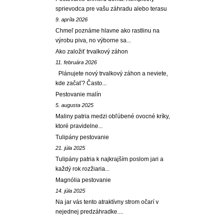
sprievodca pre vašu záhradu alebo terasu
9. apríla 2026
Chmeľ poznáme hlavne ako rastlinu na
výrobu piva, no výborne sa...
Ako založiť trvalkový záhon
11. februára 2026
Plánujete nový trvalkový záhon a neviete,
kde začať? Často...
Pestovanie malín
5. augusta 2025
Maliny patria medzi obľúbené ovocné kríky,
ktoré pravidelne...
Tulipány pestovanie
21. júla 2025
Tulipány patria k najkrajším poslom jari a
každý rok rozžiaria...
Magnólia pestovanie
14. júla 2025
Na jar vás tento atraktívny strom očarí v
nejednej predzáhradke....