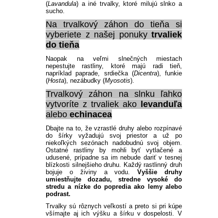
(
Lavandula
) a iné trvalky, ktoré milujú slnko a
sucho.
Na trvalkový záhon do tieňa si
vyberiete z našej ponuky
trvaliek
do tieňa
Naopak na veľmi slnečných miestach
nepestujte rastliny, ktoré majú radi tieň,
napríklad paprade, srdiečka (
Dicentra
), funkie
(
Hosta
), nezábudky (
Myosotis
).
Trvalkový záhon na slnku ľahko
vytvoríte z trvaliek ako
levanduľa
alebo
echinacea
Dbajte na to, že vzrastlé druhy alebo rozpínavé
do šírky vyžadujú svoj priestor a už po
niekoľkých sezónach nadobudnú svoj objem.
Ostatné rastliny by mohli byť vytlačené a
udusené, prípadne sa im nebude dariť v tesnej
blízkosti silnejšieho druhu. Každý rastlinný druh
bojuje o živiny a vodu.
Vyššie druhy
umiestňujte dozadu, stredne vysoké do
stredu a nízke do popredia ako lemy alebo
podrast.
Trvalky sú rôznych veľkostí a preto si pri kúpe
všímajte aj ich výšku a šírku v dospelosti. V