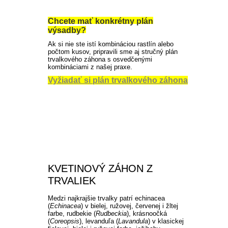
Chcete mať konkrétny plán
výsadby?
Ak si nie ste istí kombináciou rastlín alebo
počtom kusov, pripravili sme aj stručný plán
trvalkového záhona s osvedčenými
kombináciami z našej praxe.
Vyžiadať si plán trvalkového záhona
KVETINOVÝ ZÁHON Z
TRVALIEK
Medzi najkrajšie trvalky patrí echinacea
(
Echinacea
) v bielej, ružovej, červenej i žltej
farbe, rudbekie (
Rudbeckia
), krásnoočká
(
Coreopsis
), levanduľa (
Lavandula
) v klasickej