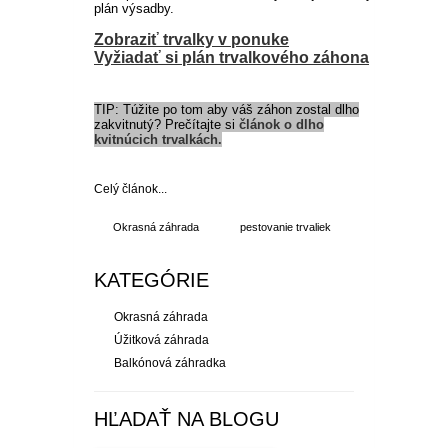
plán výsadby.
Zobraziť trvalky v ponuke
Vyžiadať si plán trvalkového záhona
TIP: Túžite po tom aby váš záhon zostal dlho
zakvitnutý? Prečítajte si
článok o dlho
kvitnúcich trvalkách
.
Celý článok...
Okrasná záhrada
pestovanie trvaliek
KATEGÓRIE
Okrasná záhrada
Úžitková záhrada
Balkónová záhradka
HĽADAŤ NA BLOGU