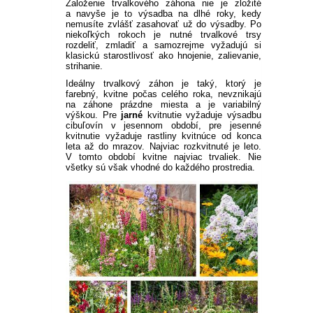
PLODOVÁ ZELENINA
BIO SEMENÁ
KVITNÚCE KRÍKY NA SLNKO
Založenie trvalkového záhona nie je zložité
a navyše je to výsadba na dlhé roky, kedy
VEĽKOKVETÉ
BALKÓNOVÉ KVETY NA
PRÍSLUŠENSTVO K
OKRASNÉ SMREKY
PLAMIENKY
ČAJOHYBRIDY
OKRASNÉ TRÁVY NÍZKE
TRVALKY
BIELE A LESNÉ JAHODY
REZISTENTNÉ JABLONE
SLIVKY A RINGLÓTY
ČERNICE
FIGOVNÍK
PRIESADY ZELENINY
nemusíte zvlášť zasahovať už do výsadby. Po
ZĽAVA 10 %
niekoľkých rokoch je nutné trvalkové trsy
KOREŇOVÁ ZELENINA
SUBSTRÁTY A ZEMINY
PRIAME SLNKO
BALKÓNOVÝM RASTLINÁM
KRÍKY KVITNÚCE V LETE
rozdeliť, zmladiť a samozrejme vyžadujú si
klasickú starostlivosť ako hnojenie, zalievanie,
OSTATNÉ
IHLIČNANY NA KMIENKU
KVITNÚCE POPÍNAVÉ
MNOHOKVETÉ RUŽE
KOSTRAVA
OKRASNÉ TRÁVY VYSOKÉ
VYSOKÉ TRVALKY
ŽIVÉ PLOTY
STĹPOVITÉ JABLONE
MARHULE
EGREŠE
HURMIKAKI
PRIESADY PARADAJOK
PRÍSLUŠENSTVO K
strihanie.
STRUKOVÁ ZELENINA
NEMESIA
BALKÓNOVÉ KVETY
KRÍKY KVITNÚCE V ZIME
RASTLINY
ÚŽITKOVEJ ZÁHRADE
Ideálny trvalkový záhon je taký, ktorý je
VHODNÉ DO TIEŇA /
TRPASLIČIE IHLIČNANY
STROMČEKOVÉ RUŽE
OSTRICA
KORTADÉRIA
NÍZKE TRVALKY
NEOPADAVÝ ŽIVÝ PLOT
HORTENZIE
BROSKYNE A NEKTARINKY
MALINY
KIWI
PRIESADY UHORIEK
farebný, kvitne počas celého roka, nevznikajú
POLOTIEŇA
na záhone prázdne miesta a je variabilný
HLÚBOVÁ ZELENINA
ČIERNOOKÁ ZUZANA
výškou. Pre
jarné
kvitnutie vyžaduje výsadbu
cibuľovín v jesennom období, pre jesenné
OKRASNÉ IHLIČNANY
NÍZKE OKRASNÉ TRÁVY
OZDOBNICA
TRVALKY DO TIEŇA
OPADAVÝ ŽIVÝ PLOT
HORTENZIE METLINATÉ
SOLITÉRY
ZAKRSLÉ OVOCNÉ STROMY
RÍBEZLE
MUCHOVNÍK
SADBOVÉ ZEMIAKY
KOLEUS
RASTLINY OKRASNÉ
kvitnutie vyžaduje rastliny kvitnúce od konca
CIBUĽOVÁ ZELENINA
VERBENA
OSTATNÉ
OSTATNÉ
leta až do mrazov. Najviac rozkvitnuté je leto.
LISTOM
V tomto období kvitne najviac trvaliek. Nie
PABAMBUS
ASTILBY
JARNÉ TRVALKY
HORTENZIE KALINOLISTÉ
PRÍSLUŠENSTVO K
RAKYTNÍK RAŠETLIAKOVÝ
SLADKÉ ZEMIAKY
všetky sú však vhodné do každého prostredia.
POVOJNÍK
SEMENÁ NA NAKLÍČENIE
KLINČEK
OKRASNEJ ZÁHRADE
OKRASNÁ ŽIHĽAVA
PEROVEC
HEUCHERY
LETNÉ TRVALKY
HORTENZIE
ZEMOLEZ KAMČATSKÝ
SADBOVÝ CESNAK
DIANTHUS
OSTATNÉ SEMIENKA
CHRYZANTÉMOVKA
STROMČEKOVITÉ
IPOMOEA
ZELENINY
VYSOKÉ OKRASNÉ TRÁVY
HOSTY
JESENNÉ TRVALKY
ORECHY A LIESKY
MEDVEDÍ CESNAK
BAKOPA
BIDENS - DVOJZUB
OSTATNÉ
MODRÉ HORTENZIE
DICHONDRA
SKALNIČKY
NETRADIČNÉ OSTATNÉ
ZELENINOVÉ PRIESADY
LOBELKY
LOTUS
OSTATNÉ
PLECTRANTHUS
LEVANDUĽA
LOTUS