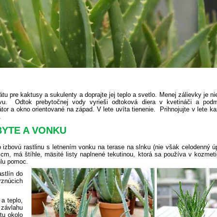
u pre kaktusy a sukulenty a doprajte jej teplo a svetlo. Menej zálievky je n
vu. Odtok prebytočnej vody vyrieši odtoková diera v kvetináči a podm
tor a okno orientované na západ. V lete uvíta tienenie. Prihnojujte v lete k
.
BYTE A VONKU
izbovú rastlinu s letnením vonku na terase na slnku (nie však celodenný ú
 cm, má štíhle, mäsité listy naplnené tekutinou, ktorá sa používa v kozme
hlu pomoc.
stlín do
znúcich
a teplo,
závlahu
tu okolo