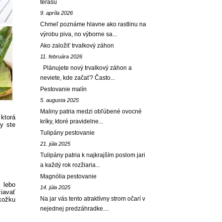
terasu
9. apríla 2026
Chmeľ poznáme hlavne ako rastlinu na
výrobu piva, no výborne sa...
Ako založiť trvalkový záhon
11. februára 2026
Plánujete nový trvalkový záhon a
neviete, kde začať? Často...
Pestovanie malín
5. augusta 2025
Maliny patria medzi obľúbené ovocné
 ktorá
kríky, ktoré pravidelne...
by ste
Tulipány pestovanie
21. júla 2025
Tulipány patria k najkrajším poslom jari
a každý rok rozžiaria...
Magnólia pestovanie
, lebo
14. júla 2025
žiavať
Na jar vás tento atraktívny strom očarí v
okožku
nejednej predzáhradke....