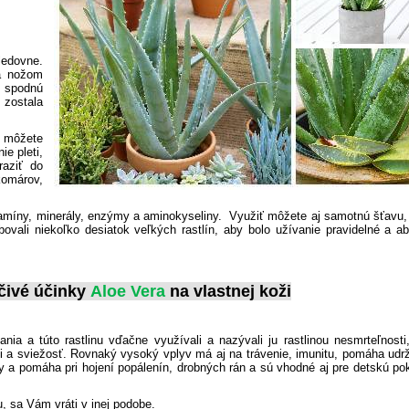
ledovne.
 a nožom
u spodnú
 zostala
l môžete
ie pleti,
raziť do
komárov,
itamíny, minerály, enzýmy a aminokyseliny. Využiť môžete aj samotnú šťavu,
ebovali niekoľko desiatok veľkých rastlín, aby bolo užívanie pravidelné a a
ečivé účinky
Aloe Vera
na vlastnej koži
nia a túto rastlinu vďačne využívali a nazývali ju rastlinou nesmrteľnosti
leti a sviežosť. Rovnaký vysoký vplyv má aj na trávenie, imunitu, pomáha udr
avy a pomáha pri hojení popálenín, drobných rán a sú vhodné aj pre detskú p
u, sa Vám vráti v inej podobe.