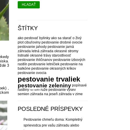
HĽADAŤ
ŠTÍTKY
ako pestovať bylinky
ako sa starať o živý
plot
cibuľoviny pestovanie
drobné ovocie
pestovanie
jahody pestovanie
jarná
záhrada
letná záhrada
okrasné stromy
listnaté
okrasné trávy starostlivosť
iekedy
pestovanie ihličnanov
pestovanie izbových
iska.
rastlín
pestovanie letničiek
pestovanie na
aždé 3
balkóne
pestovanie okrasných kríkov
pestovanie ovocia
pestovanie trvaliek
pestovanie zeleniny
popínavé
pek) ,
rastliny
ruže pestovanie
výsev
rez rastlín
tickom
semien
záhrada na jeseň
záhrada v zime
POSLEDNÉ PRÍSPEVKY
Pestovanie chmeľu doma: Kompletný
sprievodca pre vašu záhradu alebo