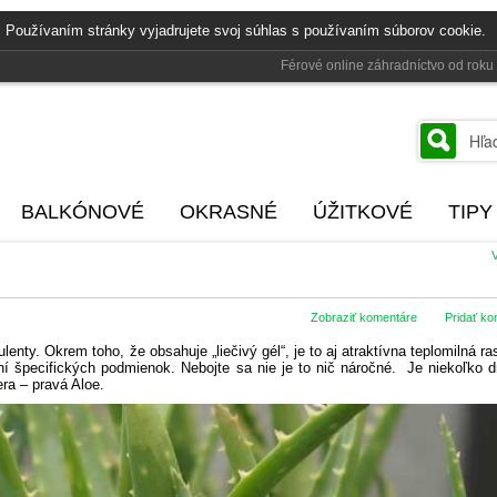
 Používaním stránky vyjadrujete svoj súhlas s používaním súborov cookie.
Férové online záhradníctvo od rok
BALKÓNOVÉ
OKRASNÉ
ÚŽITKOVÉ
TIPY
V
Zobraziť komentáre
Pridať ko
nty. Okrem toho, že obsahuje „liečivý gél“, je to aj atraktívna teplomilná ras
ní špecifických podmienok. Nebojte sa nie je to nič náročné. Je niekoľko 
era – pravá Aloe.