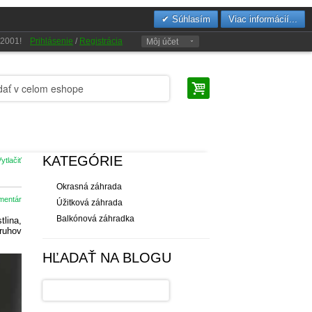
Súhlasím
Viac informácií...
u 2001!
Prihlásenie
/
Registrácia
Môj účet
KATEGÓRIE
ytlačiť
Okrasná záhrada
mentár
Úžitková záhrada
Balkónová záhradka
tlina,
druhov
HĽADAŤ NA BLOGU