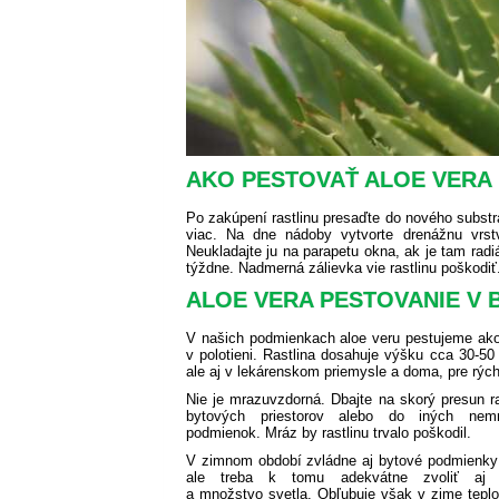
AKO PESTOVAŤ ALOE VERA
Po zakúpení rastlinu presaďte do nového substrát
viac. Na dne nádoby vytvorte drenážnu vrst
Neukladajte ju na parapetu okna, ak je tam radiá
týždne. Nadmerná zálievka vie rastlinu poškodiť
ALOE VERA PESTOVANIE V 
V našich podmienkach aloe veru pestujeme ako 
v polotieni. Rastlina dosahuje výšku cca 30-50
ale aj v lekárenskom priemysle a doma, pre rýc
Nie je mrazuvzdorná. Dbajte na skorý presun ra
bytových priestorov alebo do iných nemr
podmienok. Mráz by rastlinu trvalo poškodil.
V zimnom období zvládne aj bytové podmienky 
ale treba k tomu adekvátne zvoliť aj 
a množstvo svetla. Obľubuje však v zime teplo