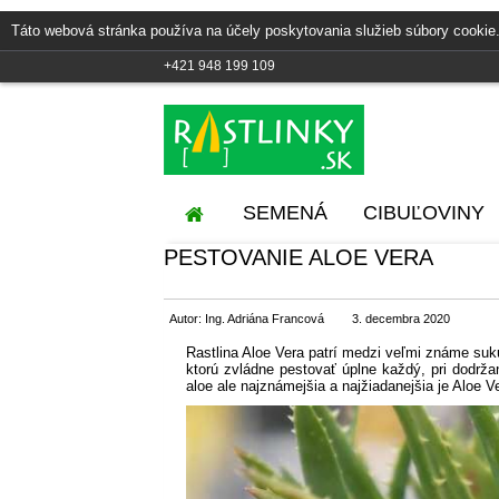
Táto webová stránka používa na účely poskytovania služieb súbory cookie.
+421 948 199 109
SEMENÁ
CIBUĽOVINY
PESTOVANIE ALOE VERA
Autor: Ing. Adriána Francová
3. decembra 2020
Rastlina Aloe Vera patrí medzi veľmi známe sukule
ktorú zvládne pestovať úplne každý, pri dodrža
aloe ale najznámejšia a najžiadanejšia je Aloe V