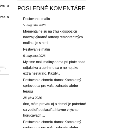
ráve o
POSLEDNÉ KOMENTÁRE
ente a
Pestovanie malín
5. augusta 2026
Momentálne sú na trhu k dispozícii
naozaj výborné odrody remontantných
malín a je s nimi...
Pestovanie malín
5. augusta 2026
My sme mali maliny doma pri plote snad
odjakziva a uprimne sa o ne nejako
e
extra nestaralo. Kazdy...
Pestovanie chmeľu doma: Kompletný
sprievodca pre vašu záhradu alebo
terasu
28. júna 2026
áno, máte pravdu aj o chmeľ je potrebné
sa vedieť postarať a hlavne v týchto
horúčavách....
Pestovanie chmeľu doma: Kompletný
sprievodca pre vašu záhradu alebo