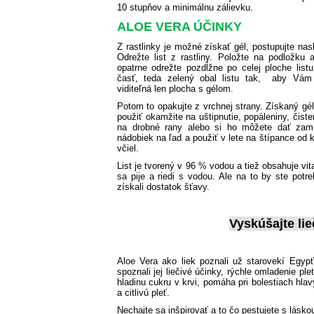
10 stupňov a minimálnu zálievku.
ALOE VERA ÚČINKY
Z rastlinky je možné získať gél, postupujte nas
Odrežte list z rastliny. Položte na podložku
opatrne odrežte pozdĺžne po celej ploche list
časť, teda zelený obal listu tak, aby Vám
viditeľná len plocha s gélom.
Potom to opakujte z vrchnej strany. Získaný gé
použiť okamžite na uštipnutie, popáleniny, čisten
na drobné rany alebo si ho môžete dať zam
nádobiek na ľad a použiť v lete na štípance od 
včiel.
List je tvorený v 96 % vodou a tiež obsahuje v
sa pije a riedi s vodou. Ale na to by ste potr
získali dostatok šťavy.
Vyskúšajte li
Aloe Vera ako liek poznali už starovekí Egypťa
spoznali jej liečivé účinky, rýchle omladenie p
hladinu cukru v krvi, pomáha pri bolestiach hl
a citlivú pleť.
Nechajte sa inšpirovať a to čo pestujete s lásko