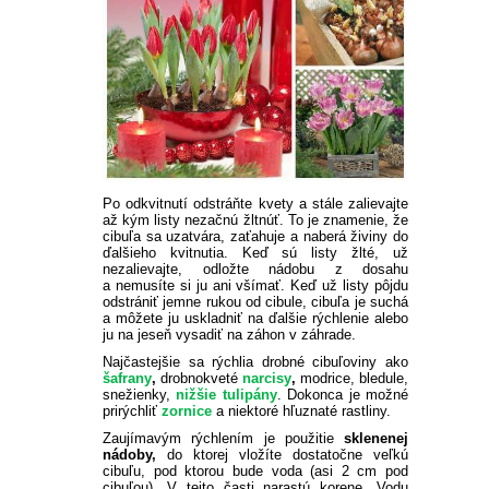
PLEKTRANT
SLAMIHA
ECHINACEA
VEJÁROVKA
SCAEVOLA
ZÁDUŠNÍK
LOBULÁRIA
DIASCIA
NETÝKAVKA
HELICHRYSUM
Po odkvitnutí odstráňte kvety a stále zalievajte
až kým listy nezačnú žltnúť. To je znamenie, že
OSTEOSPERMUM
cibuľa sa uzatvára, zaťahuje a naberá živiny do
ďalšieho kvitnutia. Keď sú listy žlté, už
nezalievajte, odložte nádobu z dosahu
ISOTOMA
a nemusíte si ju ani všímať. Keď už listy pôjdu
odstrániť jemne rukou od cibule, cibuľa je suchá
a môžete ju uskladniť na ďalšie rýchlenie alebo
SANVITÁLIA
ju na jeseň vysadiť na záhon v záhrade.
Najčastejšie sa rýchlia drobné cibuľoviny ako
šafrany
,
drobnokveté
narcisy
,
modrice, bledule,
MLIEČNIK
snežienky,
nižšie tulipány
. Dokonca je možné
prirýchliť
zornice
a niektoré hľuznaté rastliny.
Zaujímavým rýchlením je použitie
sklenenej
MARGARÉTA - EURYOPS
nádoby,
do ktorej vložíte dostatočne veľkú
cibuľu, pod ktorou bude voda (asi 2 cm pod
cibuľou). V tejto časti narastú korene. Vodu