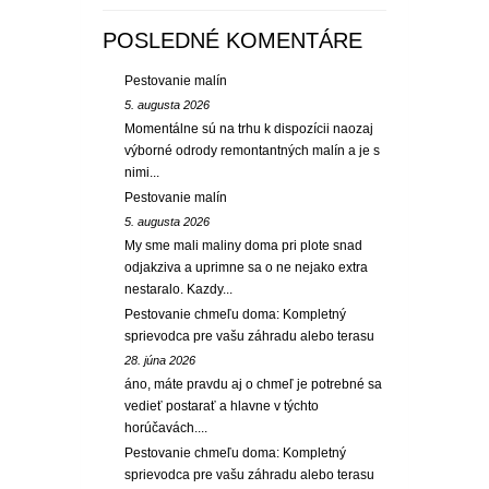
POSLEDNÉ KOMENTÁRE
Pestovanie malín
5. augusta 2026
Momentálne sú na trhu k dispozícii naozaj
výborné odrody remontantných malín a je s
nimi...
Pestovanie malín
5. augusta 2026
My sme mali maliny doma pri plote snad
odjakziva a uprimne sa o ne nejako extra
nestaralo. Kazdy...
Pestovanie chmeľu doma: Kompletný
sprievodca pre vašu záhradu alebo terasu
28. júna 2026
áno, máte pravdu aj o chmeľ je potrebné sa
vedieť postarať a hlavne v týchto
horúčavách....
Pestovanie chmeľu doma: Kompletný
sprievodca pre vašu záhradu alebo terasu