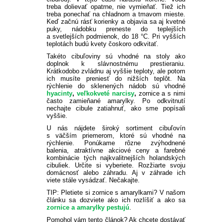
treba dolievať opatrne, nie vymieňať. Tiež ich
treba ponechať na chladnom a tmavom mieste.
Keď začnú rásť korienky a objavia sa aj kvetné
puky, nádobku preneste do teplejších
a svetlejších podmienok, do 18 °C. Pri vyšších
teplotách budú kvety čoskoro odkvitať.
Takéto cibuľoviny sú vhodné na stoly ako
doplnok k slávnostnému prestieraniu.
Krátkodobo zvládnu aj vyššie teploty, ale potom
ich musíte preniesť do nižších teplôt. Na
rýchlenie do sklenených nádob sú vhodné
hyacinty
,
veľkokveté narcisy
,
zornice a s nimi
často zamieňané amarylky. Po odkvitnutí
nechajte cibule zatiahnuť, ako sme popísali
vyššie.
U nás nájdete široký sortiment cibuľovín
s väčším priemerom, ktoré sú vhodné na
rýchlenie. Ponúkame rôzne zvýhodnené
balenia, atraktívne akciové ceny a farebné
kombinácie tých najkvalitnejších holandských
cibuliek. Určite si vyberiete. Rozžiarte svoju
domácnosť alebo záhradu. Aj v záhrade ich
viete stále vysádzať. Nečakajte.
TIP: Pletiete si zornice s amarylkami? V našom
článku sa dozviete ako ich rozlíšiť a ako sa
zornice a amarylky pestujú
.
Pomohol vám tento článok? Ak chcete dostávať