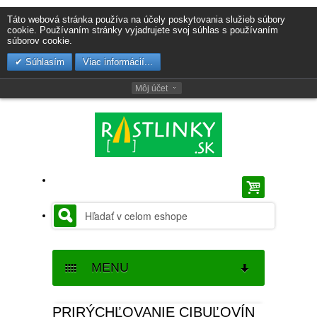
Táto webová stránka používa na účely poskytovania služieb súbory
cookie. Používaním stránky vyjadrujete svoj súhlas s používaním
súborov cookie.
Súhlasím
Viac informácií...
Môj účet
MENU
SEMENÁ
PRIRÝCHĽOVANIE CIBUĽOVÍN