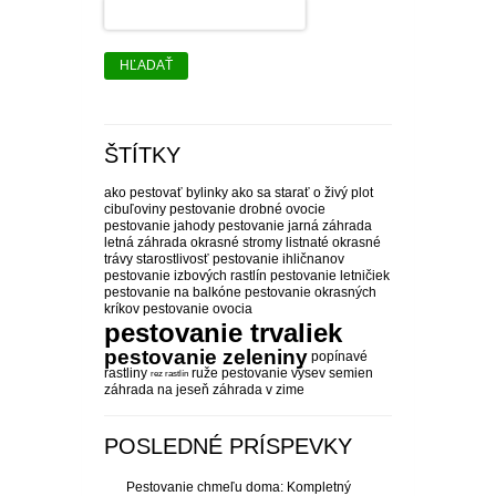
HĽADAŤ
ŠTÍTKY
ako pestovať bylinky
ako sa starať o živý plot
cibuľoviny pestovanie
drobné ovocie
pestovanie
jahody pestovanie
jarná záhrada
letná záhrada
okrasné stromy listnaté
okrasné
trávy starostlivosť
pestovanie ihličnanov
pestovanie izbových rastlín
pestovanie letničiek
pestovanie na balkóne
pestovanie okrasných
kríkov
pestovanie ovocia
pestovanie trvaliek
pestovanie zeleniny
popínavé
rastliny
ruže pestovanie
výsev semien
rez rastlín
záhrada na jeseň
záhrada v zime
POSLEDNÉ PRÍSPEVKY
Pestovanie chmeľu doma: Kompletný