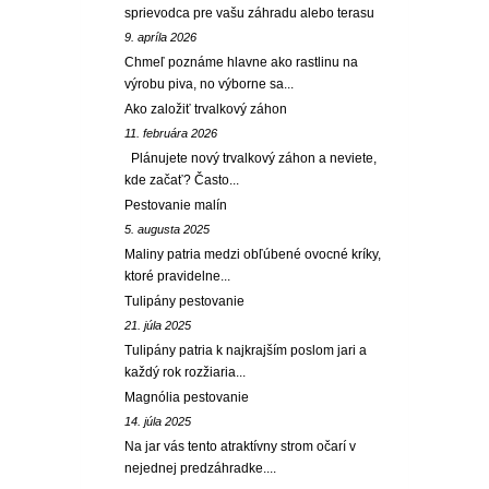
sprievodca pre vašu záhradu alebo terasu
9. apríla 2026
Chmeľ poznáme hlavne ako rastlinu na
výrobu piva, no výborne sa...
Ako založiť trvalkový záhon
11. februára 2026
Plánujete nový trvalkový záhon a neviete,
kde začať? Často...
Pestovanie malín
5. augusta 2025
Maliny patria medzi obľúbené ovocné kríky,
ktoré pravidelne...
Tulipány pestovanie
21. júla 2025
Tulipány patria k najkrajším poslom jari a
každý rok rozžiaria...
Magnólia pestovanie
14. júla 2025
Na jar vás tento atraktívny strom očarí v
nejednej predzáhradke....