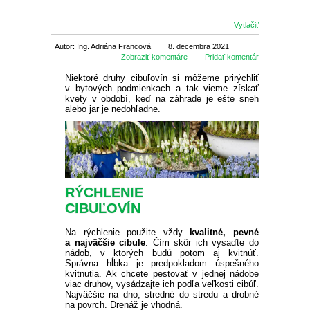
SEMENÁ BYLINIEK
CIBUĽOVINY
Vytlačiť
Autor: Ing. Adriána Francová
8. decembra 2021
SEMENÁ BALKÓNOVÝCH
JARNÉ CIBUĽOVINY
BALKÓNOVÉ
Zobraziť komentáre
Pridať komentár
KVETOV
Niektoré druhy cibuľovín si môžeme prirýchliť
v bytových podmienkach a tak vieme získať
NARCISY
LETNÉ CIBUĽOVINY
MUŠKÁTY
OKRASNÉ
kvety v období, keď na záhrade je ešte sneh
DVOJROČKY
alebo jar je nedohľadne.
SKALKOVÉ
TULIPÁNY
ĽALIE
ROZMANITÉ CIBUĽOVINY
ANGLICKÉ MUŠKÁTY
PETÚNIE
IHLIČNANY
ÚŽITKOVÉ
SEMENÁ LETNIČIEK
VYŠŠIE
SKALKOVÉ
ŠAFRANY
NÍZKE ĽALIE
KORNÚTOVKY
KOSATCE
MUŠKÁTY PREVISLÉ
DROBNOKVETÉ PETÚNIE
FUCHSIE
TUJE
LISTNATÉ STROMY
JAHODY
TIPY
SEMENÁ STROMOV
RÝCHLENIE
PLNOKVETÉ
JEDNODUCHÉ KLASICKÉ
BOTANICKÉ
HYACINTY
VYSOKÉ ĽALIE
GLADIOLY
ZORNICE
MUŠKÁTY VZPRIAMENÉ
VEĽKOKVETÉ PETÚNIE
OVOCIE A ZELENINA
CYPRUŠTEKY
OKRASNÉ JAVORY
OKRASNÉ KRÍKY
SKORÉ JAHODY
OVOCNÉ DREVINY
AKCIE
CIBUĽOVÍN
SEMENÁ TRVALIEK
OSTATNÉ
OSTATNÉ
KVITNÚCE NA JESEŇ
OKRASNÉ CESNAKY
BEGÓNIE
GEORGÍNY
PELARGÓNIE NETRADIČNÉ
BYLINKY NA BALKÓN
BORIEVKY
KVITNÚCE STROMY
OKRASNÉ KRÍKY
POPÍNAVÉ RASTLINY
POLOSKORÉ JAHODY
JABLONE
DROBNÉ OVOCIE
ZĽAVA 50 %
Na rýchlenie použite vždy
kvalitné, pevné
SEMENÁ ZELENINY
a najväčšie cibule
. Čím skôr ich vysaďte do
VŽDYZELENÉ
nádob, v ktorých budú potom aj kvitnúť.
VEĽKOKVETÉ
PREVISLÉ
OSTATNÉ
ČREPNÍKOVÉ RASTLINY
Správna hĺbka je predpokladom úspešného
OKRASNÉ BOROVICE
STĹPOVITÉ OKRASNÉ
BREČTANY
RUŽE
NESKORÉ JAHODY
LETNÉ JABLONE
HRUŠKY
BRUSNICE
NETRADIČNÉ OVOCIE
ZĽAVA 70 %
kvitnutia. Ak chcete pestovať v jednej nádobe
LISTOVÁ ZELENINA
SEMENÁ LÚČNYCH KVETOV
STROMY
OKRASNÉ KRÍKY DO TIEŇA
viac druhov, vysádzajte ich podľa veľkosti cibúľ.
Najväčšie na dno, stredné do stredu a drobné
STRAPKATÉ
ČREPNÍKOVÉ KVETY
OKRASNÉ JEDLE
VISTÉRIA
POPÍNAVÉ RUŽE
OKRASNÉ TRÁVY
STÁLEPLODIACE JAHODY
ZIMNÉ JABLONE
ČEREŠŇE A VIŠNE
ČUČORIEDKY
ARÓNIA
VINIČ
ZĽAVA 30 %
na povrch. Drenáž je vhodná.