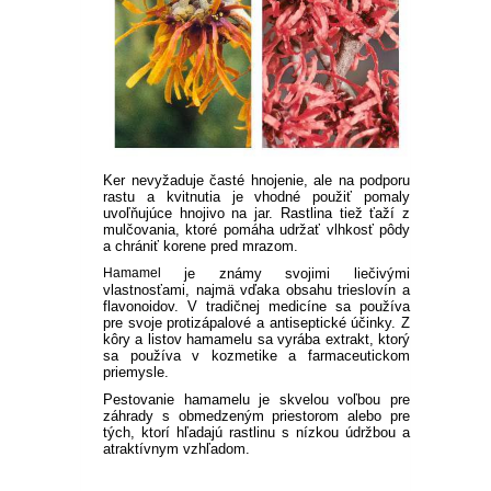
DIASCIA
NETÝKAVKA
HELICHRYSUM
OSTEOSPERMUM
ISOTOMA
Ker nevyžaduje časté hnojenie, ale na podporu
rastu a kvitnutia je vhodné použiť pomaly
uvoľňujúce hnojivo na jar. Rastlina tiež ťaží z
SANVITÁLIA
mulčovania, ktoré pomáha udržať vlhkosť pôdy
a chrániť korene pred mrazom.
Hamamel
je známy svojimi liečivými
MLIEČNIK
vlastnosťami, najmä vďaka obsahu trieslovín a
flavonoidov. V tradičnej medicíne sa používa
pre svoje protizápalové a antiseptické účinky. Z
MARGARÉTA - EURYOPS
kôry a listov hamamelu sa vyrába extrakt, ktorý
sa používa v kozmetike a farmaceutickom
priemysle.
Pestovanie hamamelu je skvelou voľbou pre
záhrady s obmedzeným priestorom alebo pre
tých, ktorí hľadajú rastlinu s nízkou údržbou a
atraktívnym vzhľadom.