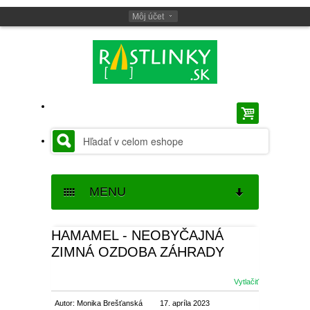
Môj účet
MENU
SEMENÁ
HAMAMEL - NEOBYČAJNÁ
ZIMNÁ OZDOBA ZÁHRADY
SEMENÁ BYLINIEK
CIBUĽOVINY
Vytlačiť
SEMENÁ BALKÓNOVÝCH
JARNÉ CIBUĽOVINY
BALKÓNOVÉ
Autor: Monika Brešťanská
17. apríla 2023