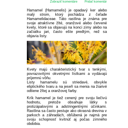
KVETOV
Zobraziť komentáre
Pridať komentár
NARCISY
LETNÉ CIBUĽOVINY
MUŠKÁTY
OKRASNÉ
Hamamel (Hamamelis) je opadavý ker alebo
DVOJROČKY
malý strom, ktorý pochádza z čeľade
Hamamelidaceae. Táto rastlina je známa pre
SKALKOVÉ
TULIPÁNY
ĽALIE
ROZMANITÉ CIBUĽOVINY
ANGLICKÉ MUŠKÁTY
PETÚNIE
svoje atraktívne žlté, oranžové alebo červené
IHLIČNANY
ÚŽITKOVÉ
kvety, ktoré sa objavujú na konci zimy alebo na
SEMENÁ LETNIČIEK
začiatku jari, často ešte predtým, než sa
objavia listy.
VYŠŠIE
SKALKOVÉ
ŠAFRANY
NÍZKE ĽALIE
KORNÚTOVKY
KOSATCE
MUŠKÁTY PREVISLÉ
DROBNOKVETÉ PETÚNIE
FUCHSIE
TUJE
LISTNATÉ STROMY
JAHODY
TIPY
SEMENÁ STROMOV
PLNOKVETÉ
JEDNODUCHÉ KLASICKÉ
BOTANICKÉ
HYACINTY
VYSOKÉ ĽALIE
GLADIOLY
ZORNICE
MUŠKÁTY VZPRIAMENÉ
VEĽKOKVETÉ PETÚNIE
OVOCIE A ZELENINA
CYPRUŠTEKY
OKRASNÉ JAVORY
OKRASNÉ KRÍKY
SKORÉ JAHODY
OVOCNÉ DREVINY
AKCIE
SEMENÁ TRVALIEK
OSTATNÉ
OSTATNÉ
KVITNÚCE NA JESEŇ
OKRASNÉ CESNAKY
BEGÓNIE
GEORGÍNY
PELARGÓNIE NETRADIČNÉ
BYLINKY NA BALKÓN
BORIEVKY
KVITNÚCE STROMY
OKRASNÉ KRÍKY
POPÍNAVÉ RASTLINY
POLOSKORÉ JAHODY
JABLONE
DROBNÉ OVOCIE
ZĽAVA 50 %
Kvety majú charakteristický tvar s tenkými,
SEMENÁ ZELENINY
VŽDYZELENÉ
povrazovitými okvetnými lístkami a vydávajú
príjemnú vôňu.
VEĽKOKVETÉ
PREVISLÉ
OSTATNÉ
ČREPNÍKOVÉ RASTLINY
OKRASNÉ BOROVICE
STĹPOVITÉ OKRASNÉ
BREČTANY
RUŽE
NESKORÉ JAHODY
LETNÉ JABLONE
HRUŠKY
BRUSNICE
NETRADIČNÉ OVOCIE
ZĽAVA 70 %
Listy hamamelu sú striedavé, obvykle
LISTOVÁ ZELENINA
SEMENÁ LÚČNYCH KVETOV
STROMY
OKRASNÉ KRÍKY DO TIEŇA
eliptického tvaru a na jeseň sa menia na žiarivé
odtiene žltej a oranžovej farby.
STRAPKATÉ
ČREPNÍKOVÉ KVETY
OKRASNÉ JEDLE
VISTÉRIA
POPÍNAVÉ RUŽE
OKRASNÉ TRÁVY
STÁLEPLODIACE JAHODY
ZIMNÉ JABLONE
ČEREŠŇE A VIŠNE
ČUČORIEDKY
ARÓNIA
VINIČ
ZĽAVA 30 %
Krík hamamel je tiež cenený pre svoju liečivú
PLODOVÁ ZELENINA
BIO SEMENÁ
KVITNÚCE KRÍKY NA SLNKO
hodnotu, pretože obsahuje látky s
protizápalovými a adstringentnými účinkami.
VEĽKOKVETÉ
BALKÓNOVÉ KVETY NA
PRÍSLUŠENSTVO K
OKRASNÉ SMREKY
PLAMIENKY
ČAJOHYBRIDY
OKRASNÉ TRÁVY NÍZKE
TRVALKY
BIELE A LESNÉ JAHODY
REZISTENTNÉ JABLONE
SLIVKY A RINGLÓTY
ČERNICE
FIGOVNÍK
PRIESADY ZELENINY
ZĽAVA 10 %
Rastlina sa často pestuje ako okrasná drevina v
KOREŇOVÁ ZELENINA
SUBSTRÁTY A ZEMINY
PRIAME SLNKO
BALKÓNOVÝM RASTLINÁM
KRÍKY KVITNÚCE V LETE
parkoch a záhradách, obľúbená je najmä pre
svoju schopnosť kvitnúť aj počas zimného
OSTATNÉ
IHLIČNANY NA KMIENKU
KVITNÚCE POPÍNAVÉ
MNOHOKVETÉ RUŽE
KOSTRAVA
OKRASNÉ TRÁVY VYSOKÉ
VYSOKÉ TRVALKY
ŽIVÉ PLOTY
STĹPOVITÉ JABLONE
MARHULE
EGREŠE
HURMIKAKI
PRIESADY PARADAJOK
PRÍSLUŠENSTVO K
obdobia.