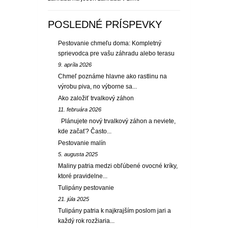
POSLEDNÉ PRÍSPEVKY
Pestovanie chmeľu doma: Kompletný
sprievodca pre vašu záhradu alebo terasu
9. apríla 2026
Chmeľ poznáme hlavne ako rastlinu na
výrobu piva, no výborne sa...
Ako založiť trvalkový záhon
11. februára 2026
Plánujete nový trvalkový záhon a neviete,
kde začať? Často...
Pestovanie malín
5. augusta 2025
Maliny patria medzi obľúbené ovocné kríky,
ktoré pravidelne...
Tulipány pestovanie
21. júla 2025
Tulipány patria k najkrajším poslom jari a
každý rok rozžiaria...