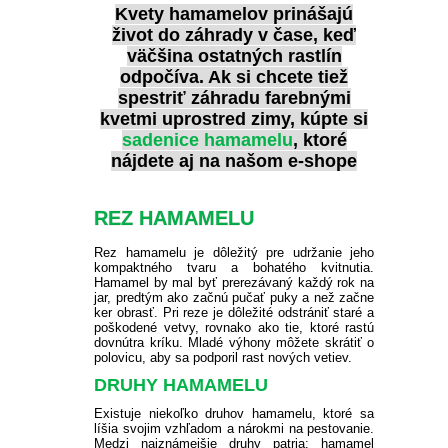
Kvety hamamelov prinášajú
život do záhrady v čase, keď
väčšina ostatných rastlín
odpočíva. Ak si chcete tiež
spestriť záhradu farebnými
kvetmi uprostred zimy, kúpte si
sadenice hamamelu
, ktoré
nájdete aj na našom e-shope
REZ HAMAMELU
Rez hamamelu je dôležitý pre udržanie jeho
kompaktného tvaru a bohatého kvitnutia.
Hamamel by mal byť prerezávaný každý rok na
jar, predtým ako začnú pučať puky a než začne
ker obrasť. Pri reze je dôležité odstrániť staré a
poškodené vetvy, rovnako ako tie, ktoré rastú
dovnútra kríku. Mladé výhony môžete skrátiť o
polovicu, aby sa podporil rast nových vetiev.
DRUHY HAMAMELU
Existuje niekoľko druhov hamamelu, ktoré sa
líšia svojim vzhľadom a nárokmi na pestovanie.
Medzi najznámejšie druhy patria:
hamamel