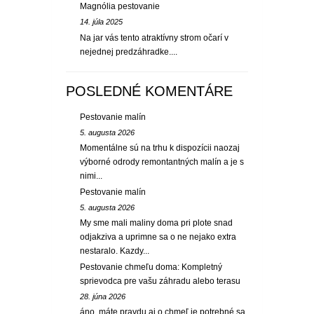
Magnólia pestovanie
14. júla 2025
Na jar vás tento atraktívny strom očarí v
nejednej predzáhradke....
POSLEDNÉ KOMENTÁRE
Pestovanie malín
5. augusta 2026
Momentálne sú na trhu k dispozícii naozaj
výborné odrody remontantných malín a je s
nimi...
Pestovanie malín
5. augusta 2026
My sme mali maliny doma pri plote snad
odjakziva a uprimne sa o ne nejako extra
nestaralo. Kazdy...
Pestovanie chmeľu doma: Kompletný
sprievodca pre vašu záhradu alebo terasu
28. júna 2026
áno, máte pravdu aj o chmeľ je potrebné sa