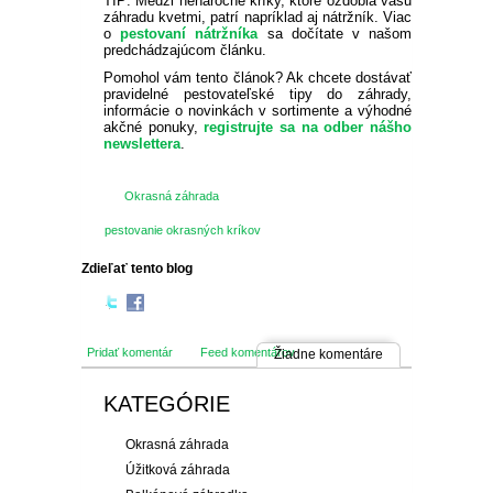
TIP: Medzi nenáročné kríky, ktoré ozdobia vašu
záhradu kvetmi, patrí napríklad aj nátržník. Viac
o
pestovaní nátržníka
sa dočítate v našom
predchádzajúcom článku.
Pomohol vám tento článok? Ak chcete dostávať
pravidelné pestovateľské tipy do záhrady,
informácie o novinkách v sortimente a výhodné
akčné ponuky,
registrujte sa na odber nášho
newslettera
.
Okrasná záhrada
pestovanie okrasných kríkov
Zdieľať tento blog
Pridať komentár
Feed komentárov
Žiadne komentáre
KATEGÓRIE
Okrasná záhrada
Úžitková záhrada