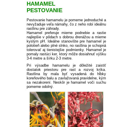
STRUKOVÁ ZELENINA
NEMESIA
BALKÓNOVÉ KVETY
KRÍKY KVITNÚCE V ZIME
RASTLINY
ÚŽITKOVEJ ZÁHRADE
HAMAMEL
VHODNÉ DO TIEŇA /
TRPASLIČIE IHLIČNANY
STROMČEKOVÉ RUŽE
OSTRICA
KORTADÉRIA
NÍZKE TRVALKY
NEOPADAVÝ ŽIVÝ PLOT
HORTENZIE
PESTOVANIE
BROSKYNE A NEKTARINKY
MALINY
KIWI
PRIESADY UHORIEK
POLOTIEŇA
HLÚBOVÁ ZELENINA
ČIERNOOKÁ ZUZANA
Pestovanie hamamelu je pomerne jednoduché a
OKRASNÉ IHLIČNANY
NÍZKE OKRASNÉ TRÁVY
OZDOBNICA
TRVALKY DO TIEŇA
OPADAVÝ ŽIVÝ PLOT
HORTENZIE METLINATÉ
SOLITÉRY
ZAKRSLÉ OVOCNÉ STROMY
RÍBEZLE
MUCHOVNÍK
SADBOVÉ ZEMIAKY
nevyžaduje veľa námahy, čo z neho robí ideálnu
KOLEUS
RASTLINY OKRASNÉ
CIBUĽOVÁ ZELENINA
rastlinu pre záhrady.
VERBENA
OSTATNÉ
OSTATNÉ
LISTOM
Hamamel preferuje mierne podnebie a rastie
najlepšie v pôdach s dobrou drenážou a mierne
PABAMBUS
ASTILBY
JARNÉ TRVALKY
HORTENZIE KALINOLISTÉ
PRÍSLUŠENSTVO K
RAKYTNÍK RAŠETLIAKOVÝ
SLADKÉ ZEMIAKY
POVOJNÍK
kyslým pH. Ideálne stanovište pre hamamel je
SEMENÁ NA NAKLÍČENIE
KLINČEK
OKRASNEJ ZÁHRADE
polotieň alebo plné slnko, no rastlina je schopná
OKRASNÁ ŽIHĽAVA
tolerovať aj tienistejšie podmienky. Hamamel je
PEROVEC
HEUCHERY
LETNÉ TRVALKY
HORTENZIE
ZEMOLEZ KAMČATSKÝ
SADBOVÝ CESNAK
pomaly rastúci ker, ktorý môže dosiahnuť výšku
DIANTHUS
OSTATNÉ SEMIENKA
CHRYZANTÉMOVKA
STROMČEKOVITÉ
3-4 metre a šírku 2-3 metre.
IPOMOEA
ZELENINY
Pri výsadbe hamamelu je dôležité zaistiť
VYSOKÉ OKRASNÉ TRÁVY
HOSTY
JESENNÉ TRVALKY
ORECHY A LIESKY
MEDVEDÍ CESNAK
BAKOPA
dostatok priestoru pre rast a rozvoj kríka.
BIDENS - DVOJZUB
OSTATNÉ
MODRÉ HORTENZIE
Rastlina by mala byť vysadená do hĺbky
DICHONDRA
koreňového balu a zavlažovaná pravidelne, kým
SKALNIČKY
NETRADIČNÉ OSTATNÉ
ZELENINOVÉ PRIESADY
sa nezakorení. Neskôr je hamamel voči suchu
LOBELKY
LOTUS
OSTATNÉ
pomerne odolný.
PLECTRANTHUS
LEVANDUĽA
LOTUS
PLEKTRANT
SLAMIHA
ECHINACEA
VEJÁROVKA
SCAEVOLA
ZÁDUŠNÍK
LOBULÁRIA