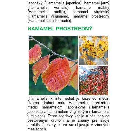
japonský (Hamamelis japonica),
hamamel jarný
(Hamamelis vernalis),
hamamel mäkký
(Hamamelis mollis),
hamamel virginský
(Hamamelis virginiana),
hamamel prostredný
(Hamamelis × intermedia)
HAMAMEL PROSTREDNÝ
(Hamamelis × intermedia) je kríženec medzi
dvoma druhmi rodu Hamamelis, konkrétne
medzi hamamelom japonským (Hamamelis
japonica) a hamamelom virginským (Hamamelis
virginiana). Tento opadavý ker je u nás najviac
pestovaným druhom a je známy pre svoje
atraktívne kvety, ktoré sa objavujú v zimných
mesiacoch.