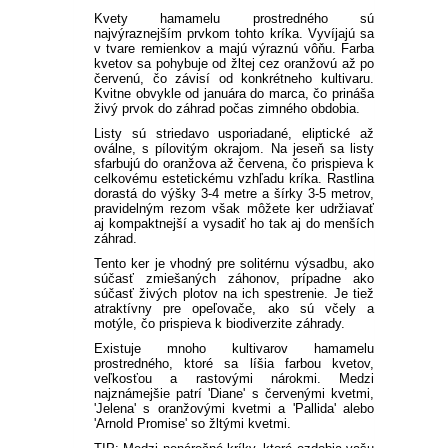
Kvety hamamelu prostredného sú
najvýraznejším prvkom tohto kríka. Vyvíjajú sa
v tvare remienkov a majú výraznú vôňu. Farba
kvetov sa pohybuje od žltej cez oranžovú až po
červenú, čo závisí od konkrétneho kultivaru.
Kvitne obvykle od januára do marca, čo prináša
živý prvok do záhrad počas zimného obdobia.
Listy sú striedavo usporiadané, eliptické až
oválne, s pílovitým okrajom. Na jeseň sa listy
sfarbujú do oranžova až červena, čo prispieva k
celkovému estetickému vzhľadu kríka. Rastlina
dorastá do výšky 3-4 metre a šírky 3-5 metrov,
pravidelným rezom však môžete ker udržiavať
aj kompaktnejší a vysadiť ho tak aj do menších
záhrad.
Tento ker je vhodný pre solitérnu výsadbu, ako
súčasť zmiešaných záhonov, prípadne ako
súčasť živých plotov na ich spestrenie. Je tiež
atraktívny pre opeľovače, ako sú včely a
motýle, čo prispieva k biodiverzite záhrady.
Existuje mnoho kultivarov hamamelu
prostredného, ktoré sa líšia farbou kvetov,
veľkosťou a rastovými nárokmi. Medzi
najznámejšie patrí 'Diane' s červenými kvetmi,
'Jelena' s oranžovými kvetmi a 'Pallida' alebo
'Arnold Promise' so žltými kvetmi.