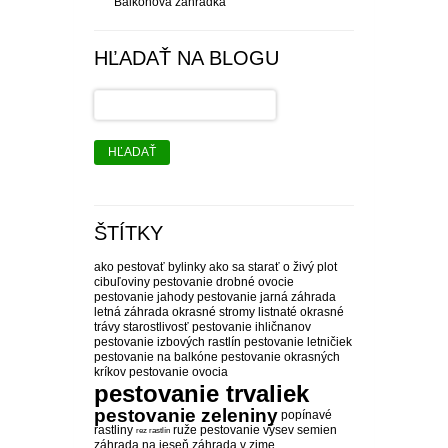
Balkónová záhradka
HĽADAŤ NA BLOGU
HĽADAŤ
ŠTÍTKY
ako pestovať bylinky
ako sa starať o živý plot
cibuľoviny pestovanie
drobné ovocie
pestovanie
jahody pestovanie
jarná záhrada
letná záhrada
okrasné stromy listnaté
okrasné
trávy starostlivosť
pestovanie ihličnanov
pestovanie izbových rastlín
pestovanie letničiek
pestovanie na balkóne
pestovanie okrasných
kríkov
pestovanie ovocia
pestovanie trvaliek
pestovanie zeleniny
popínavé
rastliny
ruže pestovanie
výsev semien
rez rastlín
záhrada na jeseň
záhrada v zime