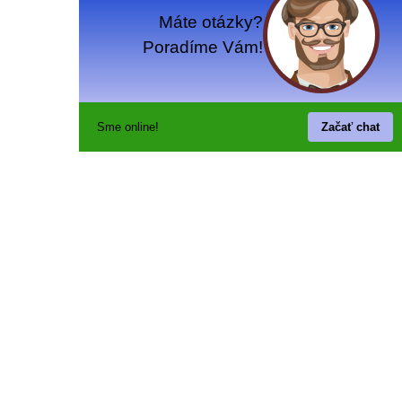
Máte otázky?
Poradíme Vám!
Sme online!
Začať chat
Online podpora
MÔJ ÚČET
Prihlásenie / Registrácia
Newsletter
Zákaznícky servis