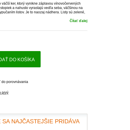
 väčší ker, ktorý vynikne záplavou vínovočervených
z stopiek a nahusto vyrastajú vedľa seba, väčšinou na
pučaním listov. Je to naozaj nádhera. Listy sú zelené,
Čítať ďalej
DAŤ DO KOŠÍKA
ť do porovnávania
o prvý
 SA NAJČASTEJŠIE PRIDÁVA