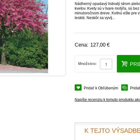
Nádherný opadavý listnatý strom alebo
kvetov. Kvety sú v tvare motýľa, sú be
minuloročnom dreve. Kvitnú ešte pre vy
lesklé. Neskôr sa vyvíj...
Cena:
127,00 €
Množstvo:
PRI
Pridať k Obľúbeným
Prida
Napíše recenziu k tomuto produktu ak
K TEJTO VÝSADBE