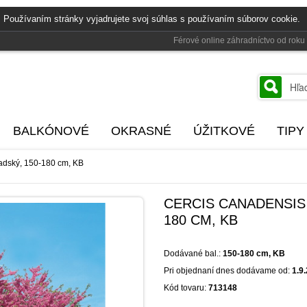
 Používaním stránky vyjadrujete svoj súhlas s používaním súborov cookie.
Férové online záhradníctvo od rok
BALKÓNOVÉ
OKRASNÉ
ÚŽITKOVÉ
TIPY
adský, 150-180 cm, KB
CERCIS CANADENSIS 
180 CM, KB
Dodávané bal.:
150-180 cm, KB
Pri objednaní dnes dodávame od:
1.9
Kód tovaru:
713148