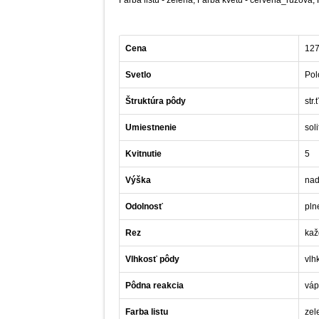
Cena
127
Svetlo
Pol
Štruktúra pôdy
str.
Umiestnenie
soli
Kvitnutie
5
Výška
nad
Odolnosť
pln
Rez
kaž
Vlhkosť pôdy
vlh
Pôdna reakcia
váp
Farba listu
zel