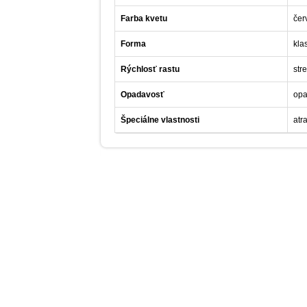
Farba kvetu
čer
Forma
kla
Rýchlosť rastu
str
Opadavosť
opa
Špeciálne vlastnosti
atr