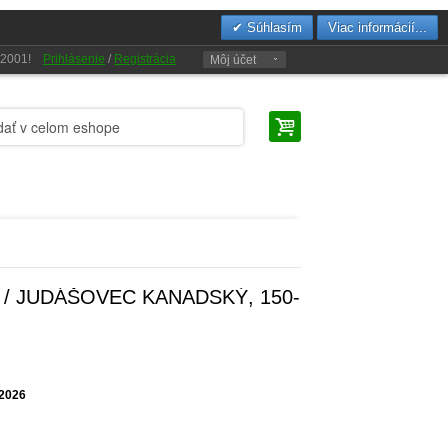
Súhlasím
Viac informácií...
u 2001!
Prihlásenie
/
Registrácia
Môj účet
/ JUDÁŠOVEC KANADSKÝ, 150-
.2026