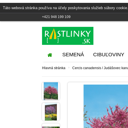
Táto webová stránka používa na účely poskytovania služieb súbory cookie.
+421 948 199 109
SEMENÁ
CIBUĽOVINY
›
Hlavná stránka
Cercis canadensis / Judášovec kan