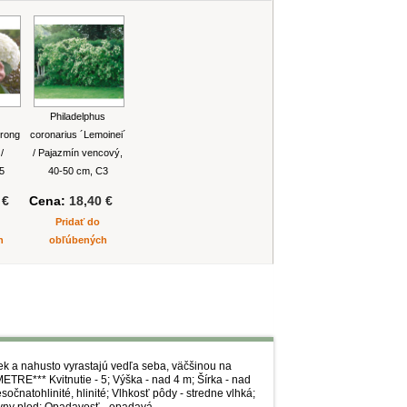
Philadelphus
trong
coronarius ´Lemoinei´
/
/ Pajazmín vencový,
C5
40-50 cm, C3
 €
Cena:
18,40 €
Pridať do
h
obľúbených
iek a nahusto vyrastajú vedľa seba, väčšinou na
METRE*** Kvitnutie - 5; Výška - nad 4 m; Šírka - nad
očnatohlinité, hlinité; Vlhkosť pôdy - stredne vlhká;
ktívny plod; Opadavosť - opadavá