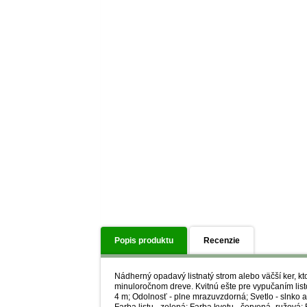
Popis produktu
Recenzie
Nádherný opadavý listnatý strom alebo väčší ker, kt
minuloročnom dreve. Kvitnú ešte pre vypučaním listov
4 m; Odolnosť - plne mrazuvzdorná; Svetlo - slnko až
Farba listu - zelená; Farba kvetu - červená_ružová; 