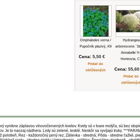
Omphalodes verna /
Hydrangea
Pupočník plazivý, K9
arborescens ´S
Annabelle´® 
Cena:
5,50 €
Hortenzia, 
Pridať do
Cena:
55,60
obľúbených
Pridať do
obľúbenýc
orý vynikne záplavou vínovočervených kvetov. Kvety sú v tvare motýľa, sú bez stop
. Je to naozaj nádhera. Listy sú zelené, lesklé. Neskôr sa vyvíjajú truky. ***PARA
 polotieň; Rez - každoročný jarný rez; Zálievka - stredná; Pôda - stredne ťažké, pies
Rýchlosť rastu - stredne rýchly; Umiestnenie - solitéra; Špeciálne vlastnosti - atra