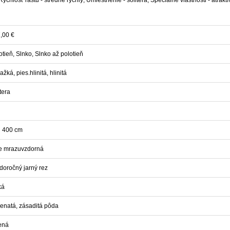
,00 €
otieň, Slnko, Slnko až polotieň
ťažká, pies.hlinitá, hlinitá
tera
 400 cm
e mrazuvzdorná
doročný jarný rez
ká
enatá, zásaditá pôda
ená