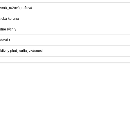
vená_ružová, ružová
sická koruna
edne rýchly
davá r.
aktívny plod, rarita, vzácnosť