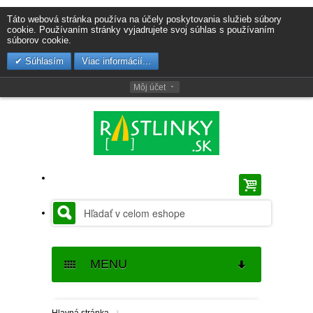
Táto webová stránka používa na účely poskytovania služieb súbory
cookie. Používaním stránky vyjadrujete svoj súhlas s používaním
súborov cookie.
Súhlasím
Viac informácií...
Môj účet
MENU
SEMENÁ
›