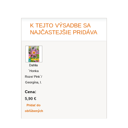
PLEKTRANT
SLAMIHA
ECHINACEA
VEJÁROVKA
SCAEVOLA
ZÁDUŠNÍK
K TEJTO VÝSADBE SA
LOBULÁRIA
DIASCIA
NAJČASTEJŠIE PRIDÁVA
NETÝKAVKA
HELICHRYSUM
OSTEOSPERMUM
Dahlia
´Honka
ISOTOMA
Roze/ Pink´/
Georgína, I.
SANVITÁLIA
Cena:
5,90 €
MLIEČNIK
Pridať do
obľúbených
MARGARÉTA - EURYOPS