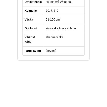
Umiestnenie
skupinová výsadba
Kvitnutie
10, 7, 8, 9
Výška
51-100 cm
Odolnosť
zimovať v tme a chlade
Vlhkosť
stredne vlhká
pôdy
Farba kvetu
červená