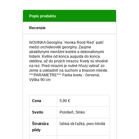
Popis produktu
Recenzie
NOVINKA Georgína ´Honka Root/ Red´ patrí
medzi orchideovité georgíny. Zaujme
atraktívnymi menšími kvetmi a dekoratívnymi
listami. Kvitne od konca augusta do konca
októbra, až do prvých mrazov. Kvety sú vhodné
na rez. Pred mrazmi je nutné hľuzy vybrať zo
zeme a uskladniť na suchom a tmavom mieste.
***PARAMETRE*** Farba kvetu - červená;
Výška 90 cm
Cena
5,90 €
Svetlo
Polotieň, Slnko
Štruktúra
ľahká-str.ťažká, pies-hlinitá
pôdy