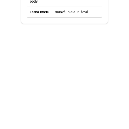
pôdy
Farba kvetu
fialová_biela_ružová