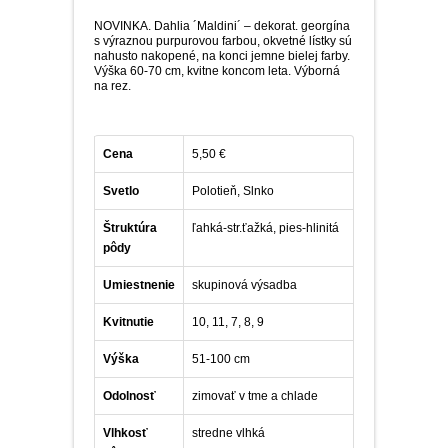
PLEKTRANT
SLAMIHA
NOVINKA. Dahlia ´Maldini´ – dekorat. georgína
ECHINACEA
s výraznou purpurovou farbou, okvetné lístky sú
VEJÁROVKA
SCAEVOLA
nahusto nakopené, na konci jemne bielej farby.
ZÁDUŠNÍK
Výška 60-70 cm, kvitne koncom leta. Výborná
na rez.
LOBULÁRIA
DIASCIA
NETÝKAVKA
HELICHRYSUM
Cena
5,50 €
Svetlo
Polotieň, Slnko
OSTEOSPERMUM
Štruktúra
ľahká-str.ťažká, pies-hlinitá
pôdy
ISOTOMA
Umiestnenie
skupinová výsadba
SANVITÁLIA
Kvitnutie
10, 11, 7, 8, 9
MLIEČNIK
Výška
51-100 cm
Odolnosť
zimovať v tme a chlade
MARGARÉTA - EURYOPS
Vlhkosť
stredne vlhká