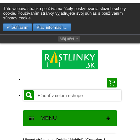
Táto webová stránka používa na účely poskytovania služieb súbory
cookie. Používaním stránky vyjadrujete svoj súhlas s používaním
súborov cookie.
Súhlasím
Viac informácií...
Môj účet
MENU
SEMENÁ
›