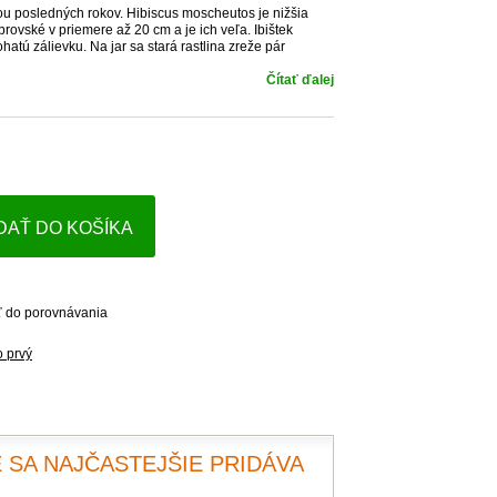
ou posledných rokov. Hibiscus moscheutos je nižšia
brovské v priemere až 20 cm a je ich veľa. Ibištek
atú zálievku. Na jar sa stará rastlina zreže pár
Čítať ďalej
DAŤ DO KOŠÍKA
ť do porovnávania
o prvý
 SA NAJČASTEJŠIE PRIDÁVA