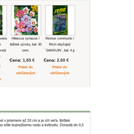
eutos
Hibiscus syriacus /
Ricinus communis /
k
Ibištek sýrsky, bal. 30
Ricín obyčajný
vetý
sem.
´SANGUIN´, bal. 4 g
9
Cena:
1,65 €
Cena:
2,60 €
€
Pridať do
Pridať do
obľúbených
obľúbených
h
é v priemere až 20 cm a je ich veľa. Ibištek
u ešte bujnejšiemu rastu a kvitnutiu. Dorastá do 0,5