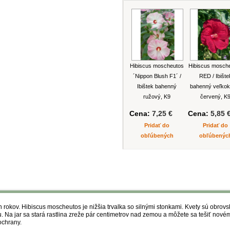
Hibiscus moscheutos
Hibiscus mosch
´Nippon Blush F1´ /
RED / Ibište
Ibištek bahenný
bahenný veľkok
ružový, K9
červený, K
Cena:
7,25 €
Cena:
5,85 
Pridať do
Pridať do
obľúbených
obľúbenýc
rokov. Hibiscus moscheutos je nižšia trvalka so silnými stonkami. Kvety sú obrovsk
 Na jar sa stará rastlina zreže pár centimetrov nad zemou a môžete sa tešiť novém
ochrany.