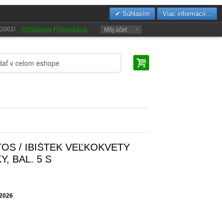
Súhlasím
Viac informácií...
u 2001!
Prihlásenie
/
Registrácia
Môj účet
OS / IBIŠTEK VEĽKOKVETÝ
, BAL. 5 S
.2026