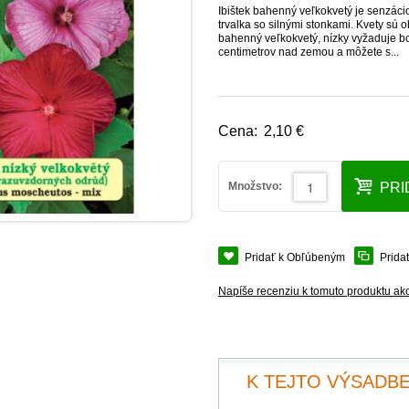
Ibištek bahenný veľkokvetý je senzáci
trvalka so silnými stonkami. Kvety sú o
bahenný veľkokvetý, nízky vyžaduje boh
centimetrov nad zemou a môžete s...
Cena:
2,10 €
Množstvo:
PRI
Pridať k Obľúbeným
Prida
Napíše recenziu k tomuto produktu ak
K TEJTO VÝSADBE