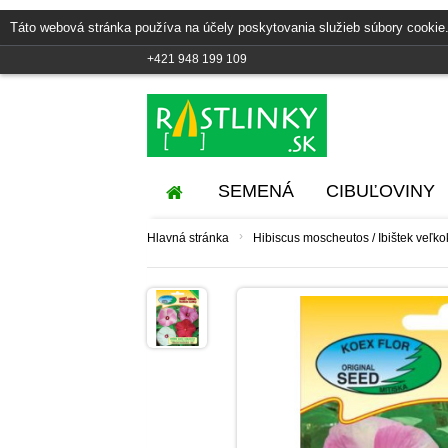
Táto webová stránka používa na účely poskytovania služieb súbory cookie.
+421 948 199 109
SEMENÁ
CIBUĽOVINY
›
Hlavná stránka
Hibiscus moscheutos / Ibištek veľko