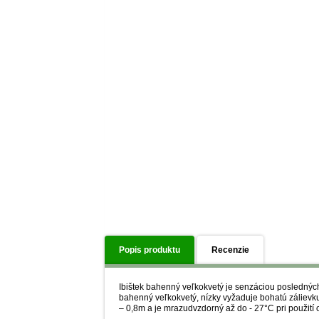
Popis produktu
Recenzie
Ibištek bahenný veľkokvetý je senzáciou posledných 
bahenný veľkokvetý, nízky vyžaduje bohatú zálievku.
– 0,8m a je mrazudvzdorný až do - 27°C pri použití 