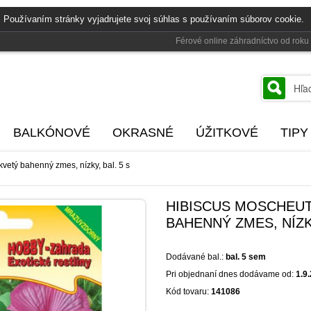
 Používaním stránky vyjadrujete svoj súhlas s používaním súborov cookie.
Férové online záhradníctvo od rok
BALKÓNOVÉ
OKRASNÉ
ÚŽITKOVÉ
TIPY
kvetý bahenný zmes, nízky, bal. 5 s
HIBISCUS MOSCHEUT
BAHENNÝ ZMES, NÍZKY
Dodávané bal.:
bal. 5 sem
Pri objednaní dnes dodávame od:
1.9
Kód tovaru:
141086