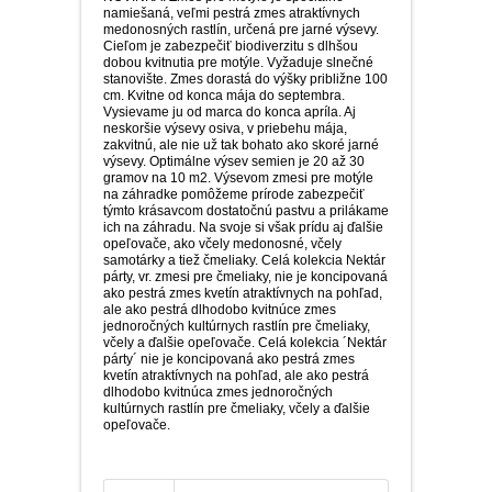
namiešaná, veľmi pestrá zmes atraktívnych
medonosných rastlín, určená pre jarné výsevy.
Cieľom je zabezpečiť biodiverzitu s dlhšou
dobou kvitnutia pre motýle. Vyžaduje slnečné
stanovište. Zmes dorastá do výšky približne 100
cm. Kvitne od konca mája do septembra.
Vysievame ju od marca do konca apríla. Aj
neskoršie výsevy osiva, v priebehu mája,
zakvitnú, ale nie už tak bohato ako skoré jarné
výsevy. Optimálne výsev semien je 20 až 30
gramov na 10 m2. Výsevom zmesi pre motýle
na záhradke pomôžeme prírode zabezpečiť
týmto krásavcom dostatočnú pastvu a prilákame
ich na záhradu. Na svoje si však prídu aj ďalšie
opeľovače, ako včely medonosné, včely
samotárky a tiež čmeliaky. Celá kolekcia Nektár
párty, vr. zmesi pre čmeliaky, nie je koncipovaná
ako pestrá zmes kvetín atraktívnych na pohľad,
ale ako pestrá dlhodobo kvitnúce zmes
jednoročných kultúrnych rastlín pre čmeliaky,
včely a ďalšie opeľovače. Celá kolekcia ´Nektár
párty´ nie je koncipovaná ako pestrá zmes
kvetín atraktívnych na pohľad, ale ako pestrá
dlhodobo kvitnúca zmes jednoročných
kultúrnych rastlín pre čmeliaky, včely a ďalšie
opeľovače.