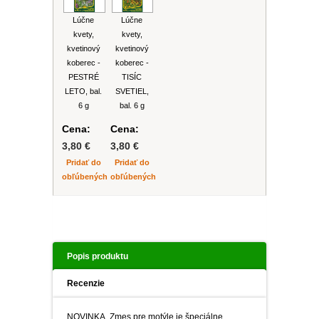
Lúčne
Lúčne
kvety,
kvety,
kvetinový
kvetinový
koberec -
koberec -
PESTRÉ
TISÍC
LETO, bal.
SVETIEL,
6 g
bal. 6 g
Cena:
Cena:
3,80 €
3,80 €
Pridať do
Pridať do
obľúbených
obľúbených
Popis produktu
Recenzie
NOVINKA. Zmes pre motýle je špeciálne