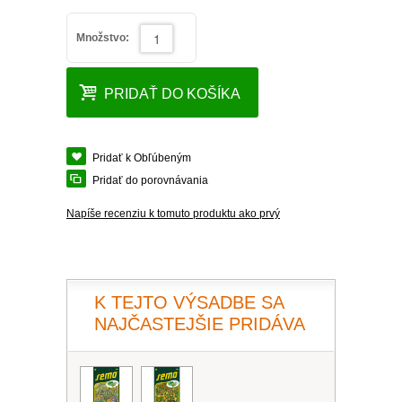
PLEKTRANT
SLAMIHA
ECHINACEA
Množstvo:
VEJÁROVKA
SCAEVOLA
ZÁDUŠNÍK
LOBULÁRIA
PRIDAŤ DO KOŠÍKA
DIASCIA
NETÝKAVKA
HELICHRYSUM
Pridať k Obľúbeným
Pridať do porovnávania
OSTEOSPERMUM
Napíše recenziu k tomuto produktu ako prvý
ISOTOMA
SANVITÁLIA
K TEJTO VÝSADBE SA
MLIEČNIK
NAJČASTEJŠIE PRIDÁVA
MARGARÉTA - EURYOPS