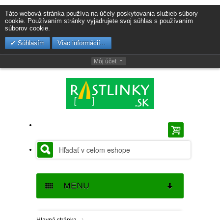
Táto webová stránka používa na účely poskytovania služieb súbory
cookie. Používaním stránky vyjadrujete svoj súhlas s používaním
súborov cookie.
Súhlasím
Viac informácií...
Môj účet
MENU
SEMENÁ
›