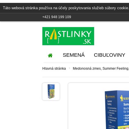
Táto webová stránka používa na účely poskytovania služieb súbory cookie.
+421 948 199 109
SEMENÁ
CIBUĽOVINY
›
Hlavná stránka
Medonosná zmes, Summer Feeling, 