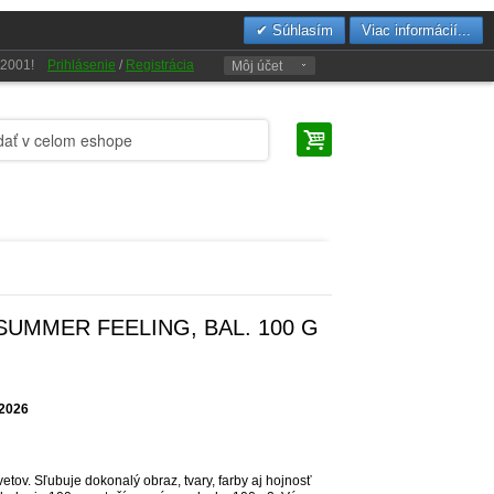
Súhlasím
Viac informácií...
u 2001!
Prihlásenie
/
Registrácia
Môj účet
UMMER FEELING, BAL. 100 G
.2026
ov. Sľubuje dokonalý obraz, tvary, farby aj hojnosť