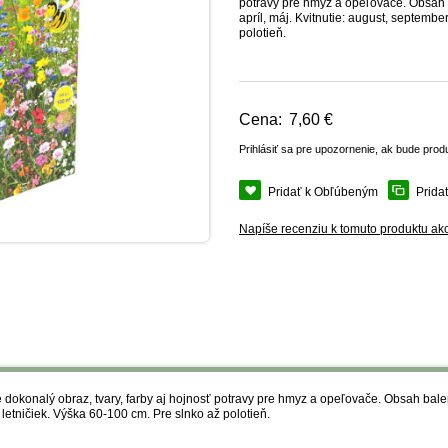
potravy pre hmyz a opeľovače. Obsah 
apríl, máj. Kvitnutie: august, septembe
polotieň.
Cena:
7,60 €
Prihlásiť sa pre upozornenie, ak bude prod
Pridať k Obľúbeným
Prida
Napíše recenziu k tomuto produktu ak
okonalý obraz, tvary, farby aj hojnosť potravy pre hmyz a opeľovače. Obsah bale
x letničiek. Výška 60-100 cm. Pre slnko až polotieň.