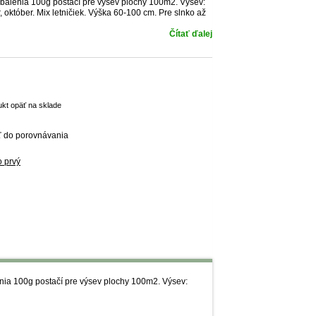
balenia 100g postačí pre výsev plochy 100m2. Výsev:
r, október. Mix letničiek. Výška 60-100 cm. Pre slnko až
Čítať ďalej
ukt opäť na sklade
ť do porovnávania
o prvý
nia 100g postačí pre výsev plochy 100m2. Výsev: