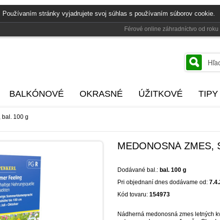
 Používaním stránky vyjadrujete svoj súhlas s používaním súborov cookie.
Férové online záhradníctvo od rok
BALKÓNOVÉ
OKRASNÉ
ÚŽITKOVÉ
TIPY
bal. 100 g
MEDONOSNÁ ZMES, S
Dodávané bal.:
bal. 100 g
Pri objednaní dnes dodávame od:
7.4
Kód tovaru:
154973
Nádherná medonosná zmes letných kvet