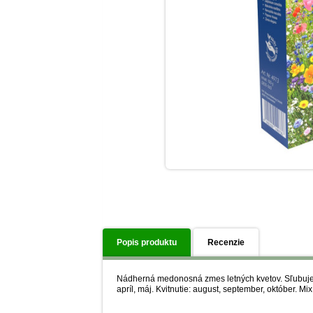
Popis produktu
Recenzie
Nádherná medonosná zmes letných kvetov. Sľubuje d
apríl, máj. Kvitnutie: august, september, október. Mi