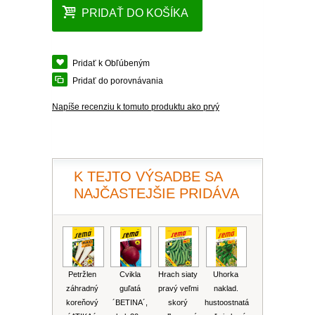
DIASCIA
PRIDAŤ DO KOŠÍKA
NETÝKAVKA
HELICHRYSUM
Pridať k Obľúbeným
OSTEOSPERMUM
Pridať do porovnávania
Napíše recenziu k tomuto produktu ako prvý
ISOTOMA
SANVITÁLIA
K TEJTO VÝSADBE SA
MLIEČNIK
NAJČASTEJŠIE PRIDÁVA
MARGARÉTA - EURYOPS
Petržlen
Cvikla
Hrach siaty
Uhorka
záhradný
guľatá
pravý veľmi
naklad.
koreňový
´BETINA´,
skorý
hustoostnatá