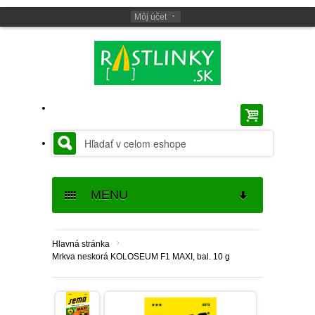
Môj účet
MENU
SEMENÁ
›
Hlavná stránka
Mrkva neskorá KOLOSEUM F1 MAXI, bal. 10 g
SEMENÁ BYLINIEK
CIBUĽOVINY
SEMENÁ BALKÓNOVÝCH
JARNÉ CIBUĽOVINY
BALKÓNOVÉ