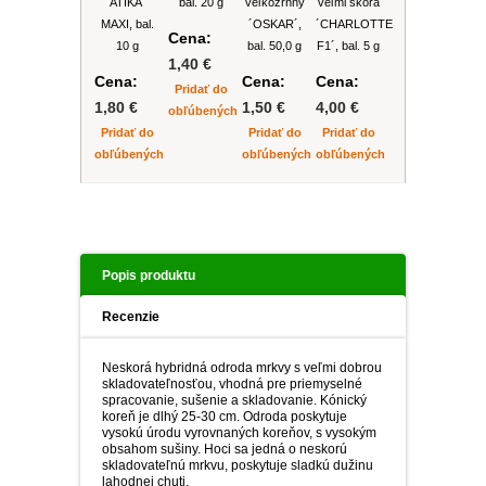
´ATIKA ´
bal. 20 g
veľkozrnný
veľmi skorá
MAXI, bal.
´OSKAR´,
´CHARLOTTE
Cena:
10 g
bal. 50,0 g
F1´, bal. 5 g
1,40 €
Cena:
Cena:
Cena:
Pridať do
1,80 €
1,50 €
4,00 €
obľúbených
Pridať do
Pridať do
Pridať do
obľúbených
obľúbených
obľúbených
Popis produktu
Recenzie
Neskorá hybridná odroda mrkvy s veľmi dobrou
skladovateľnosťou, vhodná pre priemyselné
spracovanie, sušenie a skladovanie. Kónický
koreň je dlhý 25-30 cm. Odroda poskytuje
vysokú úrodu vyrovnaných koreňov, s vysokým
obsahom sušiny. Hoci sa jedná o neskorú
skladovateľnú mrkvu, poskytuje sladkú dužinu
lahodnej chuti.