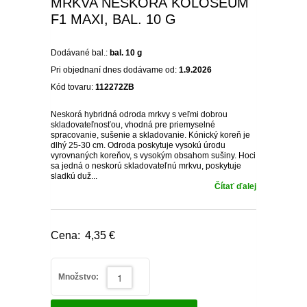
STRUKOVÁ ZELENINA
MRKVA NESKORÁ KOLOSEUM
NEMESIA
BALKÓNOVÉ KVETY
KRÍKY KVITNÚCE V ZIME
RASTLINY
ÚŽITKOVEJ ZÁHRADE
VHODNÉ DO TIEŇA /
F1 MAXI, BAL. 10 G
TRPASLIČIE IHLIČNANY
STROMČEKOVÉ RUŽE
OSTRICA
KORTADÉRIA
NÍZKE TRVALKY
NEOPADAVÝ ŽIVÝ PLOT
HORTENZIE
BROSKYNE A NEKTARINKY
MALINY
KIWI
PRIESADY UHORIEK
POLOTIEŇA
HLÚBOVÁ ZELENINA
ČIERNOOKÁ ZUZANA
Dodávané bal.:
bal. 10 g
OKRASNÉ IHLIČNANY
NÍZKE OKRASNÉ TRÁVY
OZDOBNICA
TRVALKY DO TIEŇA
OPADAVÝ ŽIVÝ PLOT
HORTENZIE METLINATÉ
SOLITÉRY
ZAKRSLÉ OVOCNÉ STROMY
RÍBEZLE
MUCHOVNÍK
SADBOVÉ ZEMIAKY
KOLEUS
RASTLINY OKRASNÉ
CIBUĽOVÁ ZELENINA
VERBENA
Pri objednaní dnes dodávame od:
OSTATNÉ
OSTATNÉ
1.9.2026
LISTOM
Kód tovaru:
112272ZB
PABAMBUS
ASTILBY
JARNÉ TRVALKY
HORTENZIE KALINOLISTÉ
PRÍSLUŠENSTVO K
RAKYTNÍK RAŠETLIAKOVÝ
SLADKÉ ZEMIAKY
POVOJNÍK
SEMENÁ NA NAKLÍČENIE
KLINČEK
OKRASNEJ ZÁHRADE
OKRASNÁ ŽIHĽAVA
Neskorá hybridná odroda mrkvy s veľmi dobrou
skladovateľnosťou, vhodná pre priemyselné
PEROVEC
HEUCHERY
LETNÉ TRVALKY
HORTENZIE
ZEMOLEZ KAMČATSKÝ
SADBOVÝ CESNAK
DIANTHUS
spracovanie, sušenie a skladovanie. Kónický koreň je
OSTATNÉ SEMIENKA
CHRYZANTÉMOVKA
STROMČEKOVITÉ
IPOMOEA
dlhý 25-30 cm. Odroda poskytuje vysokú úrodu
ZELENINY
vyrovnaných koreňov, s vysokým obsahom sušiny. Hoci
VYSOKÉ OKRASNÉ TRÁVY
HOSTY
JESENNÉ TRVALKY
ORECHY A LIESKY
MEDVEDÍ CESNAK
BAKOPA
sa jedná o neskorú skladovateľnú mrkvu, poskytuje
BIDENS - DVOJZUB
OSTATNÉ
MODRÉ HORTENZIE
sladkú duž...
DICHONDRA
Čítať ďalej
SKALNIČKY
NETRADIČNÉ OSTATNÉ
ZELENINOVÉ PRIESADY
LOBELKY
LOTUS
OSTATNÉ
PLECTRANTHUS
LEVANDUĽA
LOTUS
Cena:
4,35 €
PLEKTRANT
SLAMIHA
ECHINACEA
VEJÁROVKA
SCAEVOLA
Množstvo:
ZÁDUŠNÍK
LOBULÁRIA