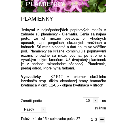
SEMENÁ BYLINIEK
CIBUĽOVINY
PLAMIENKY
SEMENÁ BALKÓNOVÝCH
JARNÉ CIBUĽOVINY
BALKÓNOVÉ
KVETOV
Jednými z najnápadnejších popínavých rastlín v
záhrade sú plamienky -
Clematis
. Cenia sa najmä
NARCISY
LETNÉ CIBUĽOVINY
MUŠKÁTY
OKRASNÉ
preto, že ich možno pestovať pri vhodných
DVOJROČKY
oporách, napr. pergolách, okrasných mrežiach a
bránach. Sú mrazuvzdorné a darí sa im vo väčšine
SKALKOVÉ
TULIPÁNY
ĽALIE
ROZMANITÉ CIBUĽOVINY
ANGLICKÉ MUŠKÁTY
PETÚNIE
pôd. Plamienky sa krásne kombinujú s popínavými
IHLIČNANY
ÚŽITKOVÉ
ružami, prípadne sa môžu popínať po strome s
SEMENÁ LETNIČIEK
vysokým holým kmeňom. Už dvojročný plamienok
je v nádobe mimoriadne pôsobivý. Plamienok,
VYŠŠIE
SKALKOVÉ
ŠAFRANY
NÍZKE ĽALIE
KORNÚTOVKY
KOSATCE
MUŠKÁTY PREVISLÉ
DROBNOKVETÉ PETÚNIE
FUCHSIE
TUJE
LISTNATÉ STROMY
JAHODY
TIPY
predaj odrôd, ktoré hýria farbami.
SEMENÁ STROMOV
Vysvetlivky
- K7-K12 = priemer okrúhleho
PLNOKVETÉ
JEDNODUCHÉ KLASICKÉ
BOTANICKÉ
HYACINTY
VYSOKÉ ĽALIE
GLADIOLY
ZORNICE
MUŠKÁTY VZPRIAMENÉ
VEĽKOKVETÉ PETÚNIE
OVOCIE A ZELENINA
CYPRUŠTEKY
OKRASNÉ JAVORY
OKRASNÉ KRÍKY
SKORÉ JAHODY
OVOCNÉ DREVINY
AKCIE
kvetináča resp. dĺžka obvodovej hrany hranatého
SEMENÁ TRVALIEK
kvetináča v cm; C1-C5 - objem kvetináča v litroch
OSTATNÉ
OSTATNÉ
KVITNÚCE NA JESEŇ
OKRASNÉ CESNAKY
BEGÓNIE
GEORGÍNY
PELARGÓNIE NETRADIČNÉ
BYLINKY NA BALKÓN
BORIEVKY
KVITNÚCE STROMY
OKRASNÉ KRÍKY
POPÍNAVÉ RASTLINY
POLOSKORÉ JAHODY
JABLONE
DROBNÉ OVOCIE
ZĽAVA 50 %
SEMENÁ ZELENINY
VŽDYZELENÉ
15
Zoradiť podľa:
na
VEĽKOKVETÉ
PREVISLÉ
OSTATNÉ
ČREPNÍKOVÉ RASTLINY
OKRASNÉ BOROVICE
STĹPOVITÉ OKRASNÉ
BREČTANY
RUŽE
NESKORÉ JAHODY
LETNÉ JABLONE
HRUŠKY
BRUSNICE
NETRADIČNÉ OVOCIE
stránku
ZĽAVA 70 %
Názov
LISTOVÁ ZELENINA
SEMENÁ LÚČNYCH KVETOV
STROMY
OKRASNÉ KRÍKY DO TIEŇA
Položiek 1 do 15 z celkového počtu 27
1
2
STRAPKATÉ
ČREPNÍKOVÉ KVETY
OKRASNÉ JEDLE
VISTÉRIA
POPÍNAVÉ RUŽE
OKRASNÉ TRÁVY
STÁLEPLODIACE JAHODY
ZIMNÉ JABLONE
ČEREŠŇE A VIŠNE
ČUČORIEDKY
ARÓNIA
VINIČ
ZĽAVA 30 %