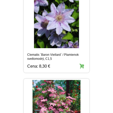
Clematis ´Baron Viellard´ / Plamienok
svetlomodrý, C1,5
Cena:
8,30 €