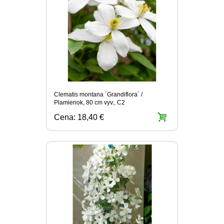
PLEKTRANT
SLAMIHA
ECHINACEA
VEJÁROVKA
SCAEVOLA
ZÁDUŠNÍK
LOBULÁRIA
DIASCIA
NETÝKAVKA
HELICHRYSUM
Clematis montana ´Grandiflora´ /
OSTEOSPERMUM
Plamienok, 80 cm vyv., C2
Cena:
18,40 €
ISOTOMA
SANVITÁLIA
MLIEČNIK
MARGARÉTA - EURYOPS