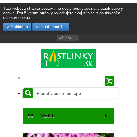
Táto webová stránka používa na účely poskytovania služieb súbory
cookie. Používaním stránky vyjadrujete svoj súhlas s používaním
súborov cookie.
Súhlasím
Viac informácií...
Môj účet
MENU
SEMENÁ