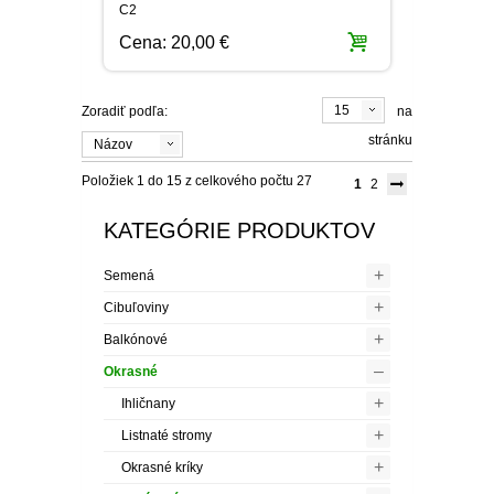
C2
Cena:
20,00 €
15
Zoradiť podľa:
na
stránku
Názov
Položiek 1 do 15 z celkového počtu 27
1
2
KATEGÓRIE PRODUKTOV
+
Semená
+
Cibuľoviny
+
Balkónové
–
Okrasné
+
Ihličnany
+
Listnaté stromy
+
Okrasné kríky