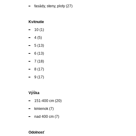
fasády, steny, ploty
(27)
Kvitnutie
10
(1)
4
(5)
5
(13)
6
(13)
7
(18)
8
(17)
9
(17)
Výška
151-400 cm
(20)
kmienok
(7)
nad 400 cm
(7)
Odolnosť