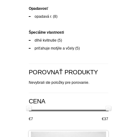
Opadavosť
opadavá r.
(8)
Špeciálne vlastnosti
dlhé kvitnutie
(5)
priťahuje motýle a včely
(5)
POROVNAŤ PRODUKTY
Nevybrali ste položky pre porovanie.
CENA
€7
€37