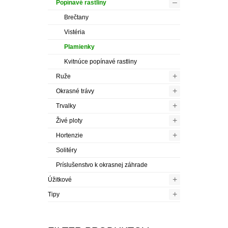
–
Popínavé rastliny
Brečtany
Vistéria
Plamienky
Kvitnúce popínavé rastliny
+
Ruže
+
Okrasné trávy
+
Trvalky
+
Živé ploty
+
Hortenzie
Solitéry
Príslušenstvo k okrasnej záhrade
+
Úžitkové
+
Tipy