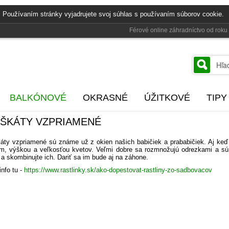
 Používaním stránky vyjadrujete svoj súhlas s používaním súborov cookie.
Férové online záhradníctvo od rok
BALKÓNOVÉ
OKRASNÉ
ÚŽITKOVÉ
TIPY
ŠKÁTY VZPRIAMENÉ
áty vzpriamené sú známe už z okien našich babičiek a prababičiek. Aj ke
m, výškou a veľkosťou kvetov. Veľmi dobre sa rozmnožujú odrezkami a sú n
 a skombinujte ich. Dariť sa im bude aj na záhone.
info tu -
https://www.rastlinky.sk/ako-dopestovat-rastliny-zo-sadbovacov