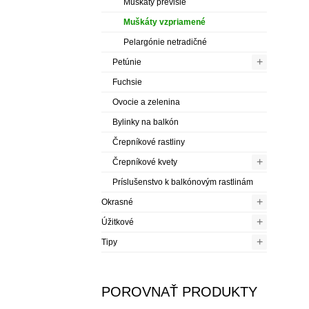
Muškáty previslé
Muškáty vzpriamené
Pelargónie netradičné
+
Petúnie
Fuchsie
Ovocie a zelenina
Bylinky na balkón
Črepníkové rastliny
+
Črepníkové kvety
Príslušenstvo k balkónovým rastlinám
+
Okrasné
+
Úžitkové
+
Tipy
POROVNAŤ PRODUKTY