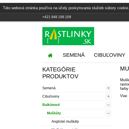
Táto webová stránka používa na účely poskytovania služieb súbory cookie.
+421 948 199 109
SEMENÁ
CIBUĽOVINY
MU
KATEGÓRIE
PRODUKTOV
Mušk
rasto
+
Semená
farby
Viac 
+
Cibuľoviny
–
Balkónové
–
Muškáty
Anglické muškáty