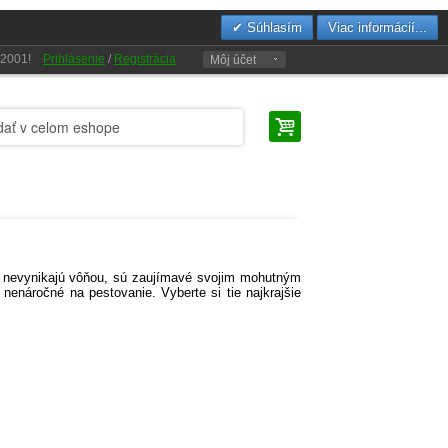
Súhlasím
Viac informácií...
u 2001!
Prihlásenie
/
Registrácia
Môj účet
ď nevynikajú vôňou, sú zaujímavé svojim mohutným
enáročné na pestovanie. Vyberte si tie najkrajšie