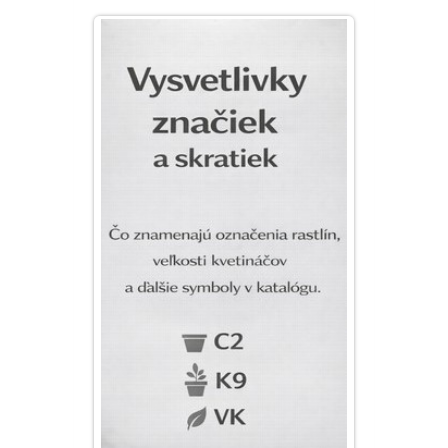
PLEKTRANT
SLAMIHA
ECHINACEA
VEJÁROVKA
SCAEVOLA
ZÁDUŠNÍK
LOBULÁRIA
DIASCIA
NETÝKAVKA
HELICHRYSUM
OSTEOSPERMUM
ISOTOMA
SANVITÁLIA
MLIEČNIK
MARGARÉTA - EURYOPS