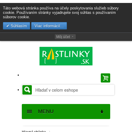
Táto webová stránka používa na účely poskytovania služieb súbory
cookie. Používaním stránky vyjadrujete svoj súhlas s používaním
súborov cookie.
Súhlasím
Viac informácií...
Môj účet
MENU
SEMENÁ
›