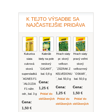
PLEKTRANT
SLAMIHA
ECHINACEA
VEJÁROVKA
SCAEVOLA
ZÁDUŠNÍK
K TEJTO VÝSADBE SA
LOBULÁRIA
NAJČASTEJŠIE PRIDÁVA
DIASCIA
NETÝKAVKA
HELICHRYSUM
OSTEOSPERMUM
Kukurica
Kaleráb
Hrach siaty
Hrach siaty
siata
biely na pole
pr. skorý
pravý veľmi
ISOTOMA
cukrová
neskorý
veľkozr.
skorý
skorá
´GIGANT´,
´ZÁZRAK Z
veľkozrnný
supersladká
bal. 0,8 g
KELVEDONU
´OSKAR´,
SANVITÁLIA
´AGNES F1
´, bal. 50,0 g
bal. 50,0 g
Cena:
´/ALOJZIA
Cena:
Cena:
1,25 €
MLIEČNIK
F1 náhr.
1,25 €
1,50 €
odr., bal. 3 g
Pridať do
obľúbených
Pridať do
Pridať do
MARGARÉTA - EURYOPS
Cena:
obľúbených
obľúbených
1,50 €