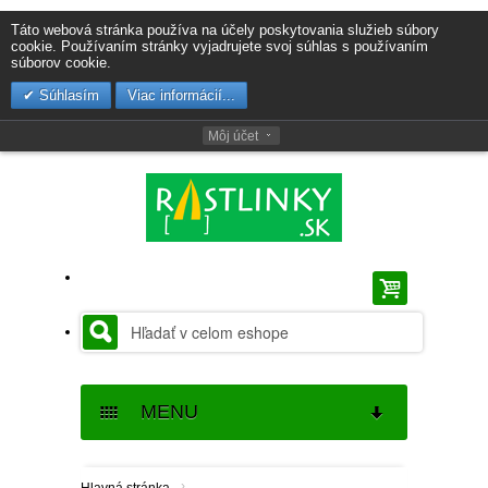
Táto webová stránka používa na účely poskytovania služieb súbory
cookie. Používaním stránky vyjadrujete svoj súhlas s používaním
súborov cookie.
Súhlasím
Viac informácií...
Môj účet
MENU
SEMENÁ
›