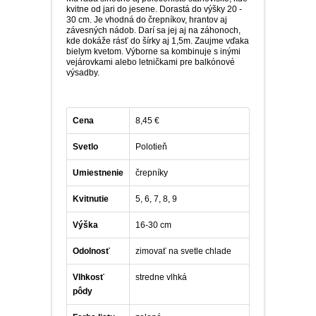
kvitne od jari do jesene. Dorastá do výšky 20 -
30 cm. Je vhodná do črepníkov, hrantov aj
závesných nádob. Darí sa jej aj na záhonoch,
kde dokáže rásť do šírky aj 1,5m. Zaujme vďaka
bielym kvetom. Výborne sa kombinuje s inými
vejárovkami alebo letničkami pre balkónové
výsadby.
Cena
8,45 €
Svetlo
Polotieň
Umiestnenie
črepníky
Kvitnutie
5, 6, 7, 8, 9
Výška
16-30 cm
Odolnosť
zimovať na svetle chlade
Vlhkosť
stredne vlhká
pôdy