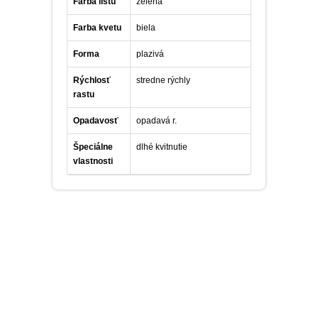
Farba listu
zelená
Farba kvetu
biela
Forma
plazivá
Rýchlosť
stredne rýchly
rastu
Opadavosť
opadavá r.
Špeciálne
dlhé kvitnutie
vlastnosti