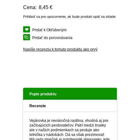
PLEKTRANT
SLAMIHA
Cena:
8,45 €
ECHINACEA
VEJÁROVKA
Prihlásiť sa pre upozornenie, ak bude produkt opäť na sklade
SCAEVOLA
ZÁDUŠNÍK
LOBULÁRIA
Pridať k Obľúbeným
DIASCIA
Pridať do porovnávania
NETÝKAVKA
HELICHRYSUM
Napíše recenziu k tomuto produktu ako prvý
OSTEOSPERMUM
ISOTOMA
Popis produktu
SANVITÁLIA
Recenzie
MLIEČNIK
Vejárovka je nenáročná rastlina, vhodná aj pre
začínajúcich pestovateľov. Patrí medzi trvalky
MARGARÉTA - EURYOPS
ale v našich podmienkach sa pestuje ako
letnička v nádobách. Dá sa však prezimovať.
Má rada slnečné aj polotienisté stanovisko, kde