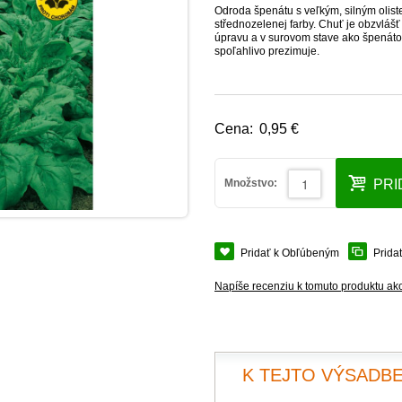
Odroda špenátu s veľkým, silným oliste
střednozelenej farby. Chuť je obzvlá
úpravu a v surovom stave ako špenátov
spoľahlivo prezimuje.
Cena:
0,95 €
Množstvo:
PRI
Pridať k Obľúbeným
Prida
Napíše recenziu k tomuto produktu ak
K TEJTO VÝSADBE