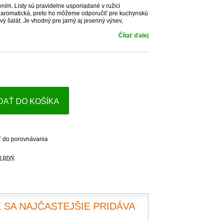
ním. Listy sú pravidelne usporiadané v ružici
šť aromatická, preto ho môžeme odporučiť pre kuchynskú
ý šalát. Je vhodný pre jarný aj jesenný výsev,
Čítať ďalej
DAŤ DO KOŠÍKA
ť do porovnávania
o prvý
 SA NAJČASTEJŠIE PRIDÁVA