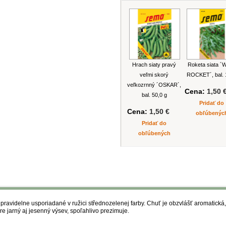
Hrach siaty pravý
Roketa siata ´
veľmi skorý
ROCKET´, bal. 
veľkozrnný ´OSKAR´,
Cena:
1,50 
bal. 50,0 g
Pridať do
Cena:
1,50 €
obľúbenýc
Pridať do
obľúbených
ú pravidelne usporiadané v ružici střednozelenej farby. Chuť je obzvlášť aromatic
e jarný aj jesenný výsev, spoľahlivo prezimuje.