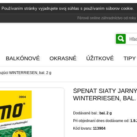
 Používaním stránky vyjadrujete svoj súhlas s používaním súborov cookie.
Férové online záhradníctvo od rok
BALKÓNOVÉ
OKRASNÉ
ÚŽITKOVÉ
TIPY
imujúci WINTERRIESEN, bal. 2 g
ŠPENÁT SIATY JARNÝ
WINTERRIESEN, BAL.
Dodávané bal.:
bal. 2 g
Pri objednaní dnes dodávame od:
1.9
Kód tovaru:
113904