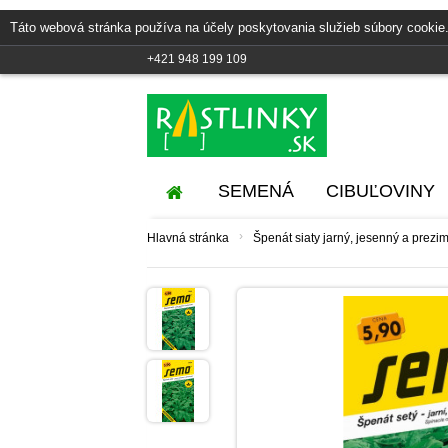
Táto webová stránka používa na účely poskytovania služieb súbory cookie.
+421 948 199 109
SEMENÁ
CIBUĽOVINY
›
Hlavná stránka
Špenát siaty jarný, jesenný a prez