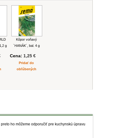
WILD
Kôpor voňavý
1,2 g
´HANÁK´, bal. 4 g
€
Cena:
1,25 €
Pridať do
h
obľúbených
ká, preto ho môžeme odporučiť pre kuchynskú úpravu