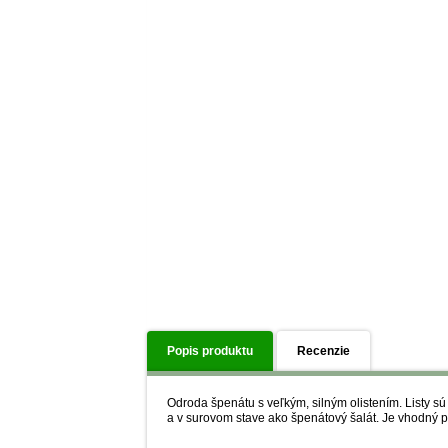
Popis produktu
Recenzie
Odroda špenátu s veľkým, silným olistením. Listy s
a v surovom stave ako špenátový šalát. Je vhodný pr