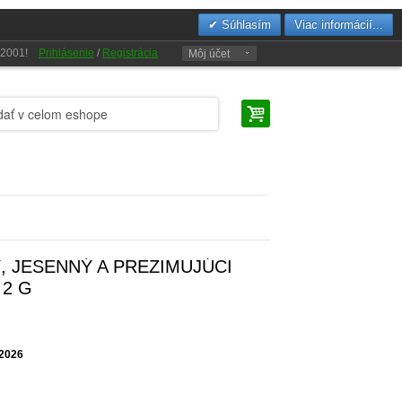
Súhlasím
Viac informácií...
u 2001!
Prihlásenie
/
Registrácia
Môj účet
, JESENNÝ A PREZIMUJÚCI
 2 G
.2026