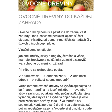
SEMENÁ BYLINIEK
CIBUĽOVINY
OVOCNÉ DREVINY DO KAŽDEJ
SEMENÁ BALKÓNOVÝCH
JARNÉ CIBUĽOVINY
BALKÓNOVÉ
ZÁHRADY
KVETOV
NARCISY
LETNÉ CIBUĽOVINY
Ovocné dreviny nemusia patriť iba do zadnej časti
MUŠKÁTY
OKRASNÉ
záhrady. Dnes ich vieme pestovať aj ako súčasť
DVOJROČKY
okrasnej výsadby, pri dome, v menších záhradách či v
úzkych pásoch popri plote.
SKALKOVÉ
TULIPÁNY
ĽALIE
ROZMANITÉ CIBUĽOVINY
ANGLICKÉ MUŠKÁTY
PETÚNIE
IHLIČNANY
ÚŽITKOVÉ
SEMENÁ LETNIČIEK
V našej ponuke nájdete:
jablone, hrušky, slivky a ringlóty, čerešne a višne,
VYŠŠIE
SKALKOVÉ
ŠAFRANY
NÍZKE ĽALIE
KORNÚTOVKY
KOSATCE
MUŠKÁTY PREVISLÉ
DROBNOKVETÉ PETÚNIE
FUCHSIE
TUJE
LISTNATÉ STROMY
JAHODY
TIPY
marhule, broskyne a nektárinky, zakrslé a stĺpovité
SEMENÁ STROMOV
tvary vhodné do menších záhrad
PLNOKVETÉ
JEDNODUCHÉ KLASICKÉ
BOTANICKÉ
HYACINTY
VYSOKÉ ĽALIE
GLADIOLY
ZORNICE
Pri výbere sa rozhodujete podľa:
MUŠKÁTY VZPRIAMENÉ
VEĽKOKVETÉ PETÚNIE
OVOCIE A ZELENINA
CYPRUŠTEKY
OKRASNÉ JAVORY
OKRASNÉ KRÍKY
SKORÉ JAHODY
OVOCNÉ DREVINY
AKCIE
SEMENÁ TRVALIEK
✔ druhu ovocia ✔ obdobia zberu ✔ odolnosti
odrody ✔ veľkosti stromu (podpník)
OSTATNÉ
OSTATNÉ
KVITNÚCE NA JESEŇ
OKRASNÉ CESNAKY
BEGÓNIE
GEORGÍNY
PELARGÓNIE NETRADIČNÉ
BYLINKY NA BALKÓN
BORIEVKY
KVITNÚCE STROMY
OKRASNÉ KRÍKY
POPÍNAVÉ RASTLINY
POLOSKORÉ JAHODY
JABLONE
DROBNÉ OVOCIE
ZĽAVA 50 %
Voľnokorenné ovocné dreviny sa vysádzajú najmä na
SEMENÁ ZELENINY
VŽDYZELENÉ
jar (marec – apríl) a na jeseň (október – november),
vždy v závislosti od aktuálneho počasia. Ak plánujete
VEĽKOKVETÉ
PREVISLÉ
OSTATNÉ
ČREPNÍKOVÉ RASTLINY
OKRASNÉ BOROVICE
STĹPOVITÉ OKRASNÉ
BREČTANY
RUŽE
NESKORÉ JAHODY
LETNÉ JABLONE
HRUŠKY
BRUSNICE
NETRADIČNÉ OVOCIE
ZĽAVA 70 %
výsadbu, ideálny čas na výber a objednanie je ešte
LISTOVÁ ZELENINA
SEMENÁ LÚČNYCH KVETOV
STROMY
OKRASNÉ KRÍKY DO TIEŇA
pred začiatkom sezóny, teda už vo februári a v
septembri. Kontajnerované dreviny sa dajú vysádzať
STRAPKATÉ
ČREPNÍKOVÉ KVETY
OKRASNÉ JEDLE
VISTÉRIA
POPÍNAVÉ RUŽE
OKRASNÉ TRÁVY
STÁLEPLODIACE JAHODY
ZIMNÉ JABLONE
ČEREŠŇE A VIŠNE
ČUČORIEDKY
ARÓNIA
VINIČ
ZĽAVA 30 %
počas vegetačnej sezóny. Vyberte si strom, ktorý bude