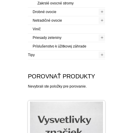
PLEKTRANT
Zakrslé ovocné stromy
SLAMIHA
ECHINACEA
+
Drobné ovocie
VEJÁROVKA
SCAEVOLA
ZÁDUŠNÍK
+
Netradičné ovocie
LOBULÁRIA
Vinič
DIASCIA
+
Priesady zeleniny
NETÝKAVKA
HELICHRYSUM
Príslušenstvo k úžitkovej záhrade
+
Tipy
OSTEOSPERMUM
POROVNAŤ PRODUKTY
ISOTOMA
Nevybrali ste položky pre porovanie.
SANVITÁLIA
MLIEČNIK
MARGARÉTA - EURYOPS