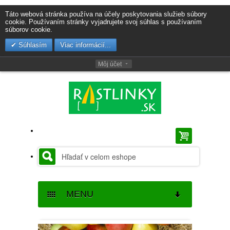
Táto webová stránka používa na účely poskytovania služieb súbory
cookie. Používaním stránky vyjadrujete svoj súhlas s používaním
súborov cookie.
Súhlasím
Viac informácií...
Môj účet
MENU
SEMENÁ