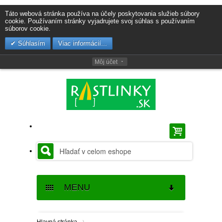
Táto webová stránka používa na účely poskytovania služieb súbory
cookie. Používaním stránky vyjadrujete svoj súhlas s používaním
súborov cookie.
Súhlasím
Viac informácií...
Môj účet
MENU
SEMENÁ
›