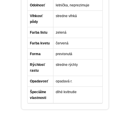
Odolnosť
letnička, neprezimuje
Vlhkosť
stredne vlhká
pôdy
Farba listu
zelená
Farba kvetu
červená
Forma
previsnutá
Rýchlosť
stredne rýchly
rastu
Opadavosť
opadavá r.
Špeciálne
dlhé kvitnutie
vlastnosti