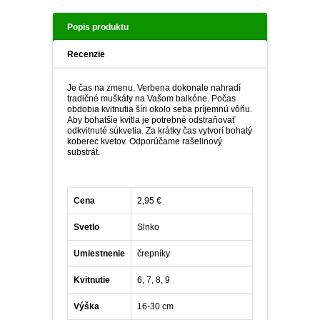
PLEKTRANT
SLAMIHA
ECHINACEA
Popis produktu
VEJÁROVKA
SCAEVOLA
ZÁDUŠNÍK
Recenzie
LOBULÁRIA
DIASCIA
Je čas na zmenu. Verbena dokonale nahradí
tradičné muškáty na Vašom balkóne. Počas
NETÝKAVKA
obdobia kvitnutia šíri okolo seba príjemnú vôňu.
HELICHRYSUM
Aby bohatšie kvitla je potrebné odstraňovať
odkvitnuté súkvetia. Za krátky čas vytvorí bohatý
koberec kvetov. Odporúčame rašelinový
OSTEOSPERMUM
substrát.
ISOTOMA
Cena
2,95 €
SANVITÁLIA
Svetlo
Slnko
MLIEČNIK
Umiestnenie
črepníky
Kvitnutie
6, 7, 8, 9
MARGARÉTA - EURYOPS
Výška
16-30 cm