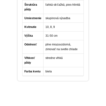
Štruktúra
ľahká-str.ťažká, pies-hlinitá
pôdy
Umiestnenie
skupinová výsadba
Kvitnutie
10, 8, 9
Výška
31-50 cm
Odolnosť
plne mrazuvzdorná,
zimovať na svetle chlade
Vlhkosť
stredne vlhká
pôdy
Farba kvetu
biela