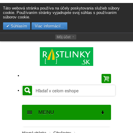
Táto webová stránka používa na účely poskytovania služieb súbory
cookie. Používaním stránky vyjadrujete svoj súhlas s používaním
súborov cookie.
Súhlasím
Viac informácií...
Môj účet
MENU
SEMENÁ
›
›