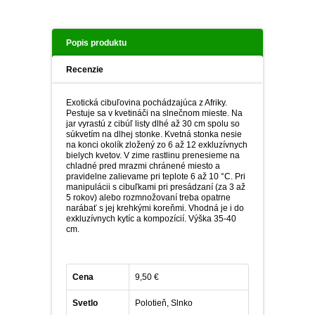
Popis produktu
Recenzie
Exotická cibuľovina pochádzajúca z Afriky.
Pestuje sa v kvetináči na slnečnom mieste. Na
jar vyrastú z cibúľ listy dlhé až 30 cm spolu so
súkvetím na dlhej stonke. Kvetná stonka nesie
na konci okolík zložený zo 6 až 12 exkluzívnych
bielych kvetov. V zime rastlinu prenesieme na
chladné pred mrazmi chránené miesto a
pravidelne zalievame pri teplote 6 až 10 °C. Pri
manipulácii s cibuľkami pri presádzaní (za 3 až
5 rokov) alebo rozmnožovaní treba opatrne
narábať s jej krehkými koreňmi. Vhodná je i do
exkluzívnych kytíc a kompozícií. Výška 35-40
cm.
Cena
9,50 €
Svetlo
Polotieň, Slnko