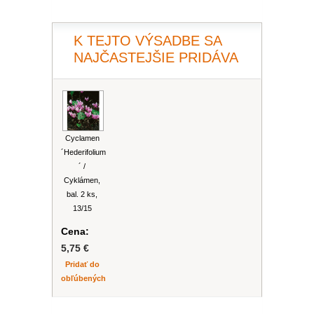
PLEKTRANT
SLAMIHA
ECHINACEA
VEJÁROVKA
SCAEVOLA
K TEJTO VÝSADBE SA
ZÁDUŠNÍK
NAJČASTEJŠIE PRIDÁVA
LOBULÁRIA
DIASCIA
NETÝKAVKA
HELICHRYSUM
Cyclamen
OSTEOSPERMUM
´Hederifolium
´ /
ISOTOMA
Cyklámen,
bal. 2 ks,
13/15
SANVITÁLIA
Cena:
5,75 €
MLIEČNIK
Pridať do
obľúbených
MARGARÉTA - EURYOPS