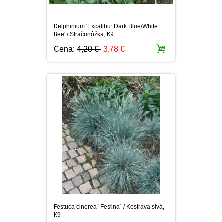
DIASCIA
NETÝKAVKA
HELICHRYSUM
Delphinium 'Excalibur Dark Blue/White
Bee' / Stračonôžka, K9
Cena:
4,20 €
3,78 €
OSTEOSPERMUM
ISOTOMA
SANVITÁLIA
MLIEČNIK
MARGARÉTA - EURYOPS
Festuca cinerea ´Festina´ / Kostrava sivá,
K9