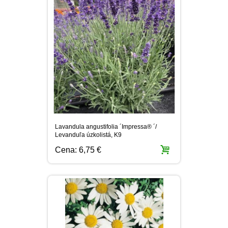
Lavandula angustifolia ´Impressa® ´/
Levanduľa úzkolistá, K9
Cena:
6,75 €