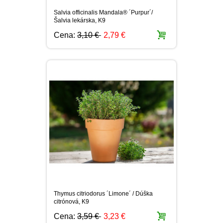
Salvia officinalis Mandala® ´Purpur´/
Šalvia lekárska, K9
Cena:
3,10 €
2,79 €
Thymus citriodorus ´Limone´ / Dúška
citrónová, K9
Cena:
3,59 €
3,23 €