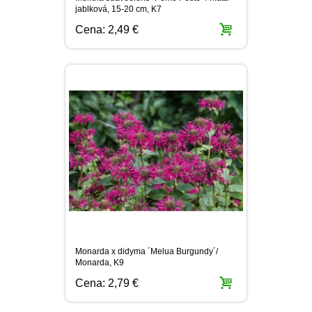
jablková, 15-20 cm, K7
Cena:
2,49 €
Monarda x didyma ´Melua Burgundy´/
Monarda, K9
Cena:
2,79 €