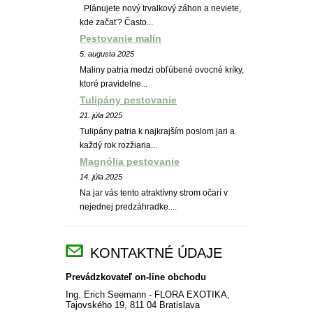
Plánujete nový trvalkový záhon a neviete,
kde začať? Často...
Pestovanie malín
5. augusta 2025
Maliny patria medzi obľúbené ovocné kríky,
ktoré pravidelne...
Tulipány pestovanie
21. júla 2025
Tulipány patria k najkrajším poslom jari a
každý rok rozžiaria...
Magnólia pestovanie
14. júla 2025
Na jar vás tento atraktívny strom očarí v
nejednej predzáhradke....
KONTAKTNÉ ÚDAJE
Prevádzkovateľ on-line obchodu
Ing. Erich Seemann - FLORA EXOTIKA,
Tajovského 19, 811 04 Bratislava