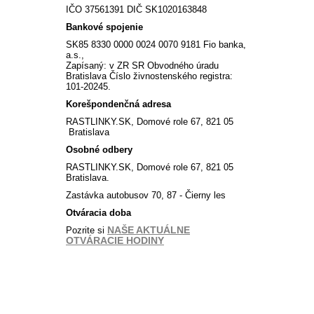
IČO 37561391 DIČ SK1020163848
Bankové spojenie
SK85 8330 0000 0024 0070 9181 Fio banka,
a.s.,
Zapísaný: v ZR SR Obvodného úradu
Bratislava Číslo živnostenského registra:
101-20245.
Korešpondenčná adresa
RASTLINKY.SK, Domové role 67, 821 05
Bratislava
Osobné odbery
RASTLINKY.SK, Domové role 67, 821 05
Bratislava.
Zastávka autobusov 70, 87 - Čierny les
Otváracia doba
NAŠE AKTUÁLNE
Pozrite si
OTVÁRACIE HODINY