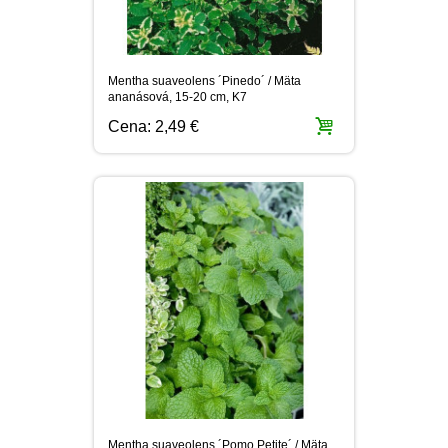
Mentha suaveolens ´Pinedo´ / Mäta
ananásová, 15-20 cm, K7
Cena:
2,49 €
Mentha suaveolens ´Pomo Petite´ / Mäta