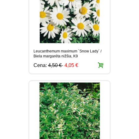
Leucanthemum maximum ´Snow Lady´ /
Biela margaréta nižšia, K9
Cena:
4,50 €
4,05 €