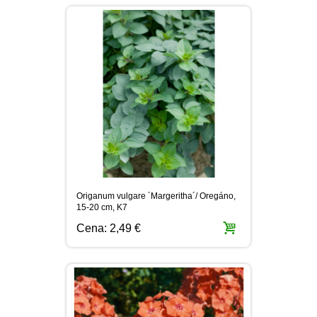
Origanum vulgare ´Margeritha´/ Oregáno,
15-20 cm, K7
Cena:
2,49 €