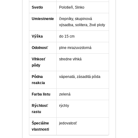
Svetlo
Polotieň, Slnko
Umiestnenie
črepníky, skupinová
výsadba, solitera, živé ploty
Výška
do 15 cm
Odolnosť
plne mrazuvzdorná
Vlhkosť
stredne vlhká
pôdy
Pôdna
vápenatá, zásaditá pôda
reakcia
Farba listu
zelená
Rýchlosť
rýchly
rastu
Špeciálne
jedovatosť
vlastnosti