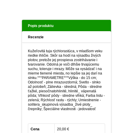
PLEKTRANT
SLAMIHA
ECHINACEA
VEJÁROVKA
SCAEVOLA
ZÁDUŠNÍK
Popis produktu
LOBULÁRIA
DIASCIA
Recenzie
NETÝKAVKA
HELICHRYSUM
Kužeľovitá tuja rýchlorastúca, v mladšom veku
riedke ihličie. Skôr sa hodí na výsadbu živých
plotov, pretože jej prospieva zostrihávanie i
OSTEOSPERMUM
tvarovanie. Odolná je voči dlhšie trvajúcemu
suchu, toleruje i mrazy. Môže sa vysádzať i na
mierne tienené miesta, no lepšie sa jej darí na
ISOTOMA
slnku.***PARAMETRE***Výška - do 15 cm;
Odolnosť - plne mrazuvzdorná; Svetlo - slnko
až polotieň; Zálievka - stredná; Pôda - stredne
SANVITÁLIA
ťažké, piesočnatohlinité, hlinité_ vápenatá
pôda; Vlhkosť pôdy - stredne vlhká; Farba listu -
zelená; Rýchlosť rastu - rýchly; Umiestnenie -
solitera_skupinová výsadba_živé ploty_
MLIEČNIK
črepníky; Špeciálne vlastnosti - jedovatosť
MARGARÉTA - EURYOPS
Cena
20,00 €