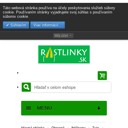
Táto webová stránka používa na účely poskytovania služieb súbory
cookie. Používaním stránky vyjadrujete svoj súhlas s používaním
súborov cookie.
Súhlasím
Viac informácií...
Môj účet
MENU
SEMENÁ
›
›
›
›