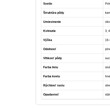
Svetlo
Pol
Štruktúra pôdy
kam
Umiestnenie
okr
Kvitnutie
3, 4
Výška
16-
Odolnosť
pln
Vlhkosť pôdy
suc
Farba listu
siv
Farba kvetu
hn
Rýchlosť rastu
str
Opadavosť
stá