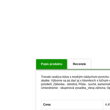
Popis produktu
Recenzie
Trsnato rastúca tráva s modrým nádychom povrchu li
skalke. Výborne sa jej darí aj v trávnikoch s lúčny
polotieň; Zálievka - stredná; Pôda - suché, kamenist
Umiestnenie - skupinová vysadba_okraj záhona; Opa
Cena
4,4