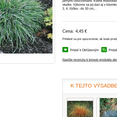
jarnými cibuľovinami. Kvitne tmavofial
skalke. Výborne sa jej darí aj v tráv
3, 4; Výška - do 30 cm;...
Cena:
4,45 €
Prihlásiť sa pre upozornenie, ak bude prod
Pridať k Obľúbeným
Prida
Napíše recenziu k tomuto produktu ak
K TEJTO VÝSADBE