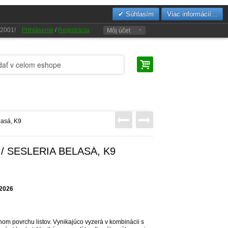
Súhlasím
Viac informácií...
u 2001!
Prihlásenie
/
Registrácia
Môj účet
lasá, K9
/ SESLERIA BELASÁ, K9
.2026
om povrchu listov. Vynikajúco vyzerá v kombinácii s