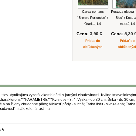
Carex comans
Festuca glauca ´
´Bronze Perfection´ /
Blue´ / Kostr
Ostrica, K9
modrá, K9
Cena:
3,90 €
Cena:
5,30 
Pridať do
Pridať do
obľúbených
obľúbenýc
stov. Vynikajúco vyzerá v kombinácii s jarnými cibuľovinami. Kvitne tmavofialovými
m charakterom.***PARAMETRE***Kvitnutie - 3, 4; Výška - do 30 cm; Šírka - do 30 cm;
é a na živiny chudobné pôdy; Vlhkosť pôdy - suchá; Farba listu - sivozelená; Farba 
davosť - stálozelená rastlina
5 €