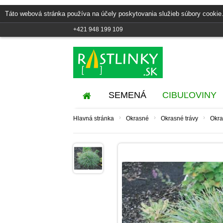
Táto webová stránka používa na účely poskytovania služieb súbory cookie.
+421 948 199 109
SEMENÁ
CIBUĽOVINY
›
›
›
Hlavná stránka
Okrasné
Okrasné trávy
Okra