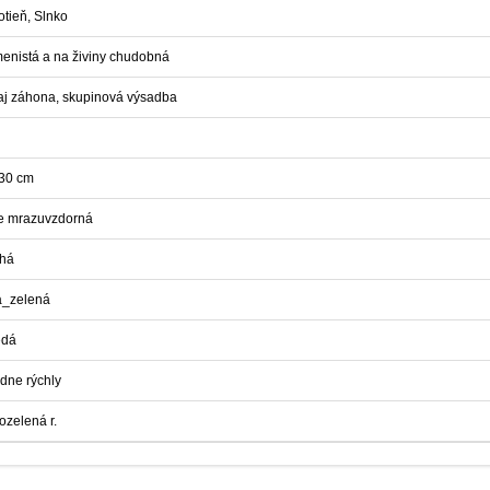
otieň, Slnko
enistá a na živiny chudobná
aj záhona, skupinová výsadba
30 cm
e mrazuvzdorná
há
á_zelená
edá
edne rýchly
lozelená r.