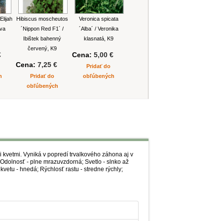
Elijah
Hibiscus moscheutos
Veronica spicata
ava
´Nippon Red F1´ /
´Alba´ / Veronika
Ibištek bahenný
klasnatá, K9
červený, K9
€
Cena:
5,00 €
Cena:
7,25 €
Pridať do
h
Pridať do
obľúbených
obľúbených
 kvetmi. Vyniká v popredí trvalkového záhona aj v
 Odolnosť - plne mrazuvzdorná; Svetlo - slnko až
kvetu - hnedá; Rýchlosť rastu - stredne rýchly;