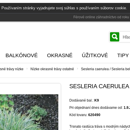
 Používaním stránky vyjadrujete svoj súhlas s používaním súborov cookie.
Férové online záhradníctvo od rok
BALKÓNOVÉ
OKRASNÉ
ÚŽITKOVÉ
TIPY
›
›
sné trávy nízke
Nízke okrasné trávy ostatné
Sesleria caerulea / Sesleria be
SESLERIA CAERULEA 
Dodávané bal.:
K9
Pri objednaní dnes dodávame od:
1.9
Kód tovaru:
620490
Trsnato rastúca tráva s modrým nádych