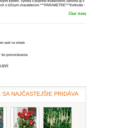
ovými kvetmi. Vyniká v popredí trvalkového záhona aj v
nikoch s lúčnym charakterom.***PARAMETRE***Kvitnutie -
Čítať ďalej
ukt opäť na sklade
ť do porovnávania
o prvý
 SA NAJČASTEJŠIE PRIDÁVA