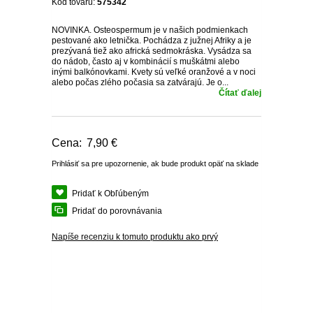
STRUKOVÁ ZELENINA
NEMESIA
BALKÓNOVÉ KVETY
KRÍKY KVITNÚCE V ZIME
RASTLINY
ÚŽITKOVEJ ZÁHRADE
Kód tovaru:
575342
VHODNÉ DO TIEŇA /
TRPASLIČIE IHLIČNANY
STROMČEKOVÉ RUŽE
OSTRICA
KORTADÉRIA
NÍZKE TRVALKY
NEOPADAVÝ ŽIVÝ PLOT
HORTENZIE
BROSKYNE A NEKTARINKY
MALINY
KIWI
PRIESADY UHORIEK
POLOTIEŇA
NOVINKA. Osteospermum je v našich podmienkach
HLÚBOVÁ ZELENINA
ČIERNOOKÁ ZUZANA
pestované ako letnička. Pochádza z južnej Afriky a je
prezývaná tiež ako africká sedmokráska. Vysádza sa
OKRASNÉ IHLIČNANY
NÍZKE OKRASNÉ TRÁVY
OZDOBNICA
TRVALKY DO TIEŇA
OPADAVÝ ŽIVÝ PLOT
HORTENZIE METLINATÉ
SOLITÉRY
ZAKRSLÉ OVOCNÉ STROMY
RÍBEZLE
MUCHOVNÍK
SADBOVÉ ZEMIAKY
do nádob, často aj v kombinácií s muškátmi alebo
KOLEUS
RASTLINY OKRASNÉ
CIBUĽOVÁ ZELENINA
VERBENA
OSTATNÉ
OSTATNÉ
inými balkónovkami. Kvety sú veľké oranžové a v noci
LISTOM
alebo počas zlého počasia sa zatvárajú. Je o...
PABAMBUS
ASTILBY
JARNÉ TRVALKY
HORTENZIE KALINOLISTÉ
PRÍSLUŠENSTVO K
RAKYTNÍK RAŠETLIAKOVÝ
SLADKÉ ZEMIAKY
Čítať ďalej
POVOJNÍK
SEMENÁ NA NAKLÍČENIE
KLINČEK
OKRASNEJ ZÁHRADE
OKRASNÁ ŽIHĽAVA
PEROVEC
HEUCHERY
LETNÉ TRVALKY
HORTENZIE
ZEMOLEZ KAMČATSKÝ
SADBOVÝ CESNAK
DIANTHUS
OSTATNÉ SEMIENKA
CHRYZANTÉMOVKA
STROMČEKOVITÉ
Cena:
7,90 €
IPOMOEA
ZELENINY
VYSOKÉ OKRASNÉ TRÁVY
HOSTY
JESENNÉ TRVALKY
ORECHY A LIESKY
MEDVEDÍ CESNAK
Prihlásiť sa pre upozornenie, ak bude produkt opäť na sklade
BAKOPA
BIDENS - DVOJZUB
OSTATNÉ
MODRÉ HORTENZIE
DICHONDRA
Pridať k Obľúbeným
SKALNIČKY
NETRADIČNÉ OSTATNÉ
ZELENINOVÉ PRIESADY
LOBELKY
LOTUS
Pridať do porovnávania
OSTATNÉ
PLECTRANTHUS
LEVANDUĽA
Napíše recenziu k tomuto produktu ako prvý
LOTUS
PLEKTRANT
SLAMIHA
ECHINACEA
VEJÁROVKA
SCAEVOLA
ZÁDUŠNÍK
LOBULÁRIA