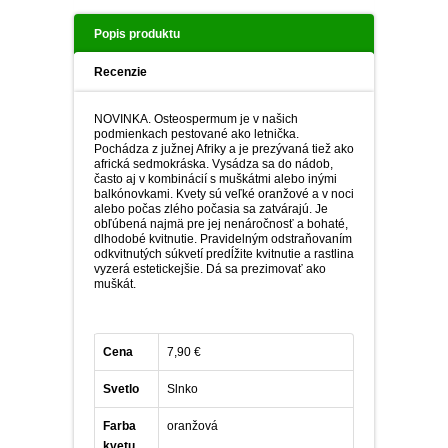
DIASCIA
Popis produktu
NETÝKAVKA
HELICHRYSUM
Recenzie
OSTEOSPERMUM
NOVINKA. Osteospermum je v našich
podmienkach pestované ako letnička.
Pochádza z južnej Afriky a je prezývaná tiež ako
ISOTOMA
africká sedmokráska. Vysádza sa do nádob,
často aj v kombinácií s muškátmi alebo inými
balkónovkami. Kvety sú veľké oranžové a v noci
SANVITÁLIA
alebo počas zlého počasia sa zatvárajú. Je
obľúbená najmä pre jej nenáročnosť a bohaté,
dlhodobé kvitnutie. Pravidelným odstraňovaním
MLIEČNIK
odkvitnutých súkvetí predĺžite kvitnutie a rastlina
vyzerá estetickejšie. Dá sa prezimovať ako
muškát.
MARGARÉTA - EURYOPS
Cena
7,90 €
Svetlo
Slnko
Farba
oranžová
kvetu