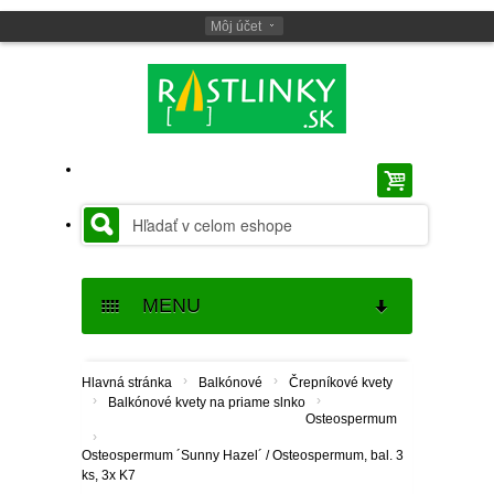
Môj účet
MENU
SEMENÁ
›
›
Hlavná stránka
Balkónové
Črepníkové kvety
›
›
Balkónové kvety na priame slnko
SEMENÁ BYLINIEK
CIBUĽOVINY
Osteospermum
›
Osteospermum ´Sunny Hazel´ / Osteospermum, bal. 3
SEMENÁ BALKÓNOVÝCH
JARNÉ CIBUĽOVINY
BALKÓNOVÉ
ks, 3x K7