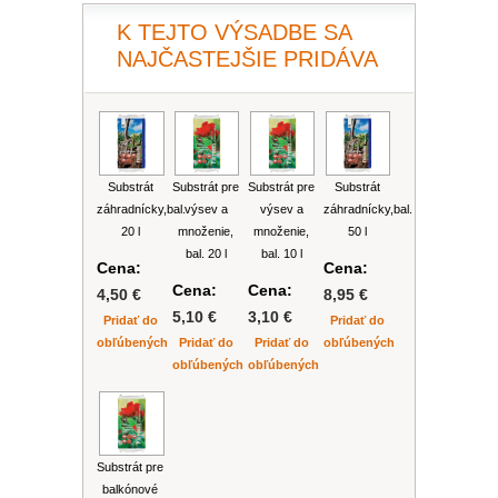
PLEKTRANT
SLAMIHA
K TEJTO VÝSADBE SA
ECHINACEA
VEJÁROVKA
NAJČASTEJŠIE PRIDÁVA
SCAEVOLA
ZÁDUŠNÍK
LOBULÁRIA
DIASCIA
NETÝKAVKA
HELICHRYSUM
Substrát
Substrát pre
Substrát pre
Substrát
záhradnícky,bal.
výsev a
výsev a
záhradnícky,bal.
OSTEOSPERMUM
20 l
množenie,
množenie,
50 l
bal. 20 l
bal. 10 l
Cena:
Cena:
ISOTOMA
Cena:
Cena:
4,50 €
8,95 €
5,10 €
3,10 €
Pridať do
Pridať do
SANVITÁLIA
obľúbených
Pridať do
Pridať do
obľúbených
obľúbených
obľúbených
MLIEČNIK
MARGARÉTA - EURYOPS
Substrát pre
balkónové