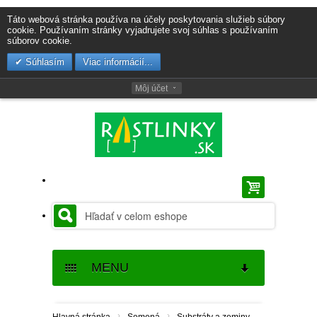
Táto webová stránka používa na účely poskytovania služieb súbory
cookie. Používaním stránky vyjadrujete svoj súhlas s používaním
súborov cookie.
Súhlasím
Viac informácií...
Môj účet
MENU
SEMENÁ
›
›