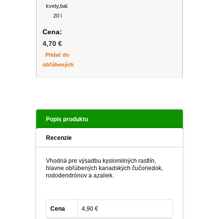
kvety,bal.
20 l
Cena:
4,70 €
Pridať do
obľúbených
Popis produktu
Recenzie
Vhodná pre výsadbu kyslomilných rastlín,
hlavne obľúbených kanadských čučoriedok,
rododendrónov a azaliek.
Cena
4,90 €