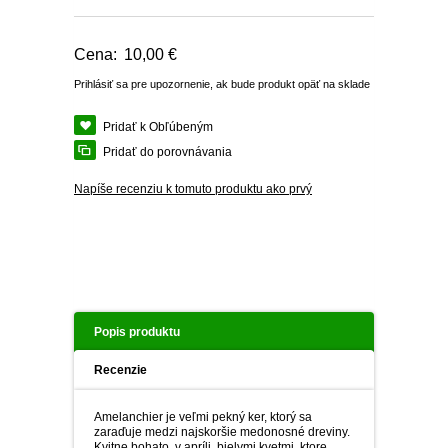
PLEKTRANT
SLAMIHA
ECHINACEA
VEJÁROVKA
Cena:
10,00 €
SCAEVOLA
ZÁDUŠNÍK
Prihlásiť sa pre upozornenie, ak bude produkt opäť na sklade
LOBULÁRIA
DIASCIA
Pridať k Obľúbeným
NETÝKAVKA
Pridať do porovnávania
HELICHRYSUM
Napíše recenziu k tomuto produktu ako prvý
OSTEOSPERMUM
ISOTOMA
SANVITÁLIA
Popis produktu
MLIEČNIK
Recenzie
MARGARÉTA - EURYOPS
Amelanchier je veľmi pekný ker, ktorý sa
zaraďuje medzi najskoršie medonosné dreviny.
Kvitne bohato, v apríli, bielymi kvetmi, ktore