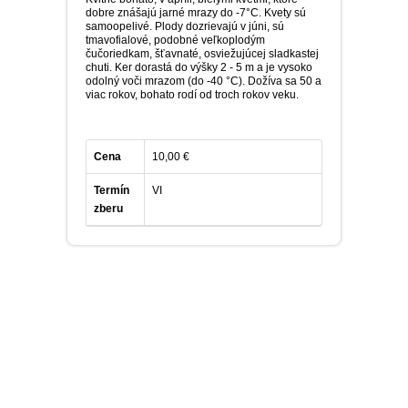
dobre znášajú jarné mrazy do -7°C. Kvety sú
samoopelivé. Plody dozrievajú v júni, sú
tmavofialové, podobné veľkoplodým
čučoriedkam, šťavnaté, osviežujúcej sladkastej
chuti. Ker dorastá do výšky 2 - 5 m a je vysoko
odolný voči mrazom (do -40 °C). Dožíva sa 50 a
viac rokov, bohato rodí od troch rokov veku.
Cena
10,00 €
Termín
VI
zberu