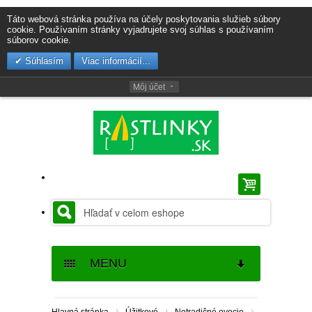
Táto webová stránka používa na účely poskytovania služieb súbory
cookie. Používaním stránky vyjadrujete svoj súhlas s používaním
súborov cookie.
Súhlasím
Viac informácií...
Môj účet
MENU
SEMENÁ
›
›
›