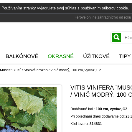
 Používaním stránky vyjadrujete svoj súhlas s používaním súborov cookie.
Férové online záhradníctvo od rok
BALKÓNOVÉ
OKRASNÉ
ÚŽITKOVÉ
TIPY
a ´Muscat Blue´ / Stolové hrozno / Vinič modrý, 100 cm, vyviaz, C2
VITIS VINIFERA ´MU
/ VINIČ MODRÝ, 100 
Dodávané bal.:
100 cm, vyviaz, C2
Pri objednaní dnes dodávame od:
23.
Kód tovaru:
814831