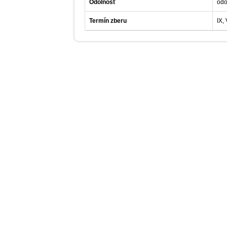
Odolnosť
odo
Termín zberu
IX, 