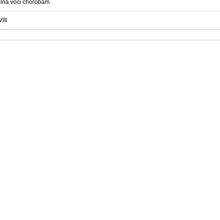
lná voči chorobám
VIII