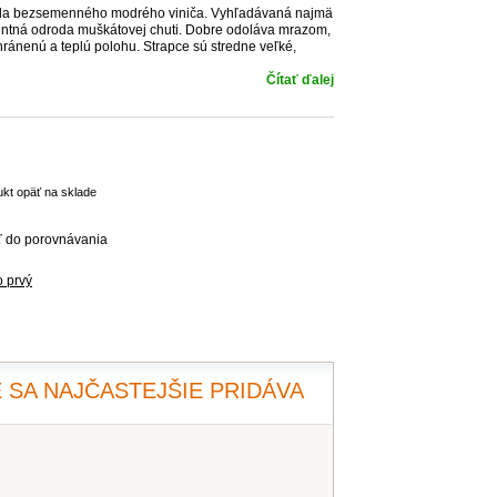
roda bezsemenného modrého viniča. Vyhľadávaná najmä
istentná odroda muškátovej chuti. Dobre odoláva mrazom,
ánenú a teplú polohu. Strapce sú stredne veľké,
Čítať ďalej
ukt opäť na sklade
ť do porovnávania
o prvý
 SA NAJČASTEJŠIE PRIDÁVA