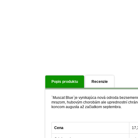
Popis produktu
Recenzie
´Muscat Blue´je vynikajúca nová odroda bezsemenné
mrazom, hubovým chorobám ale uprednostní chránenú
koncom augusta až začiatkom septembra.
Cena
17,