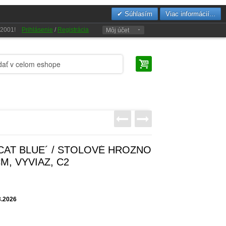
Súhlasím
Viac informácií...
u 2001!
Prihlásenie
/
Registrácia
Môj účet
SCAT BLUE´ / STOLOVÉ HROZNO
CM, VYVIAZ, C2
3.2026