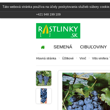
Táto webová stránka používa na účely poskytovania služieb súbory cookie.
+421 948 199 109
SEMENÁ
CIBUĽOVINY
›
›
›
Hlavná stránka
Úžitkové
Vinič
Vitis vinifer