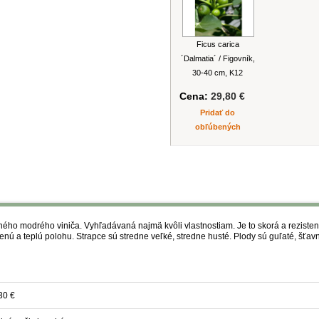
Ficus carica
´Dalmatia´ / Figovník,
30-40 cm, K12
Cena:
29,80 €
Pridať do
obľúbených
ho modrého viniča. Vyhľadávaná najmä kvôli vlastnostiam. Je to skorá a reziste
 a teplú polohu. Strapce sú stredne veľké, stredne husté. Plody sú guľaté, šťavn
30 €