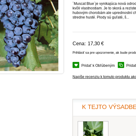
´Muscat Blue´je vynikajúca nová od
kvôli vlastnostiam. Je to skorá a rez
hubovým chorobám ale uprednostní chr
stredne husté. Plody sú guľaté, š...
Cena:
17,30 €
Prihlásiť sa pre upozornenie, ak bude prod
Pridať k Obľúbeným
Prida
Napíše recenziu k tomuto produktu ak
K TEJTO VÝSADBE