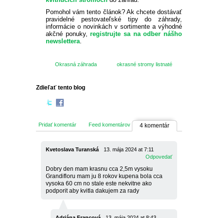
Pomohol vám tento článok? Ak chcete dostávať
pravidelné pestovateľské tipy do záhrady,
informácie o novinkách v sortimente a výhodné
akčné ponuky,
registrujte sa na odber nášho
newslettera
.
Okrasná záhrada
okrasné stromy listnaté
Zdieľať tento blog
Pridať komentár
Feed komentárov
4 komentár
Kvetoslava Turanská
13. mája 2024 at 7:11
Odpovedať
Dobry den mam krasnu cca 2,5m vysoku
Grandifloru mam ju 8 rokov kupena bola cca
vysoka 60 cm no stale este nekvitne ako
podporit aby kvitla dakujem za rady
Adriána Francová
13. mája 2024 at 8:43