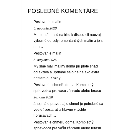
POSLEDNÉ KOMENTÁRE
Pestovanie malín
5. augusta 2026
Momentálne sú na trhu k dispozícii naozaj
výborné odrody remontantných malín a je s
nimi...
Pestovanie malín
5. augusta 2026
My sme mali maliny doma pri plote snad
odjakziva a uprimne sa o ne nejako extra
nestaralo. Kazdy...
Pestovanie chmeľu doma: Kompletný
sprievodca pre vašu záhradu alebo terasu
28. júna 2026
áno, máte pravdu aj o chmeľ je potrebné sa
vedieť postarať a hlavne v týchto
horúčavách....
Pestovanie chmeľu doma: Kompletný
sprievodca pre vašu záhradu alebo terasu