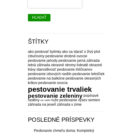
HĽADAŤ
ŠTÍTKY
ako pestovať bylinky
ako sa starať o živý plot
cibuľoviny pestovanie
drobné ovocie
pestovanie
jahody pestovanie
jarná záhrada
letná záhrada
okrasné stromy listnaté
okrasné
trávy starostlivosť
pestovanie ihličnanov
pestovanie izbových rastlín
pestovanie letničiek
pestovanie na balkóne
pestovanie okrasných
kríkov
pestovanie ovocia
pestovanie trvaliek
pestovanie zeleniny
popínavé
rastliny
ruže pestovanie
výsev semien
rez rastlín
záhrada na jeseň
záhrada v zime
POSLEDNÉ PRÍSPEVKY
Pestovanie chmeľu doma: Kompletný