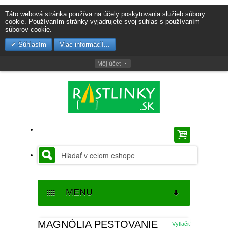
Táto webová stránka používa na účely poskytovania služieb súbory
cookie. Používaním stránky vyjadrujete svoj súhlas s používaním
súborov cookie.
Súhlasím
Viac informácií...
Môj účet
MENU
SEMENÁ
MAGNÓLIA PESTOVANIE
Vytlačiť