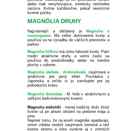
alebo inak nevyhovujúce, esteticky nevhodne
rastúce. Kvitne každoročne, pokiaľ neomrznú
kvetné púčiky.
MAGNÓLIA DRUHY
Najznámejší a obľúbený je
Magnolia x
soulangeana
. Má veľké dominantné kvety a
používa sa na výsadbu do väčších priestorov a
parkov.
Magnolia liliflora
má úzke ľaliovité kvety. Patrí
medzi atraktívne druhy a veľmi často sa
používa do predzáhradky alebo na menšie
plochy v záhone.
Magnolia stellata - drobnokvetá
, zaujímavá a
atraktívna pre jarný efekt. Pochádza z
Japonska a určite si ju zamilujete pre jej
jednoduchú krásu.
Magnolia denudata
- M. holá s atraktívnymi a
veľkými bielo-krémovými kvetmi.
Magnolia sieboldii
- menej tradičný druh, ktorý
kvitne už pri plnom olistení na prelome mája a
júna.
Napriek tomu, že na jeseň magnólie opadávajú,
strom zdobia neskôr zaujímavé semená a tiež
kostra stromu a kôra vynikne aj v zimných