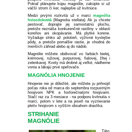
Pokiaľ plánujete kúpu magnólie, zakúpte si už
väčší strom či ker, najlepšie už kvitnúce.
Medzi prvými rozkvitá už v marci
magnólia
hviezdokvetá
(Magnolia stellata). Ak ju chcete
pestovať, doprajte jej samostatnú plochu,
pretože neznáša konkurenčné rastliny v oblasti
koreňov ani okopávanie. Má plytké korene.
Vyžaduje slnko až polotieň, výživné kyslejšie
pôdy, a pretože pomalšie rastie, je vhodná do
menších záhrad alebo aj do nádob.
Magnólie môžete obdivovať vo farbách bielej,
krémovej, ružovej, purpurovej, fialovej, žltej i
zelenkavej. Kvety má drobné aj veľké, nádherne
vonia a lákajú prvé opeľovače.
MAGNÓLIA HNOJENIE
Hnojenie nie je dôležité, ale môžete ju prihnojiť
počas roka od marca do septembra rozpustným
hnojivom NPK a fosforečnatými hnojivami.
Stačí raz za 3 mesiace - na podporu kvitnutia v
marci, potom v lete a na jeseň na vyzrievanie
pletív hnojivom s vyšším obsahom draslíka.
STRIHANIE
MAGNÓLIE
Táto