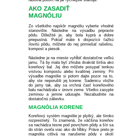
AKO ZASADIŤ
MAGNÓLIU
Zo všetkého najskôr magnóliu vyberte vhodné
stanovište. Následne na výsadbu pripravte
pôdu. Dôležité je, aby bola kyprá a dobre
priepustná. Pokiaľ máte k dispozícii ťažkú
ílovitú pôdu, môžete do nej primiešať rašelinu,
kompost a piesok.
Následne je na mieste vyhĺbiť dostatočne veľkú
jamu. Tá by mala byť zhruba dvakrát širšia ako
koreňový bal. Jej dno môžete posypať tenkou
vrstvou kompostu alebo kvalitnej zeminy. Pri
výsadbe magnólie si potom dajte pozor na to,
aby ste neporušili jej korene. Sadenicu vložte
do jamy tak, aby sa vrchná časť koreňového
balu nachádzala v úrovni zeme. Všetko zasypte
zeminou a jemne udusajte. Nezabudnite na
dostatočnú zálievku.
MAGNÓLIA KORENE
Koreňový systém magnólie je plytký, ale široko
rozprestretý. To znamená, že väčšina koreňov
sa nachádza tesne pod povrchom pôdy a šíri sa
do strán oveľa viac ako do hĺbky. Práve preto je
magnólia citlivá na narušenie pôdy v okolí