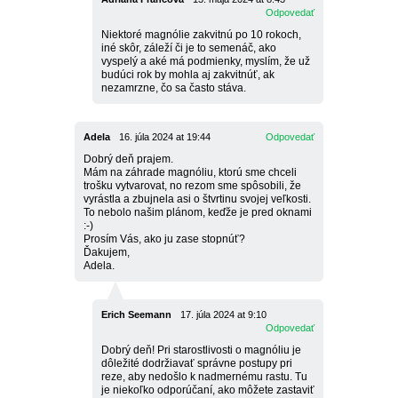
Odpovedať
Niektoré magnólie zakvitnú po 10 rokoch,
iné skôr, záleží či je to semenáč, ako
vyspelý a aké má podmienky, myslím, že už
budúci rok by mohla aj zakvitnúť, ak
nezamrzne, čo sa často stáva.
Adela
16. júla 2024 at 19:44
Odpovedať
Dobrý deň prajem.
Mám na záhrade magnóliu, ktorú sme chceli
trošku vytvarovat, no rezom sme spôsobili, že
vyrástla a zbujnela asi o štvrtinu svojej veľkosti.
To nebolo našim plánom, keďže je pred oknami
:-)
Prosím Vás, ako ju zase stopnúť?
Ďakujem,
Adela.
Erich Seemann
17. júla 2024 at 9:10
Odpovedať
Dobrý deň! Pri starostlivosti o magnóliu je
dôležité dodržiavať správne postupy pri
reze, aby nedošlo k nadmernému rastu. Tu
je niekoľko odporúčaní, ako môžete zastaviť