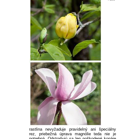
rastlina nevyžaduje pravidelný ani špeciálny
rez, priebežná úprava magnólie teda nie je
potrebná. Odstraňujú sa len poškodené konáre