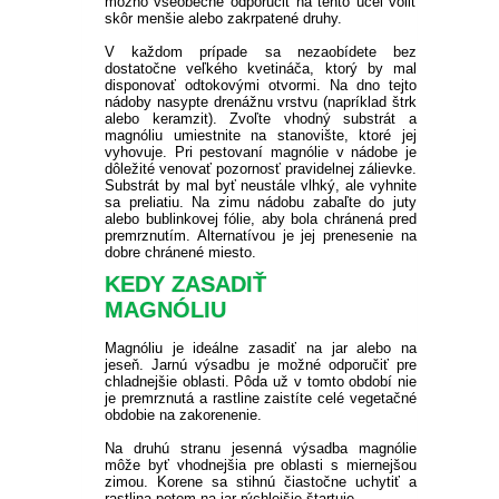
možno všeobecne odporučiť na tento účel voliť
skôr menšie alebo zakrpatené druhy.
V každom prípade sa nezaobídete bez
dostatočne veľkého kvetináča, ktorý by mal
disponovať odtokovými otvormi. Na dno tejto
nádoby nasypte drenážnu vrstvu (napríklad štrk
alebo keramzit). Zvoľte vhodný substrát a
magnóliu umiestnite na stanovište, ktoré jej
vyhovuje. Pri pestovaní magnólie v nádobe je
dôležité venovať pozornosť pravidelnej zálievke.
Substrát by mal byť neustále vlhký, ale vyhnite
sa preliatiu. Na zimu nádobu zabaľte do juty
alebo bublinkovej fólie, aby bola chránená pred
premrznutím. Alternatívou je jej prenesenie na
dobre chránené miesto.
KEDY ZASADIŤ
MAGNÓLIU
Magnóliu je ideálne zasadiť na jar alebo na
jeseň. Jarnú výsadbu je možné odporučiť pre
chladnejšie oblasti. Pôda už v tomto období nie
je premrznutá a rastline zaistíte celé vegetačné
obdobie na zakorenenie.
Na druhú stranu jesenná výsadba magnólie
môže byť vhodnejšia pre oblasti s miernejšou
zimou. Korene sa stihnú čiastočne uchytiť a
rastlina potom na jar rýchlejšie štartuje.