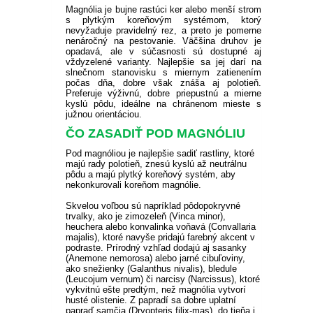
PLODOVÁ ZELENINA
BIO SEMENÁ
KVITNÚCE KRÍKY NA SLNKO
Magnólia je bujne rastúci ker alebo menší strom
s plytkým koreňovým systémom, ktorý
VEĽKOKVETÉ
BALKÓNOVÉ KVETY NA
PRÍSLUŠENSTVO K
OKRASNÉ SMREKY
PLAMIENKY
ČAJOHYBRIDY
OKRASNÉ TRÁVY NÍZKE
TRVALKY
BIELE A LESNÉ JAHODY
REZISTENTNÉ JABLONE
SLIVKY A RINGLÓTY
ČERNICE
FIGOVNÍK
PRIESADY ZELENINY
ZĽAVA 10 %
nevyžaduje pravidelný rez, a preto je pomerne
KOREŇOVÁ ZELENINA
SUBSTRÁTY A ZEMINY
PRIAME SLNKO
BALKÓNOVÝM RASTLINÁM
KRÍKY KVITNÚCE V LETE
nenáročný na pestovanie. Väčšina druhov je
opadavá, ale v súčasnosti sú dostupné aj
OSTATNÉ
IHLIČNANY NA KMIENKU
KVITNÚCE POPÍNAVÉ
MNOHOKVETÉ RUŽE
KOSTRAVA
OKRASNÉ TRÁVY VYSOKÉ
VYSOKÉ TRVALKY
ŽIVÉ PLOTY
STĹPOVITÉ JABLONE
MARHULE
EGREŠE
HURMIKAKI
PRIESADY PARADAJOK
PRÍSLUŠENSTVO K
vždyzelené varianty. Najlepšie sa jej darí na
STRUKOVÁ ZELENINA
NEMESIA
BALKÓNOVÉ KVETY
KRÍKY KVITNÚCE V ZIME
RASTLINY
slnečnom stanovisku s miernym zatienením
ÚŽITKOVEJ ZÁHRADE
počas dňa, dobre však znáša aj polotieň.
VHODNÉ DO TIEŇA /
TRPASLIČIE IHLIČNANY
STROMČEKOVÉ RUŽE
OSTRICA
KORTADÉRIA
NÍZKE TRVALKY
NEOPADAVÝ ŽIVÝ PLOT
HORTENZIE
Preferuje výživnú, dobre priepustnú a mierne
BROSKYNE A NEKTARINKY
MALINY
KIWI
PRIESADY UHORIEK
POLOTIEŇA
kyslú pôdu, ideálne na chránenom mieste s
HLÚBOVÁ ZELENINA
ČIERNOOKÁ ZUZANA
južnou orientáciou.
OKRASNÉ IHLIČNANY
NÍZKE OKRASNÉ TRÁVY
OZDOBNICA
TRVALKY DO TIEŇA
OPADAVÝ ŽIVÝ PLOT
HORTENZIE METLINATÉ
SOLITÉRY
ZAKRSLÉ OVOCNÉ STROMY
RÍBEZLE
MUCHOVNÍK
SADBOVÉ ZEMIAKY
ČO ZASADIŤ POD MAGNÓLIU
KOLEUS
RASTLINY OKRASNÉ
CIBUĽOVÁ ZELENINA
VERBENA
OSTATNÉ
OSTATNÉ
LISTOM
Pod magnóliou je najlepšie sadiť rastliny, ktoré
PABAMBUS
ASTILBY
JARNÉ TRVALKY
HORTENZIE KALINOLISTÉ
PRÍSLUŠENSTVO K
RAKYTNÍK RAŠETLIAKOVÝ
SLADKÉ ZEMIAKY
majú rady polotieň, znesú kyslú až neutrálnu
POVOJNÍK
pôdu a majú plytký koreňový systém, aby
SEMENÁ NA NAKLÍČENIE
KLINČEK
OKRASNEJ ZÁHRADE
OKRASNÁ ŽIHĽAVA
nekonkurovali koreňom magnólie.
PEROVEC
HEUCHERY
LETNÉ TRVALKY
HORTENZIE
ZEMOLEZ KAMČATSKÝ
SADBOVÝ CESNAK
DIANTHUS
Skvelou voľbou sú napríklad pôdopokryvné
OSTATNÉ SEMIENKA
CHRYZANTÉMOVKA
STROMČEKOVITÉ
trvalky, ako je zimozeleň (Vinca minor),
IPOMOEA
ZELENINY
heuchera alebo konvalinka voňavá (Convallaria
VYSOKÉ OKRASNÉ TRÁVY
HOSTY
JESENNÉ TRVALKY
ORECHY A LIESKY
MEDVEDÍ CESNAK
majalis), ktoré navyše pridajú farebný akcent v
BAKOPA
BIDENS - DVOJZUB
OSTATNÉ
MODRÉ HORTENZIE
podraste. Prírodný vzhľad dodajú aj sasanky
DICHONDRA
(Anemone nemorosa) alebo jarné cibuľoviny,
SKALNIČKY
NETRADIČNÉ OSTATNÉ
ZELENINOVÉ PRIESADY
ako snežienky (Galanthus nivalis), bledule
LOBELKY
(Leucojum vernum) či narcisy (Narcissus), ktoré
LOTUS
OSTATNÉ
PLECTRANTHUS
vykvitnú ešte predtým, než magnólia vytvorí
husté olistenie. Z papradí sa dobre uplatní
LEVANDUĽA
LOTUS
papraď samčia (Dryopteris filix-mas), do tieňa i