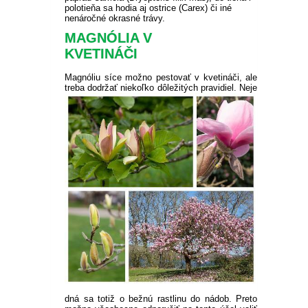
PLEKTRANT
polotieňa sa hodia aj ostrice (Carex) či iné
SLAMIHA
nenáročné okrasné trávy.
ECHINACEA
VEJÁROVKA
MAGNÓLIA V
SCAEVOLA
ZÁDUŠNÍK
KVETINÁČI
LOBULÁRIA
DIASCIA
Magnóliu síce možno pestovať v kvetináči, ale
treba dodržať niekoľko dôležitých pravidiel. Neje
NETÝKAVKA
HELICHRYSUM
OSTEOSPERMUM
ISOTOMA
SANVITÁLIA
MLIEČNIK
MARGARÉTA - EURYOPS
dná sa totiž o bežnú rastlinu do nádob. Preto