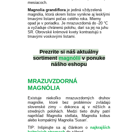
mesiacoch.
Magnolia grandiflora
je jediná vždyzelená
magnólia, ktorá okrem listov vynikne aj lesklými
tmavými listami počas celého roka. Mierny
opad je v poriadku. Je mrazuvzdorná do -20 °C
a vyžaduje chránenú polohu, darí sa jej na juhu
SR. Obrovské krémové kvety kontrastujú s
tmavými voskovými listami.
Prezrite si náš aktuálny
sortiment
magnólií
v ponuke
nášho eshopu
MRAZUVZDORNÁ
MAGNÓLIA
Existuje niekoľko mrazuvzdorných druhov
magnólie, ktoré bez problémov zvládajú
slovenské zimy – dokonca aj v nižších a
stredných polohách. Medzi tieto druhy patrí
napríklad Magnolia stellata, Magnolia kobus
alebo kompaktný Magnolia 'Susan'.
TIP: Inšpirujte sa aj článkom o
najkrajších
kvitnúcich stromoch
do záhrad.