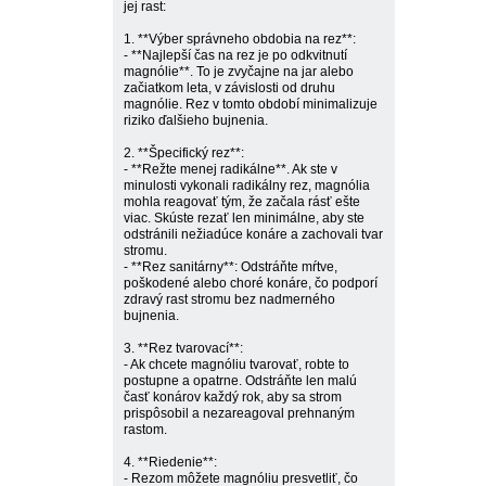
jej rast:
1. **Výber správneho obdobia na rez**:
- **Najlepší čas na rez je po odkvitnutí
magnólie**. To je zvyčajne na jar alebo
začiatkom leta, v závislosti od druhu
magnólie. Rez v tomto období minimalizuje
riziko ďalšieho bujnenia.
2. **Špecifický rez**:
- **Režte menej radikálne**. Ak ste v
minulosti vykonali radikálny rez, magnólia
mohla reagovať tým, že začala rásť ešte
viac. Skúste rezať len minimálne, aby ste
odstránili nežiadúce konáre a zachovali tvar
stromu.
- **Rez sanitárny**: Odstráňte mŕtve,
poškodené alebo choré konáre, čo podporí
zdravý rast stromu bez nadmerného
bujnenia.
3. **Rez tvarovací**:
- Ak chcete magnóliu tvarovať, robte to
postupne a opatrne. Odstráňte len malú
časť konárov každý rok, aby sa strom
prispôsobil a nezareagoval prehnaným
rastom.
4. **Riedenie**:
- Rezom môžete magnóliu presvetliť, čo