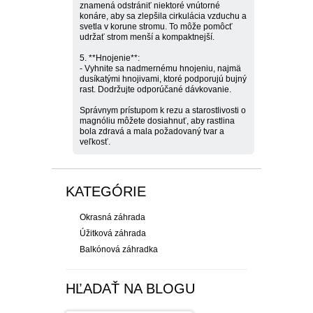
znamená odstrániť niektoré vnútorné
konáre, aby sa zlepšila cirkulácia vzduchu a
svetla v korune stromu. To môže pomôcť
udržať strom menší a kompaktnejší.
5. **Hnojenie**:
- Vyhnite sa nadmernému hnojeniu, najmä
dusíkatými hnojivami, ktoré podporujú bujný
rast. Dodržujte odporúčané dávkovanie.
Správnym prístupom k rezu a starostlivosti o
magnóliu môžete dosiahnuť, aby rastlina
bola zdravá a mala požadovaný tvar a
veľkosť.
KATEGÓRIE
Okrasná záhrada
Úžitková záhrada
Balkónová záhradka
HĽADAŤ NA BLOGU