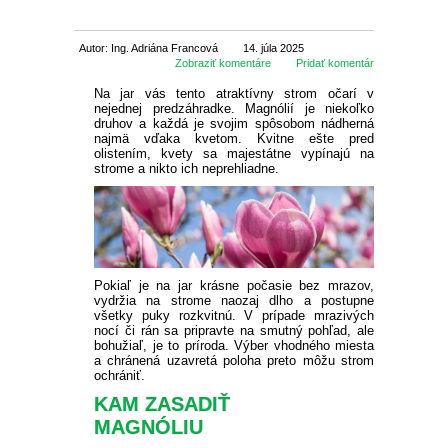
SEMENÁ BYLINIEK
CIBUĽOVINY
Autor: Ing. Adriána Francová
14. júla 2025
Zobraziť komentáre
Pridať komentár
SEMENÁ BALKÓNOVÝCH
JARNÉ CIBUĽOVINY
BALKÓNOVÉ
Na jar vás tento atraktívny strom očarí v
KVETOV
nejednej predzáhradke. Magnólií je niekoľko
druhov a každá je svojim spôsobom nádherná
NARCISY
LETNÉ CIBUĽOVINY
MUŠKÁTY
OKRASNÉ
najmä vďaka kvetom. Kvitne ešte pred
DVOJROČKY
olistením, kvety sa majestátne vypínajú na
strome a nikto ich neprehliadne.
SKALKOVÉ
TULIPÁNY
ĽALIE
ROZMANITÉ CIBUĽOVINY
ANGLICKÉ MUŠKÁTY
PETÚNIE
IHLIČNANY
ÚŽITKOVÉ
SEMENÁ LETNIČIEK
VYŠŠIE
SKALKOVÉ
ŠAFRANY
NÍZKE ĽALIE
KORNÚTOVKY
KOSATCE
MUŠKÁTY PREVISLÉ
DROBNOKVETÉ PETÚNIE
FUCHSIE
TUJE
LISTNATÉ STROMY
JAHODY
TIPY
SEMENÁ STROMOV
PLNOKVETÉ
JEDNODUCHÉ KLASICKÉ
BOTANICKÉ
HYACINTY
VYSOKÉ ĽALIE
GLADIOLY
ZORNICE
MUŠKÁTY VZPRIAMENÉ
VEĽKOKVETÉ PETÚNIE
OVOCIE A ZELENINA
CYPRUŠTEKY
OKRASNÉ JAVORY
OKRASNÉ KRÍKY
SKORÉ JAHODY
OVOCNÉ DREVINY
AKCIE
Pokiaľ je na jar krásne počasie bez mrazov,
SEMENÁ TRVALIEK
vydržia na strome naozaj dlho a postupne
všetky puky rozkvitnú. V prípade mrazivých
OSTATNÉ
OSTATNÉ
KVITNÚCE NA JESEŇ
OKRASNÉ CESNAKY
BEGÓNIE
GEORGÍNY
PELARGÓNIE NETRADIČNÉ
BYLINKY NA BALKÓN
nocí či rán sa pripravte na smutný pohľad, ale
BORIEVKY
KVITNÚCE STROMY
OKRASNÉ KRÍKY
POPÍNAVÉ RASTLINY
POLOSKORÉ JAHODY
JABLONE
DROBNÉ OVOCIE
ZĽAVA 50 %
bohužiaľ, je to príroda. Výber vhodného miesta
SEMENÁ ZELENINY
VŽDYZELENÉ
a chránená uzavretá poloha preto môžu strom
ochrániť.
VEĽKOKVETÉ
PREVISLÉ
OSTATNÉ
ČREPNÍKOVÉ RASTLINY
OKRASNÉ BOROVICE
STĹPOVITÉ OKRASNÉ
BREČTANY
RUŽE
NESKORÉ JAHODY
LETNÉ JABLONE
HRUŠKY
BRUSNICE
NETRADIČNÉ OVOCIE
ZĽAVA 70 %
LISTOVÁ ZELENINA
SEMENÁ LÚČNYCH KVETOV
KAM ZASADIŤ
STROMY
OKRASNÉ KRÍKY DO TIEŇA
MAGNÓLIU
STRAPKATÉ
ČREPNÍKOVÉ KVETY
OKRASNÉ JEDLE
VISTÉRIA
POPÍNAVÉ RUŽE
OKRASNÉ TRÁVY
STÁLEPLODIACE JAHODY
ZIMNÉ JABLONE
ČEREŠŇE A VIŠNE
ČUČORIEDKY
ARÓNIA
VINIČ
ZĽAVA 30 %