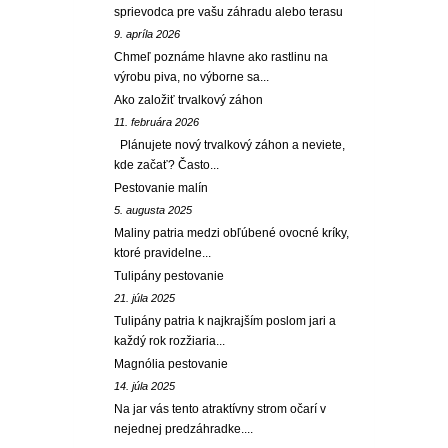
sprievodca pre vašu záhradu alebo terasu
9. apríla 2026
Chmeľ poznáme hlavne ako rastlinu na
výrobu piva, no výborne sa...
Ako založiť trvalkový záhon
11. februára 2026
Plánujete nový trvalkový záhon a neviete,
kde začať? Často...
Pestovanie malín
5. augusta 2025
Maliny patria medzi obľúbené ovocné kríky,
ktoré pravidelne...
Tulipány pestovanie
21. júla 2025
Tulipány patria k najkrajším poslom jari a
každý rok rozžiaria...
Magnólia pestovanie
14. júla 2025
Na jar vás tento atraktívny strom očarí v
nejednej predzáhradke....