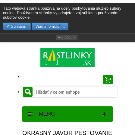
Táto webová stránka používa na účely poskytovania služieb súbory
cookie. Používaním stránky vyjadrujete svoj súhlas s používaním
súborov cookie.
Súhlasím
Viac informácií...
Môj účet
MENU
SEMENÁ
OKRASNÝ JAVOR PESTOVANIE