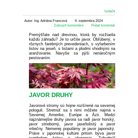
SEMENÁ BYLINIEK
CIBUĽOVINY
Vytlačiť
Autor: Ing. Adriána Francová
9. septembra 2024
SEMENÁ BALKÓNOVÝCH
JARNÉ CIBUĽOVINY
BALKÓNOVÉ
Zobraziť komentáre
Pridať komentár
KVETOV
Premýšľate nad drevinou, ktorá by rozžiarila
každú záhradu?
Je to určite javor.
Obľúbený, v
NARCISY
LETNÉ CIBUĽOVINY
MUŠKÁTY
OKRASNÉ
rôznych farebných prevedeniach, s vyfarbením
DVOJROČKY
listov na jeseň, s listami a plodmi vhodnými na
aranžovanie.
Navyše sa pýši nenáročným
SKALKOVÉ
TULIPÁNY
ĽALIE
ROZMANITÉ CIBUĽOVINY
ANGLICKÉ MUŠKÁTY
PETÚNIE
IHLIČNANY
ÚŽITKOVÉ
pestovaním.
SEMENÁ LETNIČIEK
VYŠŠIE
SKALKOVÉ
ŠAFRANY
NÍZKE ĽALIE
KORNÚTOVKY
KOSATCE
MUŠKÁTY PREVISLÉ
DROBNOKVETÉ PETÚNIE
FUCHSIE
TUJE
LISTNATÉ STROMY
JAHODY
TIPY
SEMENÁ STROMOV
PLNOKVETÉ
JEDNODUCHÉ KLASICKÉ
BOTANICKÉ
HYACINTY
VYSOKÉ ĽALIE
GLADIOLY
ZORNICE
MUŠKÁTY VZPRIAMENÉ
VEĽKOKVETÉ PETÚNIE
OVOCIE A ZELENINA
CYPRUŠTEKY
OKRASNÉ JAVORY
OKRASNÉ KRÍKY
SKORÉ JAHODY
OVOCNÉ DREVINY
AKCIE
SEMENÁ TRVALIEK
JAVOR DRUHY
OSTATNÉ
OSTATNÉ
KVITNÚCE NA JESEŇ
OKRASNÉ CESNAKY
BEGÓNIE
GEORGÍNY
PELARGÓNIE NETRADIČNÉ
BYLINKY NA BALKÓN
BORIEVKY
KVITNÚCE STROMY
OKRASNÉ KRÍKY
POPÍNAVÉ RASTLINY
POLOSKORÉ JAHODY
JABLONE
DROBNÉ OVOCIE
ZĽAVA 50 %
Javorové stromy sú hojne rozšírené na severnej
SEMENÁ ZELENINY
VŽDYZELENÉ
pologuli.
Stretnúť sa s nimi môžete najmä v
Severnej Amerike, Európe a Ázii.
Medzi
VEĽKOKVETÉ
PREVISLÉ
OSTATNÉ
ČREPNÍKOVÉ RASTLINY
OKRASNÉ BOROVICE
STĹPOVITÉ OKRASNÉ
BREČTANY
RUŽE
NESKORÉ JAHODY
LETNÉ JABLONE
HRUŠKY
BRUSNICE
NETRADIČNÉ OVOCIE
ZĽAVA 70 %
najznámejšie druhy javora sa radí javor horský,
LISTOVÁ ZELENINA
SEMENÁ LÚČNYCH KVETOV
STROMY
OKRASNÉ KRÍKY DO TIEŇA
javor strieborný, javor jaseňolistý a javor
mliečny.
Nemenej populárny je javor japonský.
STRAPKATÉ
ČREPNÍKOVÉ KVETY
OKRASNÉ JEDLE
VISTÉRIA
POPÍNAVÉ RUŽE
OKRASNÉ TRÁVY
STÁLEPLODIACE JAHODY
ZIMNÉ JABLONE
ČEREŠŇE A VIŠNE
ČUČORIEDKY
ARÓNIA
VINIČ
Práve v japonskej kultúre pritom býva javor
ZĽAVA 30 %
symbolom krásy a elegancie.
Zabudnúť