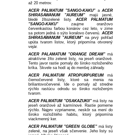
až 20 metrov.
ACER PALMATUM "SANGO-KAKU"
a
ACER
SHIRASAWANUM "AUREUM"
majú jasné,
bledé žltozelené listy.
ACER PALMATUM
"SANGO-KAKU"
zaujme oranžovo
červenkastou farbou konárov cez leto, v zime
sa potom jedná o sýto koralovo červenú.
ACER
SHIRASAWANUM "AUREUM"
na prvý pohľad
upúta tvarom listov, ktorý pripomína otvorený
vejár.
ACER PALAMATUM "ORANGE DREAM"
má
atraktívne žlto zelené listy, na jeseň oranžové.
Tento javor rastie pomaly do široko rozloženého
kríka.
Skvele sa hodí aj do menšej záhrady.
ACER PALMATUM ATROPURPUREUM
má
čiernočervené listy, ktoré sa menia na
briliantovočervené.
Ide o pomaly až stredne
rýchlo rastúcu odrodu so široko rozloženým
tvarom.
ACER PALMATUM "OSAKAZUKII"
má listy na
jeseň oranžové až karmínové.
Rastie pomerne
rýchlo.
Najprv vzpriamene, neskôr sa mení do
široko rozložitého habitu, ktorý pripomína
viackmenný ker.
ACER PALMATUM "GREEN GLOBE"
má listy
zelené, na jeseň však sčervenie.
Jeho listy sú