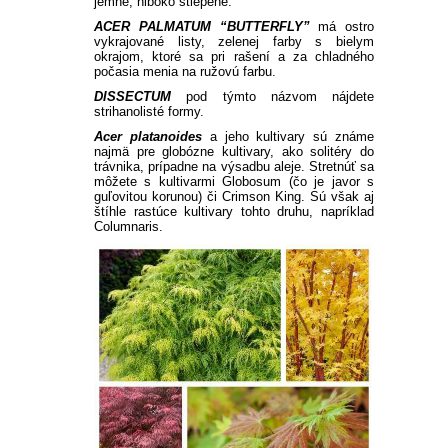
jemné, hlboko štiepené.
ACER PALMATUM “BUTTERFLY”
má ostro
vykrajované listy, zelenej farby s bielym
okrajom, ktoré sa pri rašení a za chladného
počasia menia na ružovú farbu.
DISSECTUM
pod týmto názvom nájdete
strihanolisté formy.
Acer platanoides
a jeho kultivary sú známe
najmä pre globózne kultivary, ako solitéry do
trávnika, prípadne na výsadbu aleje.
Stretnúť sa
môžete s kultivarmi Globosum (čo je javor s
guľovitou korunou) či Crimson King.
Sú však aj
štíhle rastúce kultivary tohto druhu, napríklad
Columnaris.