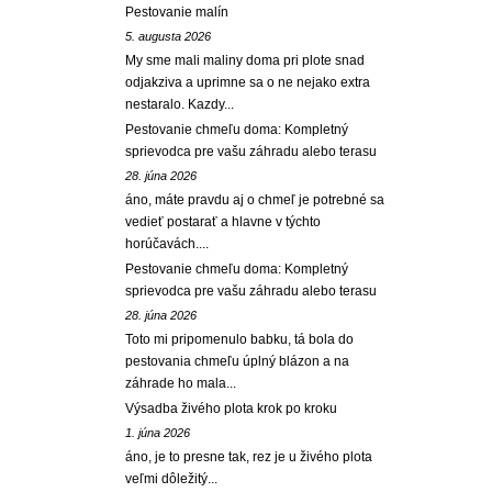
Pestovanie malín
5. augusta 2026
My sme mali maliny doma pri plote snad
odjakziva a uprimne sa o ne nejako extra
nestaralo. Kazdy...
Pestovanie chmeľu doma: Kompletný
sprievodca pre vašu záhradu alebo terasu
28. júna 2026
áno, máte pravdu aj o chmeľ je potrebné sa
vedieť postarať a hlavne v týchto
horúčavách....
Pestovanie chmeľu doma: Kompletný
sprievodca pre vašu záhradu alebo terasu
28. júna 2026
Toto mi pripomenulo babku, tá bola do
pestovania chmeľu úplný blázon a na
záhrade ho mala...
Výsadba živého plota krok po kroku
1. júna 2026
áno, je to presne tak, rez je u živého plota
veľmi dôležitý...