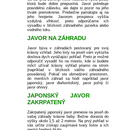
ktorá bude dobre priepustná.
Javor potrebuje
pravidelnú zálievku, ale dajte si pozor na jeho
trvalé premokrenie.
Priebežne pamätajte aj na
jeho hnojenie.
Javorom prospieva vyššia
vzdušná vlhkosť, preto odporúčame ich
výsadbu v blízkosti záhradného jazierka alebo
vodného toku.
JAVOR NA ZÁHRADU
Javor býva v záhradách pestovaný pre svoj
krásny vzhľad.
Jeho listy na jeseň vám vykúzlia
doslova dych vyrážajúci pohľad.
Preto je možné
odporučiť vysadiť ho na miesto, kde si budete
môcť užívať krásny výhľad priamo na strom
(napríklad v blízkosti vášho záhradného
posedenia).
Pokiaľ ste obmedzení priestorom,
do menších záhrad sa hodí napríklad javor
japonský, javor dlaňovitolistý, javor poľný či
javor ohnivý.
JAPONSKÝ JAVOR
ZAKRPATENÝ
Zakrpatený japonský javor prenesie na jeseň do
vašej záhrady krásne farby.
Bežne dorastá do
výšky okolo 1,5 až 2 metrov.
Na prvý pohľad si
vás určite získajú zaujímavé tvary listov a ich
pestrá farebná škála.