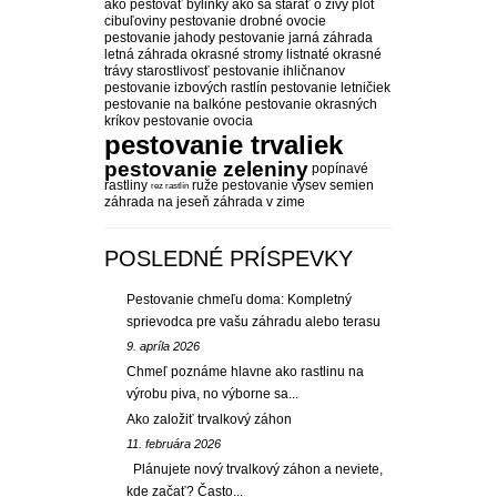
ako pestovať bylinky
ako sa starať o živý plot
cibuľoviny pestovanie
drobné ovocie
pestovanie
jahody pestovanie
jarná záhrada
letná záhrada
okrasné stromy listnaté
okrasné
trávy starostlivosť
pestovanie ihličnanov
pestovanie izbových rastlín
pestovanie letničiek
pestovanie na balkóne
pestovanie okrasných
kríkov
pestovanie ovocia
pestovanie trvaliek
pestovanie zeleniny
popínavé
rastliny
ruže pestovanie
výsev semien
rez rastlín
záhrada na jeseň
záhrada v zime
POSLEDNÉ PRÍSPEVKY
Pestovanie chmeľu doma: Kompletný
sprievodca pre vašu záhradu alebo terasu
9. apríla 2026
Chmeľ poznáme hlavne ako rastlinu na
výrobu piva, no výborne sa...
Ako založiť trvalkový záhon
11. februára 2026
Plánujete nový trvalkový záhon a neviete,
kde začať? Často...