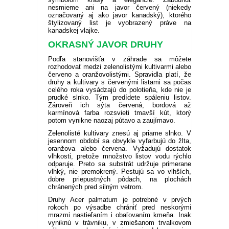
PLODOVÁ ZELENINA
BIO SEMENÁ
KVITNÚCE KRÍKY NA SLNKO
nesmieme ani na javor červený (niekedy
označovaný aj ako javor kanadský), ktorého
VEĽKOKVETÉ
BALKÓNOVÉ KVETY NA
PRÍSLUŠENSTVO K
OKRASNÉ SMREKY
PLAMIENKY
ČAJOHYBRIDY
OKRASNÉ TRÁVY NÍZKE
TRVALKY
BIELE A LESNÉ JAHODY
REZISTENTNÉ JABLONE
SLIVKY A RINGLÓTY
ČERNICE
FIGOVNÍK
PRIESADY ZELENINY
ZĽAVA 10 %
štylizovaný list je vyobrazený práve na
KOREŇOVÁ ZELENINA
SUBSTRÁTY A ZEMINY
PRIAME SLNKO
BALKÓNOVÝM RASTLINÁM
KRÍKY KVITNÚCE V LETE
kanadskej vlajke.
OSTATNÉ
IHLIČNANY NA KMIENKU
KVITNÚCE POPÍNAVÉ
MNOHOKVETÉ RUŽE
KOSTRAVA
OKRASNÉ TRÁVY VYSOKÉ
VYSOKÉ TRVALKY
ŽIVÉ PLOTY
STĹPOVITÉ JABLONE
MARHULE
EGREŠE
HURMIKAKI
PRIESADY PARADAJOK
PRÍSLUŠENSTVO K
OKRASNÝ JAVOR DRUHY
STRUKOVÁ ZELENINA
NEMESIA
BALKÓNOVÉ KVETY
KRÍKY KVITNÚCE V ZIME
RASTLINY
ÚŽITKOVEJ ZÁHRADE
Podľa stanovišťa v záhrade sa môžete
VHODNÉ DO TIEŇA /
rozhodovať medzi zelenolistými kultivarmi alebo
TRPASLIČIE IHLIČNANY
STROMČEKOVÉ RUŽE
OSTRICA
KORTADÉRIA
NÍZKE TRVALKY
NEOPADAVÝ ŽIVÝ PLOT
HORTENZIE
BROSKYNE A NEKTARINKY
MALINY
KIWI
PRIESADY UHORIEK
POLOTIEŇA
červeno a oranžovolistými.
Spravidla platí, že
HLÚBOVÁ ZELENINA
ČIERNOOKÁ ZUZANA
druhy a kultivary s červenými listami sa počas
celého roka vysádzajú do polotieňa, kde nie je
OKRASNÉ IHLIČNANY
NÍZKE OKRASNÉ TRÁVY
OZDOBNICA
TRVALKY DO TIEŇA
OPADAVÝ ŽIVÝ PLOT
HORTENZIE METLINATÉ
SOLITÉRY
ZAKRSLÉ OVOCNÉ STROMY
RÍBEZLE
MUCHOVNÍK
SADBOVÉ ZEMIAKY
prudké slnko.
Tým predídete spáleniu listov.
KOLEUS
RASTLINY OKRASNÉ
CIBUĽOVÁ ZELENINA
VERBENA
OSTATNÉ
OSTATNÉ
Zároveň ich sýta červená, bordová až
LISTOM
karmínová farba rozsvieti tmavší kút, ktorý
PABAMBUS
ASTILBY
JARNÉ TRVALKY
HORTENZIE KALINOLISTÉ
PRÍSLUŠENSTVO K
RAKYTNÍK RAŠETLIAKOVÝ
SLADKÉ ZEMIAKY
potom vynikne naozaj pútavo a zaujímavo.
POVOJNÍK
SEMENÁ NA NAKLÍČENIE
KLINČEK
OKRASNEJ ZÁHRADE
Zelenolisté kultivary znesú aj priame slnko.
V
OKRASNÁ ŽIHĽAVA
jesennom období sa obvykle vyfarbujú do žlta,
PEROVEC
HEUCHERY
LETNÉ TRVALKY
HORTENZIE
ZEMOLEZ KAMČATSKÝ
SADBOVÝ CESNAK
oranžova alebo červena.
Vyžadujú dostatok
DIANTHUS
OSTATNÉ SEMIENKA
CHRYZANTÉMOVKA
STROMČEKOVITÉ
vlhkosti, pretože množstvo listov vodu rýchlo
IPOMOEA
ZELENINY
odparuje.
Preto sa substrát udržuje primerane
VYSOKÉ OKRASNÉ TRÁVY
HOSTY
JESENNÉ TRVALKY
ORECHY A LIESKY
MEDVEDÍ CESNAK
vlhký, nie premokrený.
Pestujú sa vo vlhších,
BAKOPA
dobre priepustných pôdach, na plochách
BIDENS - DVOJZUB
OSTATNÉ
MODRÉ HORTENZIE
DICHONDRA
chránených pred silným vetrom.
SKALNIČKY
NETRADIČNÉ OSTATNÉ
ZELENINOVÉ PRIESADY
Druhy Acer palmatum je potrebné v prvých
LOBELKY
LOTUS
OSTATNÉ
rokoch po výsadbe chrániť pred neskorými
PLECTRANTHUS
mrazmi nastieľaním i obaľovaním kmeňa.
Inak
LEVANDUĽA
vyniknú v trávniku, v zmiešanom trvalkovom
LOTUS