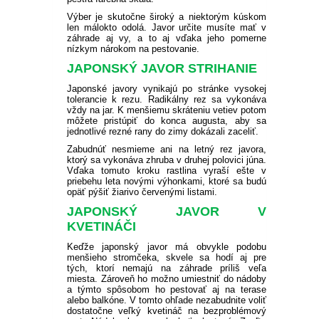
Výber je skutočne široký a niektorým kúskom
len málokto odolá.
Javor určite musíte mať v
záhrade aj vy, a to aj vďaka jeho pomerne
nízkym nárokom na pestovanie.
JAPONSKÝ JAVOR STRIHANIE
Japonské javory vynikajú po stránke vysokej
tolerancie k rezu.
Radikálny rez sa vykonáva
vždy na jar.
K menšiemu skráteniu vetiev potom
môžete pristúpiť do konca augusta, aby sa
jednotlivé rezné rany do zimy dokázali zaceliť.
Zabudnúť nesmieme ani na letný rez javora,
ktorý sa vykonáva zhruba v druhej polovici júna.
Vďaka tomuto kroku rastlina vyraší ešte v
priebehu leta novými výhonkami, ktoré sa budú
opäť pýšiť žiarivo červenými listami.
JAPONSKÝ JAVOR V
KVETINÁČI
Keďže japonský javor má obvykle podobu
menšieho stromčeka, skvele sa hodí aj pre
tých, ktorí nemajú na záhrade príliš veľa
miesta.
Zároveň ho možno umiestniť do nádoby
a týmto spôsobom ho pestovať aj na terase
alebo balkóne.
V tomto ohľade nezabudnite voliť
dostatočne veľký kvetináč na bezproblémový