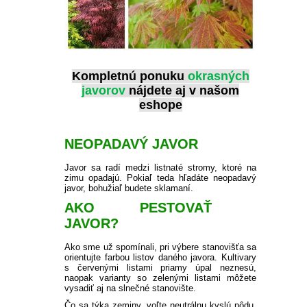
Kompletnú ponuku
okrasných
javorov
nájdete aj v našom
eshope
NEOPADAVÝ JAVOR
Javor sa radí medzi listnaté stromy, ktoré na
zimu opadajú.
Pokiaľ teda hľadáte neopadavý
javor, bohužiaľ budete sklamaní.
AKO PESTOVAŤ
JAVOR?
Ako sme už spomínali, pri výbere stanovišťa sa
orientujte farbou listov daného javora.
Kultivary
s červenými listami priamy úpal neznesú,
naopak varianty so zelenými listami môžete
vysadiť aj na slnečné stanovište.
Čo sa týka zeminy, voľte neutrálnu kyslú pôdu,