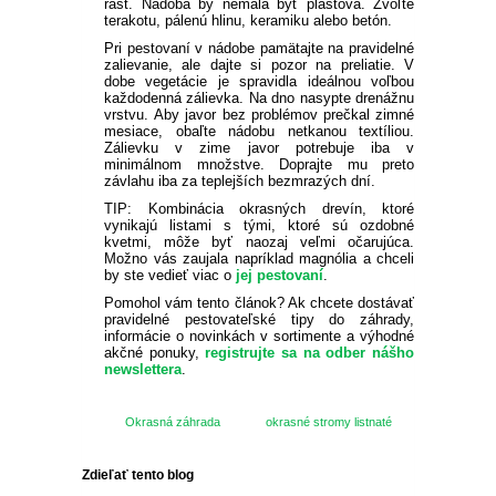
rast.
Nádoba by nemala byť plastová.
Zvoľte
terakotu, pálenú hlinu, keramiku alebo betón.
Pri pestovaní v nádobe pamätajte na pravidelné
zalievanie, ale dajte si pozor na preliatie.
V
dobe vegetácie je spravidla ideálnou voľbou
každodenná zálievka.
Na dno nasypte drenážnu
vrstvu.
Aby javor bez problémov prečkal zimné
mesiace, obaľte nádobu netkanou textíliou.
Zálievku v zime javor potrebuje iba v
minimálnom množstve.
Doprajte mu preto
závlahu iba za teplejších bezmrazých dní.
TIP: Kombinácia okrasných drevín, ktoré
vynikajú listami s tými, ktoré sú ozdobné
kvetmi, môže byť naozaj veľmi očarujúca.
Možno vás zaujala napríklad magnólia a chceli
by ste vedieť viac o
jej pestovaní
.
Pomohol vám tento článok? Ak chcete dostávať
pravidelné pestovateľské tipy do záhrady,
informácie o novinkách v sortimente a výhodné
akčné ponuky,
registrujte sa na odber nášho
newslettera
.
Okrasná záhrada
okrasné stromy listnaté
Zdieľať tento blog