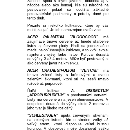
záhone, spolu s inými javormi, dokonca aj v
PLEKTRANT
SLAMIHA
nádobe alebo ako bonsaj.
Nie sú náročné na
pestovanie, pokiaľ sa dodržia základné
ECHINACEA
VEJÁROVKA
pestovateľské podmienky a potreby dané pre
SCAEVOLA
tento druh.
ZÁDUŠNÍK
Prezrite si niekoľko kultivarov, ktoré by vás
LOBULÁRIA
mohli zaujať.
Je ich samozrejme oveľa viac.
DIASCIA
ACER PALMATUM "BLOODGOOD"
má
zaujímavé tmavé červené až hnedé sfarbenie
NETÝKAVKA
HELICHRYSUM
listov aj červené plody.
Radí sa jednoznačne
medzi najobľúbenejšie kultivary, a to kvôli svojej
najintenzívnejšej farbe listov.
Kultivar dorastá
do výšky 3 až 4 metrov.
Môže byť pestovaný aj
OSTEOSPERMUM
ako červený javor na kmienku.
ACER CRATAEGIFOLIUM "VEITCHII"
má
ISOTOMA
tmavo zelené listy s krémovými a svetlo
zelenými škvrnami, ktoré sú na jeseň tmavo
ružové až purpurové.
SANVITÁLIA
Ďalší kultivar
A. DISSECTUM
„ATROPURPUREUM"
s previsnutými vetvami.
Listy má červené a na jeseň ohnivooranžové. V
MLIEČNIK
dospelosti dorastá do výšky okolo 2 metrov a
jeho tvar je široko rozložitý.
"SCHLESINGER"
upúta červenými škvrnami
MARGARÉTA - EURYOPS
na zelených listoch.
Ide o stredne veľký až
veľký strom, ktorý disponuje veľmi hustou
korunou.
V dospelosti môže dosahovať výšku