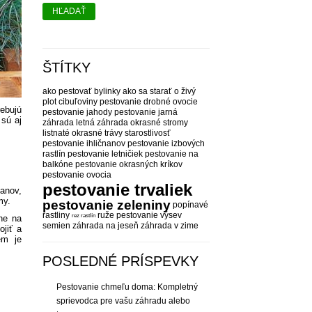
HĽADAŤ
ŠTÍTKY
ako pestovať bylinky
ako sa starať o živý
plot
cibuľoviny pestovanie
drobné ovocie
rebujú
pestovanie
jahody pestovanie
jarná
 sú aj
záhrada
letná záhrada
okrasné stromy
listnaté
okrasné trávy starostlivosť
pestovanie ihličnanov
pestovanie izbových
rastlín
pestovanie letničiek
pestovanie na
balkóne
pestovanie okrasných kríkov
pestovanie ovocia
pestovanie trvaliek
anov,
my.
pestovanie zeleniny
popínavé
rastliny
ruže pestovanie
výsev
rez rastlín
ne na
semien
záhrada na jeseň
záhrada v zime
ojiť a
ém je
POSLEDNÉ PRÍSPEVKY
Pestovanie chmeľu doma: Kompletný
sprievodca pre vašu záhradu alebo