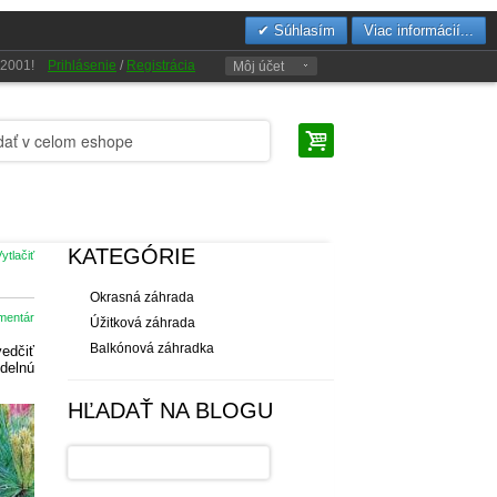
Súhlasím
Viac informácií...
u 2001!
Prihlásenie
/
Registrácia
Môj účet
KATEGÓRIE
ytlačiť
Okrasná záhrada
mentár
Úžitková záhrada
Balkónová záhradka
vedčiť
idelnú
HĽADAŤ NA BLOGU