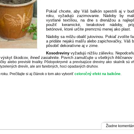
Pokiaľ chcete, aby Váš balkón spestrili aj v bu
roku, vyžadujú zazimovanie. Nádoby by mal
vystlané textíliou, na dne s drenážou a najlepš
použiť keramické, terakotové nádoby, prí
betónové, ktoré určite premrznú menej ako plast.
Nádoby sa môžu obaliť jutovinou. Pokiaľ zvolíte f
a pridáte nejakú mašľu alebo zapichovačky, Váš 
pôsobiť dekoratívne aj v zime.
Kosodreviny
vyžadujú nižšiu zálievku. Nepodceňu
e výskyt škodcov, ihneď zasiahnite. Povrch zamulčujte u všetkých ihličnanov
ičky alebo previslé trvalky. Pôdopokryvné a prevísajúce dreviny ako skalník sú 
dyzelených drevín, ale ani farebných, hoci opadavých druhov.
oku. Prečítajte si aj článok o tom ako vytvoriť
celoročný efekt na balkóne
.
Žiadne komentár