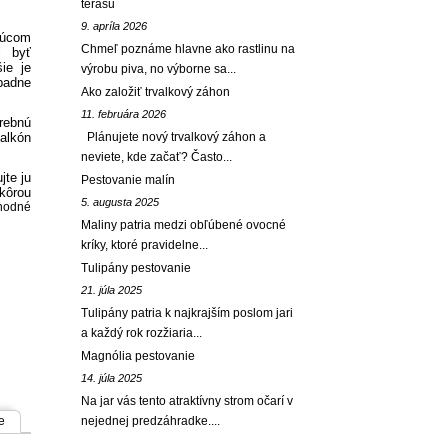
terasu
9. apríla 2026
dúcom
Chmeľ poznáme hlavne ako rastlinu na
i byť
ie je
výrobu piva, no výborne sa...
padne
Ako založiť trvalkový záhon
11. februára 2026
arebnú
balkón
Plánujete nový trvalkový záhon a
neviete, kde začať? Často...
jte ju
Pestovanie malín
 kôrou
5. augusta 2025
vhodné
Maliny patria medzi obľúbené ovocné
kríky, ktoré pravidelne...
Tulipány pestovanie
21. júla 2025
Tulipány patria k najkrajším poslom jari
a každý rok rozžiaria...
Magnólia pestovanie
14. júla 2025
Na jar vás tento atraktívny strom očarí v
e
nejednej predzáhradke....