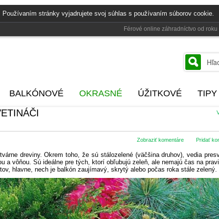
 Používaním stránky vyjadrujete svoj súhlas s používaním súborov cookie.
Férové online záhradníctvo od rok
BALKÓNOVÉ
OKRASNÉ
ÚŽITKOVÉ
TIPY
ETINÁČI
V
Zobraziť komentáre
Pridať ko
várne dreviny. Okrem toho, že sú stálozelené (väčšina druhov), vedia pres
ou a vôňou. Sú ideálne pre tých, ktorí obľubujú zeleň, ale nemajú čas na prav
ov, hlavne, nech je balkón zaujímavý, skrytý alebo počas roka stále zelený.