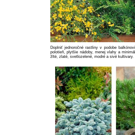
Doplniť jednoročné rastliny v podobe balkónov
polotieň, plytšie nádoby, menej vlahy a minimál
žlté, zlaté, svetlozelené, modré a sivé kultivary.