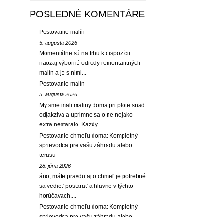
POSLEDNÉ KOMENTÁRE
Pestovanie malín
5. augusta 2026
Momentálne sú na trhu k dispozícii
naozaj výborné odrody remontantných
malín a je s nimi...
Pestovanie malín
5. augusta 2026
My sme mali maliny doma pri plote snad
odjakziva a uprimne sa o ne nejako
extra nestaralo. Kazdy...
Pestovanie chmeľu doma: Kompletný
sprievodca pre vašu záhradu alebo
terasu
28. júna 2026
áno, máte pravdu aj o chmeľ je potrebné
sa vedieť postarať a hlavne v týchto
horúčavách....
Pestovanie chmeľu doma: Kompletný
sprievodca pre vašu záhradu alebo