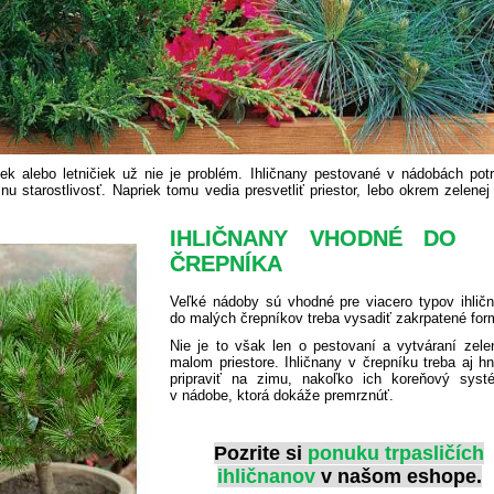
iek alebo letničiek už nie je problém. Ihličnany pestované v nádobách pot
nu starostlivosť. Napriek tomu vedia presvetliť priestor, lebo okrem zelenej
IHLIČNANY VHODNÉ DO
ČREPNÍKA
Veľké nádoby sú vhodné pre viacero typov ihličn
do malých črepníkov treba vysadiť zakrpatené for
Nie je to však len o pestovaní a vytváraní zele
malom priestore. Ihličnany v črepníku treba aj hn
pripraviť na zimu, nakoľko ich koreňový syst
v nádobe, ktorá dokáže premrznúť.
Pozrite si
ponuku trpasličích
ihličnanov
v našom eshope.