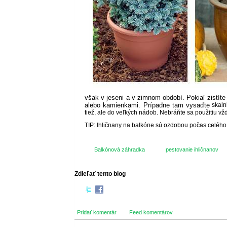
však v jeseni a v zimnom období. Pokiaľ zistít
alebo kamienkami. Prípadne tam vysaďte
skaln
tiež, ale do veľkých nádob. Nebráňte sa použitiu vž
TIP: Ihličnany na balkóne sú ozdobou počas celého r
Balkónová záhradka
pestovanie ihličnanov
Zdieľať tento blog
Pridať komentár
Feed komentárov