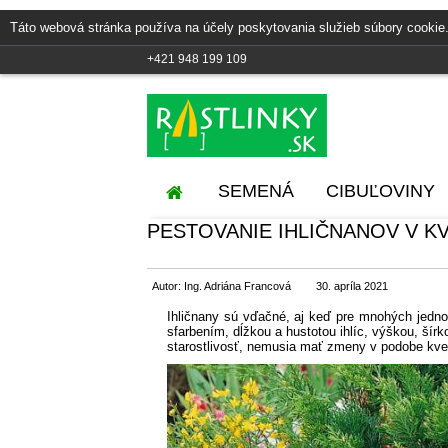
Táto webová stránka používa na účely poskytovania služieb súbory cookie.
+421 948 199 109
SEMENÁ
CIBUĽOVINY
PESTOVANIE IHLIČNANOV V KV
Autor: Ing. Adriána Francová
30. apríla 2021
Ihličnany sú vďačné, aj keď pre mnohých jednot
sfarbením, dĺžkou a hustotou ihlíc, výškou, šírk
starostlivosť, nemusia mať zmeny v podobe kvet